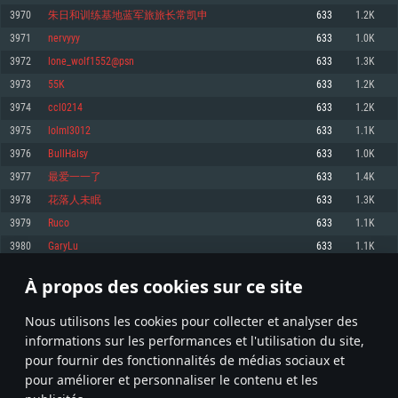
pas supportés)
3970
朱日和训练基地蓝军旅旅长常凯申
633
1.2K
Mémoire: 4 GB
Mémoire: 4 GB
Mémoire: 6 GB
3971
nervyyy
633
1.0K
Carte graphique supportant DirectX 11: AMD Radeon 77XX / NVIDIA
Carte graphique: NVIDIA 660 avec les derniers drivers (moins de 6 mois) /
GeForce GTX 660. La résolution minimale supportée par le jeu est de 720p
Carte graphique: Intel Iris Pro 5200 (Mac), ou analogue AMD/Nvidia. La
de même pour AMD (La résolution minimale supportée par le jeu est de
3972
lone_wolf1552@psn
633
1.3K
résolution minimale supportée par le jeu est de 720p.
720p)
Connection: Connexion Internet à haut débit
3973
55K
633
1.2K
Connection: Connexion Internet à haut débit
Connection: Connexion Internet à haut débit
Disque dur: 23.1 Go (client minimal)
3974
ccl0214
633
1.2K
Disque dur: 62,2 Go (client minimal)
Disque dur: 62,2 Go (client minimal)
3975
lolml3012
633
1.1K
Recommandée
Recommandée
Recommandée
3976
BullHalsy
633
1.0K
OS: Windows 10/11 (64 bit)
OS: Mac OS Big Sur 11.0 ou plus récent
OS: Ubuntu 20.04 64bit
3977
最爱一一了
633
1.4K
Processeur: Intel Core i5 ou Ryzen5 3600 et plus
3978
花落人未眠
633
1.3K
Processeur: Core i7 (Les processeurs Intel Xeon ne sont pas supportés)
Processeur: Intel Core i7
Mémoire: 16 GB et plus
3979
Ruco
633
1.1K
Mémoire: 8 GB
Mémoire: 8 GB
Carte graphique supportant DirectX 11 ou plus et drivers: Nvidia GeForce
3980
GaryLu
633
1.1K
1060 et plus, Radeon RX 570 et plus.
Carte graphique: Radeon Vega II ou plus avec support de Metal
Carte graphique: NVIDIA 1060 avec les derniers drivers (moins de 6 mois) /
de même pour AMD (Radeon RX 570) avec les derniers drivers de moins de
Connection: Connexion Internet à haut débit
Connection: Connexion Internet à haut débit
6 mois et supportant Vulkan
À propos des cookies sur ce site
198
199
200
299
Disque dur: 75.9 Go (client complet)
Disque dur: 62,2 Go (client complet)
Connection: Connexion Internet à haut débit
Nous utilisons les cookies pour collecter et analyser des
Disque dur: 60,2 Go (client complet)
* Classement mis à jour quotidiennement
informations sur les performances et l'utilisation du site,
pour fournir des fonctionnalités de médias sociaux et
pour améliorer et personnaliser le contenu et les