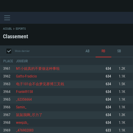
ACCUEIL
ESPORTS
Classement
AB
RB
SB
Mois dernier
PLACE
JOUEUR
3961
M1小姐真的不要做这种事啦
634
1.2K
3962
Gatto-Fradicio
634
1.1K
CONFIGURATION SYSTÈME REQUISE
3963
电子101会不会梦见赛博三叉戟
634
1.5K
3964
Frank49158
634
1.1K
Pour PC
Pour MAC
3965
_62356664
634
1.1K
Pour Linux
3966
Samin_
634
1.1K
Minimum
Minimum
Minimum
3967
鼠鼠我啊_尽力了
634
1.3K
OS: Windows 10 (64 bit)
OS: Mac OS Big Sur 11.0 ou plus récent
OS: Les configurations Linux 64 bits les plus modernes
3968
weepzb_
634
1.1K
3969
_476902083
633
1.1K
Processeur: Dual-Core 2.2 GHz
Processeur: Core i5, minimum 2.2GHz (Les processeurs Intel Xeon ne sont
Processeur: Dual-Core 2.4 GHz