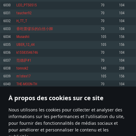
pas supportés)
6030
LEO_PT50515
70
104
Mémoire: 4 GB
Mémoire: 4 GB
Mémoire: 6 GB
6031
taucher92
70
104
Carte graphique supportant DirectX 11: AMD Radeon 77XX / NVIDIA
Carte graphique: NVIDIA 660 avec les derniers drivers (moins de 6 mois) /
GeForce GTX 660. La résolution minimale supportée par le jeu est de 720p
Carte graphique: Intel Iris Pro 5200 (Mac), ou analogue AMD/Nvidia. La
de même pour AMD (La résolution minimale supportée par le jeu est de
6032
H_TT_T
70
104
résolution minimale supportée par le jeu est de 720p.
720p)
Connection: Connexion Internet à haut débit
6033
香吃蕾缪乐的白丝小脚
70
104
Connection: Connexion Internet à haut débit
Connection: Connexion Internet à haut débit
Disque dur: 23.1 Go (client minimal)
6034
Musashii
105
156
Disque dur: 62,2 Go (client minimal)
Disque dur: 62,2 Go (client minimal)
6035
UBER_12_44
105
156
Recommandée
Recommandée
Recommandée
6036
k15583546746
70
104
OS: Windows 10/11 (64 bit)
OS: Mac OS Big Sur 11.0 ou plus récent
OS: Ubuntu 20.04 64bit
6037
范德萨#1
70
104
Processeur: Intel Core i5 ou Ryzen5 3600 et plus
6038
tonnok2
140
208
Processeur: Core i7 (Les processeurs Intel Xeon ne sont pas supportés)
Processeur: Intel Core i7
Mémoire: 16 GB et plus
6039
m1stex17
105
156
Mémoire: 8 GB
Mémoire: 8 GB
Carte graphique supportant DirectX 11 ou plus et drivers: Nvidia GeForce
6040
THE-MOON-TH
70
104
1060 et plus, Radeon RX 570 et plus.
Carte graphique: Radeon Vega II ou plus avec support de Metal
Carte graphique: NVIDIA 1060 avec les derniers drivers (moins de 6 mois) /
de même pour AMD (Radeon RX 570) avec les derniers drivers de moins de
Connection: Connexion Internet à haut débit
Connection: Connexion Internet à haut débit
6 mois et supportant Vulkan
À propos des cookies sur ce site
301
302
303
402
Disque dur: 75.9 Go (client complet)
Disque dur: 62,2 Go (client complet)
Connection: Connexion Internet à haut débit
Nous utilisons les cookies pour collecter et analyser des
Disque dur: 60,2 Go (client complet)
* Classement mis à jour quotidiennement
informations sur les performances et l'utilisation du site,
pour fournir des fonctionnalités de médias sociaux et
pour améliorer et personnaliser le contenu et les