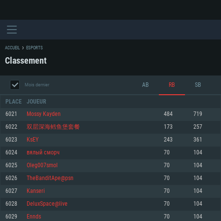
ACCUEIL
ESPORTS
Classement
AB
RB
SB
Mois dernier
PLACE
JOUEUR
6021
Mossy Kayden
484
719
6022
双层深海鳕鱼堡套餐
173
257
CONFIGURATION SYSTÈME REQUISE
6023
KsEY
243
361
6024
вялый сморч
70
104
Pour PC
Pour MAC
6025
Oleg007smol
70
104
Pour Linux
6026
TheBanditApe@psn
70
104
Minimum
Minimum
Minimum
6027
Kanseri
70
104
OS: Windows 10 (64 bit)
OS: Mac OS Big Sur 11.0 ou plus récent
OS: Les configurations Linux 64 bits les plus modernes
6028
DeluxSpace@live
70
104
6029
Ennds
70
104
Processeur: Dual-Core 2.2 GHz
Processeur: Core i5, minimum 2.2GHz (Les processeurs Intel Xeon ne sont
Processeur: Dual-Core 2.4 GHz