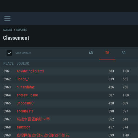
ACCUEIL
ESPORTS
Classement
AB
RB
SB
Mois dernier
PLACE
JOUEUR
5961
AdvancingAbrams
583
1.0K
5962
Rolton_n
339
565
CONFIGURATION SYSTÈME REQUISE
5963
buitandataz
426
766
5964
andrewlilbabe
507
1.0K
Pour PC
Pour MAC
5965
Choco3000
420
689
Pour Linux
5966
andlubaete
390
697
Minimum
Minimum
Minimum
5967
玩战争雷霆的斯卡蒂
362
648
OS: Windows 10 (64 bit)
OS: Mac OS Big Sur 11.0 ou plus récent
OS: Les configurations Linux 64 bits les plus modernes
5968
saddfsgh
457
874
5969
虚拟网络虚拟妈 虚拟纸钱不怕花
699
1.4K
Processeur: Dual-Core 2.2 GHz
Processeur: Core i5, minimum 2.2GHz (Les processeurs Intel Xeon ne sont
Processeur: Dual-Core 2.4 GHz