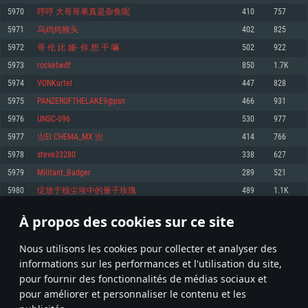
pas supportés)
5970
哼哼 大哥哥果真是杂鱼呢
410
757
Mémoire: 4 GB
Mémoire: 4 GB
Mémoire: 6 GB
5971
乌鸡炖猴头
402
825
Carte graphique supportant DirectX 11: AMD Radeon 77XX / NVIDIA
Carte graphique: NVIDIA 660 avec les derniers drivers (moins de 6 mois) /
GeForce GTX 660. La résolution minimale supportée par le jeu est de 720p
Carte graphique: Intel Iris Pro 5200 (Mac), ou analogue AMD/Nvidia. La
de même pour AMD (La résolution minimale supportée par le jeu est de
5972
哥 伦 比 娅- 你 想 干 嘛
502
922
résolution minimale supportée par le jeu est de 720p.
720p)
Connection: Connexion Internet à haut débit
5973
rocketwdf
850
1.7K
Connection: Connexion Internet à haut débit
Connection: Connexion Internet à haut débit
Disque dur: 23.1 Go (client minimal)
5974
VONKurtel
447
828
Disque dur: 62,2 Go (client minimal)
Disque dur: 62,2 Go (client minimal)
5975
PANZEROFTHELAKE9@psn
466
931
Recommandée
Recommandée
Recommandée
5976
UNSC-096
530
977
OS: Windows 10/11 (64 bit)
OS: Mac OS Big Sur 11.0 ou plus récent
OS: Ubuntu 20.04 64bit
5977
亗El CHEMA_MX 亗
414
766
Processeur: Intel Core i5 ou Ryzen5 3600 et plus
5978
steve33280
338
627
Processeur: Core i7 (Les processeurs Intel Xeon ne sont pas supportés)
Processeur: Intel Core i7
Mémoire: 16 GB et plus
5979
Militant_Badger
289
521
Mémoire: 8 GB
Mémoire: 8 GB
Carte graphique supportant DirectX 11 ou plus et drivers: Nvidia GeForce
5980
绽放于核尘埃中的量子玫瑰
489
1.1K
1060 et plus, Radeon RX 570 et plus.
Carte graphique: Radeon Vega II ou plus avec support de Metal
Carte graphique: NVIDIA 1060 avec les derniers drivers (moins de 6 mois) /
de même pour AMD (Radeon RX 570) avec les derniers drivers de moins de
Connection: Connexion Internet à haut débit
Connection: Connexion Internet à haut débit
6 mois et supportant Vulkan
À propos des cookies sur ce site
298
299
300
399
Disque dur: 75.9 Go (client complet)
Disque dur: 62,2 Go (client complet)
Connection: Connexion Internet à haut débit
Nous utilisons les cookies pour collecter et analyser des
Disque dur: 60,2 Go (client complet)
* Classement mis à jour quotidiennement
informations sur les performances et l'utilisation du site,
pour fournir des fonctionnalités de médias sociaux et
pour améliorer et personnaliser le contenu et les