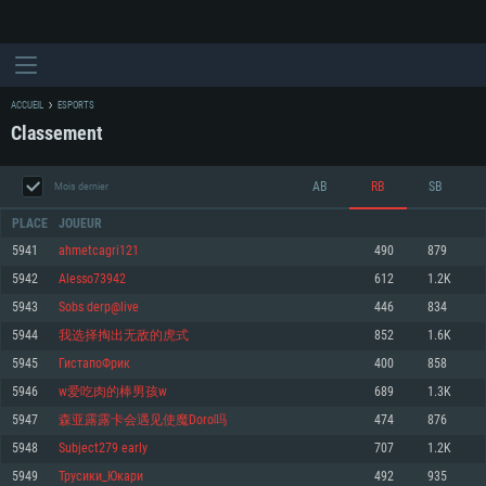
ACCUEIL
ESPORTS
Classement
AB
RB
SB
Mois dernier
PLACE
JOUEUR
5941
ahmetcagri121
490
879
5942
Alesso73942
612
1.2K
CONFIGURATION SYSTÈME REQUISE
5943
Sobs derp@live
446
834
5944
我选择掏出无敌的虎式
852
1.6K
Pour PC
Pour MAC
5945
ГистапоФрик
400
858
Pour Linux
5946
w爱吃肉的棒男孩w
689
1.3K
Minimum
Minimum
Minimum
5947
森亚露露卡会遇见使魔Doro吗
474
876
OS: Windows 10 (64 bit)
OS: Mac OS Big Sur 11.0 ou plus récent
OS: Les configurations Linux 64 bits les plus modernes
5948
Subject279 early
707
1.2K
5949
Трусики_Юкари
492
935
Processeur: Dual-Core 2.2 GHz
Processeur: Core i5, minimum 2.2GHz (Les processeurs Intel Xeon ne sont
Processeur: Dual-Core 2.4 GHz