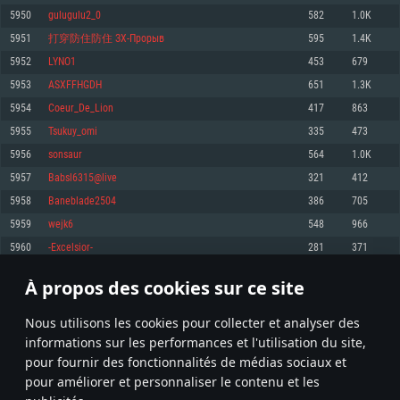
pas supportés)
5950
gulugulu2_0
582
1.0K
Mémoire: 4 GB
Mémoire: 4 GB
Mémoire: 6 GB
5951
打穿防住防住 ЗХ-Прорыв
595
1.4K
Carte graphique supportant DirectX 11: AMD Radeon 77XX / NVIDIA
Carte graphique: NVIDIA 660 avec les derniers drivers (moins de 6 mois) /
GeForce GTX 660. La résolution minimale supportée par le jeu est de 720p
Carte graphique: Intel Iris Pro 5200 (Mac), ou analogue AMD/Nvidia. La
de même pour AMD (La résolution minimale supportée par le jeu est de
5952
LYNO1
453
679
résolution minimale supportée par le jeu est de 720p.
720p)
Connection: Connexion Internet à haut débit
5953
ASXFFHGDH
651
1.3K
Connection: Connexion Internet à haut débit
Connection: Connexion Internet à haut débit
Disque dur: 23.1 Go (client minimal)
5954
Coeur_De_Lion
417
863
Disque dur: 62,2 Go (client minimal)
Disque dur: 62,2 Go (client minimal)
5955
Tsukuy_omi
335
473
Recommandée
Recommandée
Recommandée
5956
sonsaur
564
1.0K
OS: Windows 10/11 (64 bit)
OS: Mac OS Big Sur 11.0 ou plus récent
OS: Ubuntu 20.04 64bit
5957
Babsl6315@live
321
412
Processeur: Intel Core i5 ou Ryzen5 3600 et plus
5958
Baneblade2504
386
705
Processeur: Core i7 (Les processeurs Intel Xeon ne sont pas supportés)
Processeur: Intel Core i7
Mémoire: 16 GB et plus
5959
wejk6
548
966
Mémoire: 8 GB
Mémoire: 8 GB
Carte graphique supportant DirectX 11 ou plus et drivers: Nvidia GeForce
5960
-Excelsior-
281
371
1060 et plus, Radeon RX 570 et plus.
Carte graphique: Radeon Vega II ou plus avec support de Metal
Carte graphique: NVIDIA 1060 avec les derniers drivers (moins de 6 mois) /
de même pour AMD (Radeon RX 570) avec les derniers drivers de moins de
Connection: Connexion Internet à haut débit
Connection: Connexion Internet à haut débit
6 mois et supportant Vulkan
À propos des cookies sur ce site
297
298
299
398
Disque dur: 75.9 Go (client complet)
Disque dur: 62,2 Go (client complet)
Connection: Connexion Internet à haut débit
Nous utilisons les cookies pour collecter et analyser des
Disque dur: 60,2 Go (client complet)
* Classement mis à jour quotidiennement
informations sur les performances et l'utilisation du site,
pour fournir des fonctionnalités de médias sociaux et
pour améliorer et personnaliser le contenu et les