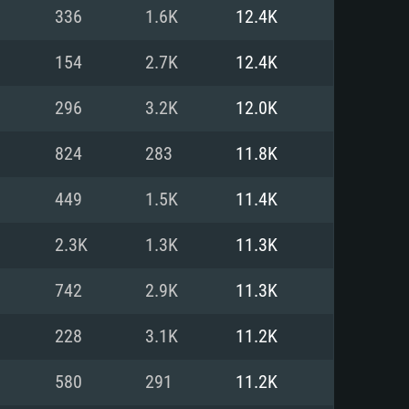
Pour Linux
336
1.6K
12.4K
e
e
e
154
2.7K
12.4K
296
3.2K
12.0K
 (64 bit)
r 11.0 ou plus récent
64bit
824
283
11.8K
Core i5 ou Ryzen5 3600 et plus
i7 (Les processeurs Intel Xeon
Core i7
449
1.5K
11.4K
rtés)
 plus
2.3K
1.3K
11.3K
upportant DirectX 11 ou plus et
NVIDIA 1060 avec les derniers
742
2.9K
11.3K
eForce 1060 et plus, Radeon RX
Radeon Vega II ou plus avec
e 6 mois) / de même pour AMD
vec les derniers drivers de
228
3.1K
11.2K
t supportant Vulkan
xion Internet à haut débit
xion Internet à haut débit
580
291
11.2K