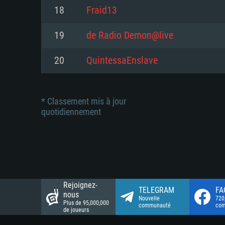
Connection: Connexion Internet 
Connection: Connexion Internet 
18
Fraid13
Connection: Connexion Internet 
Disque dur: 23.1 Go (client mini
Disque dur: 62,2 Go (client mini
19
de Radio Demon@live
Disque dur: 62,2 Go (client mini
20
QuintessaEnslave
* Classement mis à jour
quotidiennement
Rejoignez-
TELEGRAM
FA
nous
Nouvelle
720
Plus de 95,000,000
communauté
co
de joueurs