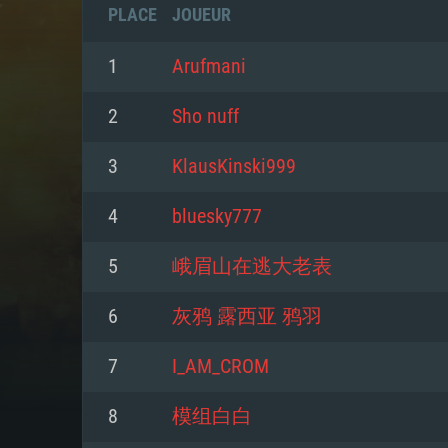
PLACE
JOUEUR
1
Arufmani
2
Sho nuff
3
KlausKinski999
4
bluesky777
5
峨眉山在逃大老表
6
灰鸦 露西亚 鸦羽
CONFIGU
7
I_AM_CROM
8
模组白白