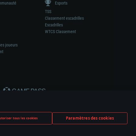
munauté
Esports
TSS
Classement escadrilles
Escadrilles
WTCS Classement
les joueurs
nt
Paramètres des cookies
toriser tous les cookies
ation de tout fabricant d’armes ou de véhicule.
ramètres relatifs aux cookies
Support client