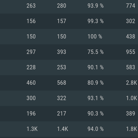
Pour MAC
263
280
93.9 %
774
Recommandé
Recommandé
Recommandé
156
157
99.3 %
302
150
150
100 %
438
 récent
its les plus
OS: Windows 10/11
OS: Mac OS Big Su
OS: Ubuntu 20.04 
297
393
75.5 %
955
.2GHz (Les
Processeur: Intel 
Processeur: Core 
Processeur: Intel 
228
253
90.1 %
583
pas supportés)
ne sont pas suppo
Mémoire: 16 GB et
Mémoire: 8 GB
460
568
80.9 %
2.8K
Mémoire: 8 GB
ectX 11: AMD
Carte graphique s
Carte graphique: 
300
322
93.1 %
1.0K
GTX 660. La
200 (Mac), ou
c les derniers
drivers: Nvidia G
Carte graphique: 
drivers (moins d
r le jeu est de
tion minimale
 même pour AMD
570 et plus.
support de Metal
(Radeon RX 570) a
196
217
90.3 %
389
.
e par le jeu est
moins de 6 mois e
Connection: Conne
Connection: Conne
1.3K
1.4K
94.0 %
1.8K