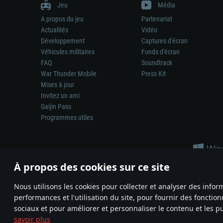
Jeu
Média
A propos du jeu
Partenariat
Actualités
Vidéo
Développement
Captures d'écran
Véhicules militaires
Fonds d'écran
FAQ
Soundtrack
War Thunder Mobile
Press Kit
Mises à jour
Invitez un ami
Gaijin Pass
Programmes utiles
À propos des cookies sur ce site
Nous utilisons les cookies pour collecter et analyser des infor
performances et l'utilisation du site, pour fournir des fonctio
La représentation d’une arme ou d’un véhicule réel dans ce jeu ne 
sociaux et pour améliorer et personnaliser le contenu et les pu
© 2011—2026 Gaijin Games Kft. All trademarks, logos and brand na
savoir plus
Termes et conditions
Conditions du service