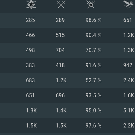
285
289
98.6 %
651
466
515
90.4 %
1.2K
498
704
70.7 %
1.3K
383
418
91.6 %
942
683
1.2K
52.7 %
2.4K
651
696
93.5 %
1.6K
RATION SYSTÈME
1.3K
1.4K
95.0 %
5.1K
1.5K
1.5K
97.6 %
2.2K