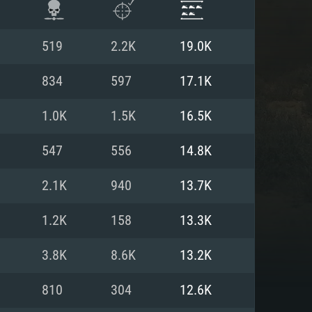
519
2.2K
19.0K
834
597
17.1K
1.0K
1.5K
16.5K
547
556
14.8K
2.1K
940
13.7K
1.2K
158
13.3K
 REQUISE
3.8K
8.6K
13.2K
810
304
12.6K