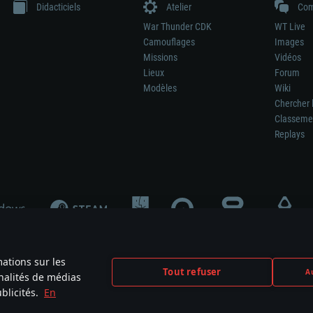
Didacticiels
Atelier
Com
War Thunder CDK
WT Live
Camouflages
Images
Missions
Vidéos
Lieux
Forum
Modèles
Wiki
Chercher 
Classeme
Replays
mations sur les
Tout refuser
Au
nnalités de médias
signifie pas la participation au développement du jeu, le sponsoring ou à l’approb
blicités.
En
mes are the property of their respective owners.
Politique de confidentialité
Pa