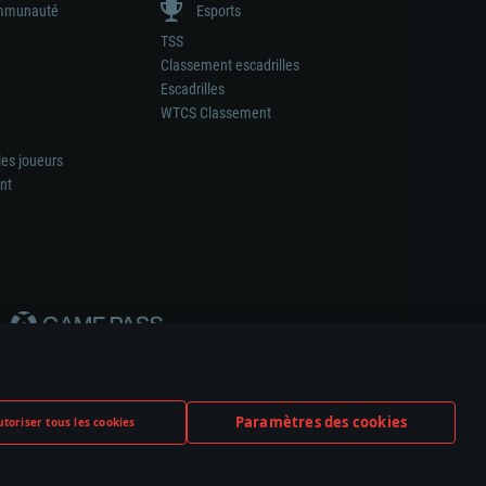
munauté
Esports
TSS
Classement escadrilles
Escadrilles
WTCS Classement
les joueurs
nt
Paramètres des cookies
toriser tous les cookies
ation de tout fabricant d’armes ou de véhicule.
ramètres relatifs aux cookies
Support client