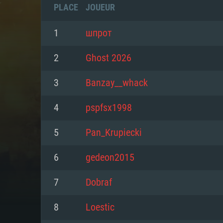
PLACE
JOUEUR
1
шпрот
2
Ghost 2026
3
Banzay__whack
4
pspfsx1998
5
Pan_Krupiecki
6
gedeon2015
CONFIGU
7
Dobraf
8
Loestic