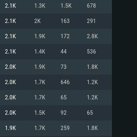
Pour Linux
2.1K
1.3K
1.5K
678
e
e
e
2.1K
2K
163
291
2.1K
1.9K
172
2.8K
 (64 bit)
r 11.0 ou plus récent
64bit
2.1K
1.4K
44
536
Core i5 ou Ryzen5 3600 et plus
i7 (Les processeurs Intel Xeon
Core i7
2.0K
1.9K
73
1.8K
rtés)
 plus
2.0K
1.7K
646
1.2K
upportant DirectX 11 ou plus et
NVIDIA 1060 avec les derniers
2.0K
1.7K
65
1.2K
eForce 1060 et plus, Radeon RX
Radeon Vega II ou plus avec
e 6 mois) / de même pour AMD
vec les derniers drivers de
2.0K
1.5K
92
65
t supportant Vulkan
xion Internet à haut débit
xion Internet à haut débit
1.9K
1.7K
259
1.8K