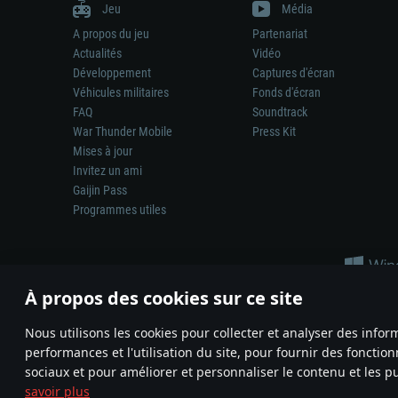
Jeu
Média
A propos du jeu
Partenariat
Actualités
Vidéo
Développement
Captures d'écran
Véhicules militaires
Fonds d'écran
FAQ
Soundtrack
War Thunder Mobile
Press Kit
Mises à jour
Invitez un ami
Gaijin Pass
Programmes utiles
À propos des cookies sur ce site
Nous utilisons les cookies pour collecter et analyser des infor
performances et l'utilisation du site, pour fournir des fonctio
La représentation d’une arme ou d’un véhicule réel dans ce jeu ne 
sociaux et pour améliorer et personnaliser le contenu et les pu
© 2011—2026 Gaijin Games Kft. All trademarks, logos and brand na
savoir plus
Termes et conditions
Conditions du service