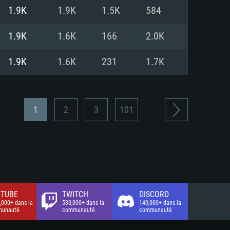
xion Internet à haut débit
o (client complet)
o (client complet)
1.9K
1.9K
1.5K
584
o (client complet)
1.9K
1.6K
166
2.0K
1.9K
1.6K
231
1.7K
1
2
3
101
TUBE
TWITCH
DISCORD
,000+ dans la
530,000+ dans la
140,000+ dans la
unauté
communauté
communauté