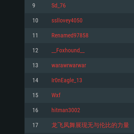
Pour PC
9
Sd_76
Minimum
Minimum
Minimum
10
ssllovey4050
11
Renamed97858
OS: Windows 10 (64 bit)
OS: Mac OS Big Sur 11.0 ou plus
OS: Les configurations Linux 64 b
12
__Foxhound__
modernes
Processeur: Dual-Core 2.2 GHz
Processeur: Core i5, minimum 2
13
warawrwarwar
processeurs Intel Xeon ne sont 
Processeur: Dual-Core 2.4 GHz
Mémoire: 4 GB
14
Ir0nEagle_13
Mémoire: 6 GB
Mémoire: 4 GB
Carte graphique supportant Dir
15
Wxf
Radeon 77XX / NVIDIA GeForce 
Carte graphique: Intel Iris Pro 5
Carte graphique: NVIDIA 660 ave
résolution minimale supportée pa
analogue AMD/Nvidia. La résolu
drivers (moins de 6 mois) / de
16
hitman3002
720p
supportée par le jeu est de 720p
(La résolution minimale supporté
17
龙飞凤舞展现无与伦比的力量
de 720p)