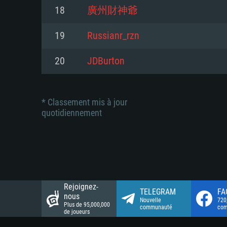
Connection: Connexion Internet 
Connection: Connexion Internet 
18
廣州財神爺
Connection: Connexion Internet 
Disque dur: 23.1 Go (client mini
Disque dur: 62,2 Go (client mini
19
Russianr_rzn
Disque dur: 62,2 Go (client mini
20
JDBurton
* Classement mis à jour
quotidiennement
Rejoignez-
TELEGRAM
FA
nous
Nouvelle
720
Plus de 95,000,000
communauté
co
de joueurs