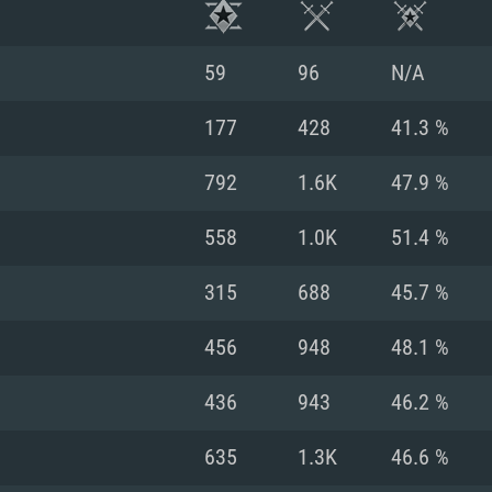
59
96
N/A
177
428
41.3 %
792
1.6K
47.9 %
558
1.0K
51.4 %
315
688
45.7 %
456
948
48.1 %
RATION SYSTÈME
436
943
46.2 %
635
1.3K
46.6 %