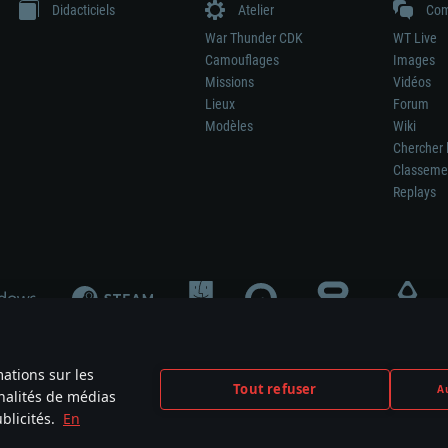
Didacticiels
Atelier
Com
War Thunder CDK
WT Live
Camouflages
Images
Missions
Vidéos
Lieux
Forum
Modèles
Wiki
Chercher 
Classeme
Replays
mations sur les
Tout refuser
Au
nnalités de médias
signifie pas la participation au développement du jeu, le sponsoring ou à l’approb
blicités.
En
mes are the property of their respective owners.
Politique de confidentialité
Pa