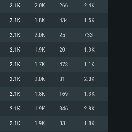
Pour Linux
2.1K
2.0K
266
2.4K
e
e
e
2.1K
1.8K
434
1.5K
2.1K
2.0K
25
733
 (64 bit)
r 11.0 ou plus récent
64bit
2.1K
1.9K
20
1.3K
Core i5 ou Ryzen5 3600 et plus
i7 (Les processeurs Intel Xeon
Core i7
2.1K
1.7K
478
1.1K
rtés)
 plus
2.1K
2.0K
31
2.0K
upportant DirectX 11 ou plus et
NVIDIA 1060 avec les derniers
2.1K
1.8K
169
1.3K
eForce 1060 et plus, Radeon RX
Radeon Vega II ou plus avec
e 6 mois) / de même pour AMD
vec les derniers drivers de
2.1K
1.9K
346
2.8K
t supportant Vulkan
xion Internet à haut débit
xion Internet à haut débit
2.1K
1.9K
83
1.8K