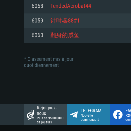
Connection: Connexion Internet 
Connection: Connexion Internet 
6058
TendedAcrobat44
Connection: Connexion Internet 
Disque dur: 23.1 Go (client mini
Disque dur: 62,2 Go (client mini
6059
计时器88#1
Disque dur: 62,2 Go (client mini
6060
翻身的咸鱼
* Classement mis à jour
quotidiennement
Rejoignez-
TELEGRAM
FA
nous
Nouvelle
720
Plus de 95,000,000
communauté
co
de joueurs