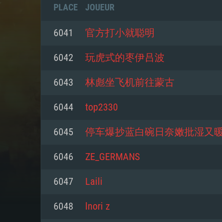
PLACE
JOUEUR
6041
官方打小就聪明
6042
玩虎式的枣伊吕波
6043
林彪坐飞机前往蒙古
6044
top2330
6045
停车爆抄蓝白碗日奈嫩批湿又
6046
ZE_GERMANS
CONFIGU
6047
Laili
6048
lnori z