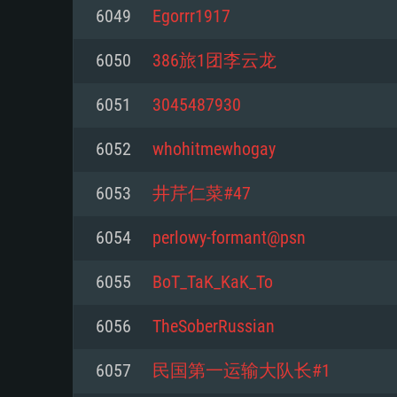
Pour PC
6049
Egorrr1917
Minimum
Minimum
Minimum
6050
386旅1团李云龙
6051
3045487930
OS: Windows 10 (64 bit)
OS: Mac OS Big Sur 11.0 ou plus
OS: Les configurations Linux 64 b
6052
whohitmewhogay
modernes
Processeur: Dual-Core 2.2 GHz
Processeur: Core i5, minimum 2
6053
井芹仁菜#47
processeurs Intel Xeon ne sont 
Processeur: Dual-Core 2.4 GHz
Mémoire: 4 GB
6054
perlowy-formant@psn
Mémoire: 6 GB
Mémoire: 4 GB
Carte graphique supportant Dir
6055
BoT_TaK_KaK_To
Radeon 77XX / NVIDIA GeForce 
Carte graphique: Intel Iris Pro 5
Carte graphique: NVIDIA 660 ave
résolution minimale supportée pa
analogue AMD/Nvidia. La résolu
drivers (moins de 6 mois) / de
6056
TheSoberRussian
720p
supportée par le jeu est de 720p
(La résolution minimale supporté
6057
民国第一运输大队长#1
de 720p)