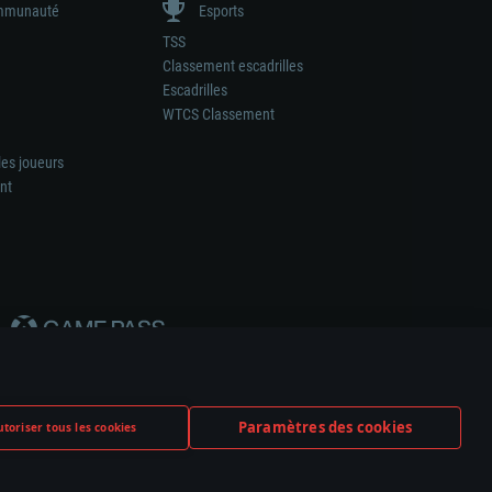
munauté
Esports
TSS
Classement escadrilles
Escadrilles
WTCS Classement
les joueurs
nt
Paramètres des cookies
toriser tous les cookies
ation de tout fabricant d’armes ou de véhicule.
ramètres relatifs aux cookies
Support client