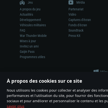
Jeu
Média
A propos du jeu
Partenariat
Actualités
Vidéo
Développement
Captures d'écran
Véhicules militaires
Fonds d'écran
FAQ
Soundtrack
War Thunder Mobile
Press Kit
Mises à jour
Invitez un ami
Gaijin Pass
Programmes utiles
À propos des cookies sur ce site
Nous utilisons les cookies pour collecter et analyser des infor
performances et l'utilisation du site, pour fournir des fonctio
La représentation d’une arme ou d’un véhicule réel dans ce jeu ne 
sociaux et pour améliorer et personnaliser le contenu et les pu
© 2011—2026 Gaijin Games Kft. All trademarks, logos and brand na
savoir plus
Termes et conditions
Conditions du service