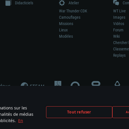
Didacticiels
Atelier
Com
War Thunder CDK
WT Live
Camouflages
Images
Missions
Vidéos
Lieux
Forum
Modèles
Wiki
Chercher 
Classeme
Replays
mations sur les
Tout refuser
Au
nnalités de médias
signifie pas la participation au développement du jeu, le sponsoring ou à l’approb
blicités.
En
mes are the property of their respective owners.
Politique de confidentialité
Pa