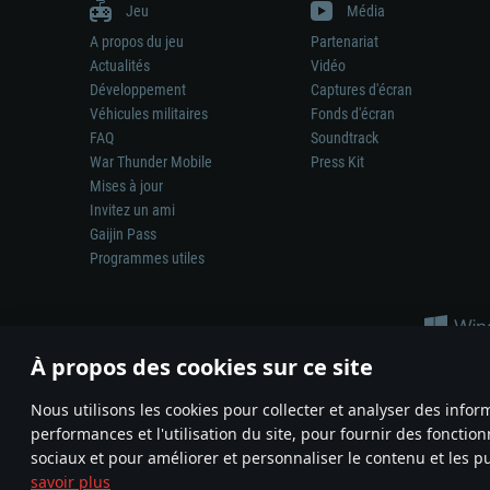
Jeu
Média
A propos du jeu
Partenariat
Actualités
Vidéo
Développement
Captures d'écran
Véhicules militaires
Fonds d'écran
FAQ
Soundtrack
War Thunder Mobile
Press Kit
Mises à jour
Invitez un ami
Gaijin Pass
Programmes utiles
À propos des cookies sur ce site
Nous utilisons les cookies pour collecter et analyser des infor
performances et l'utilisation du site, pour fournir des fonctio
La représentation d’une arme ou d’un véhicule réel dans ce jeu ne 
sociaux et pour améliorer et personnaliser le contenu et les pu
© 2011—2026 Gaijin Games Kft. All trademarks, logos and brand na
savoir plus
Termes et conditions
Conditions du service