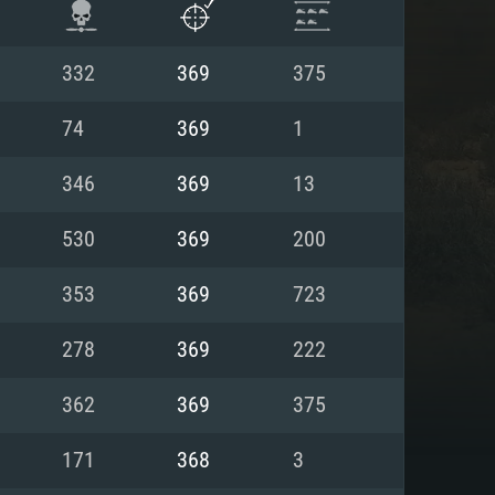
332
369
375
74
369
1
346
369
13
530
369
200
353
369
723
278
369
222
 REQUISE
362
369
375
171
368
3