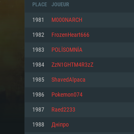
PLACE
JOUEUR
1981
M000NARCH
1982
FrozenHeart666
1983
POLİSOMNİA
1984
ZzN1GHTM4R3zZ
1985
ShavedAlpaca
1986
Pokemon074
CONFIGU
1987
Raed2233
1988
Днiпро