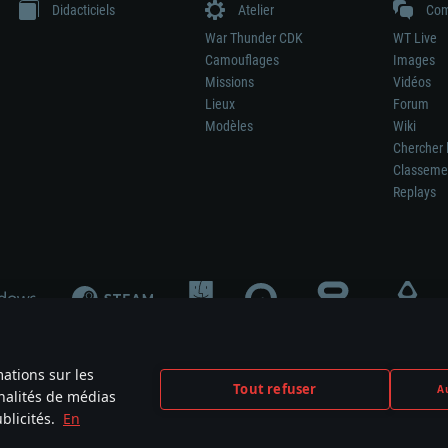
Didacticiels
Atelier
Com
War Thunder CDK
WT Live
Camouflages
Images
Missions
Vidéos
Lieux
Forum
Modèles
Wiki
Chercher 
Classeme
Replays
mations sur les
Tout refuser
Au
nnalités de médias
signifie pas la participation au développement du jeu, le sponsoring ou à l’approb
blicités.
En
mes are the property of their respective owners.
Politique de confidentialité
Pa