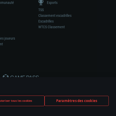
munauté
Esports
TSS
Classement escadrilles
Escadrilles
WTCS Classement
les joueurs
nt
Paramètres des cookies
toriser tous les cookies
ation de tout fabricant d’armes ou de véhicule.
ramètres relatifs aux cookies
Support client