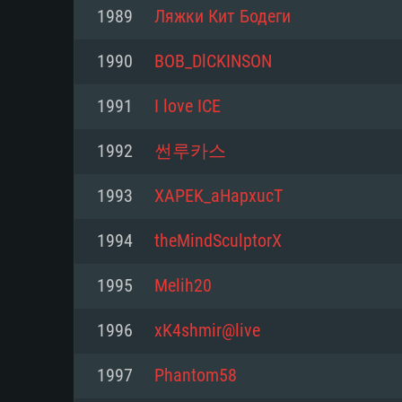
Pour PC
1989
Ляжки Кит Бодеги
Minimum
Minimum
Minimum
1990
BOB_DlCKINSON
1991
I love ICE
OS: Windows 10 (64 bit)
OS: Mac OS Big Sur 11.0 ou plus
OS: Les configurations Linux 64 b
1992
썬루카스
modernes
Processeur: Dual-Core 2.2 GHz
Processeur: Core i5, minimum 2
1993
XAPEK_aHapxucT
processeurs Intel Xeon ne sont 
Processeur: Dual-Core 2.4 GHz
Mémoire: 4 GB
1994
theMindSculptorX
Mémoire: 6 GB
Mémoire: 4 GB
Carte graphique supportant Dir
1995
Melih20
Radeon 77XX / NVIDIA GeForce 
Carte graphique: Intel Iris Pro 5
Carte graphique: NVIDIA 660 ave
résolution minimale supportée pa
analogue AMD/Nvidia. La résolu
drivers (moins de 6 mois) / de
1996
xK4shmir@live
720p
supportée par le jeu est de 720p
(La résolution minimale supporté
1997
Phantom58
de 720p)