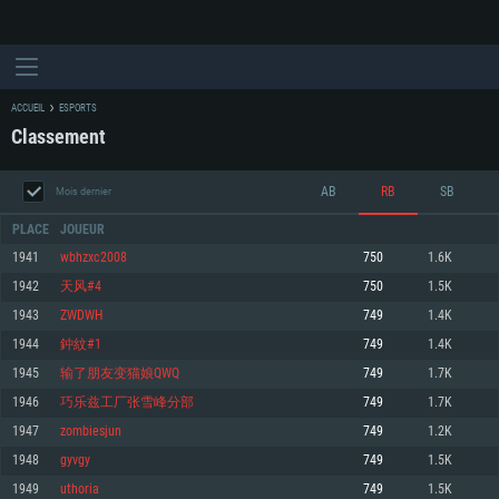
ACCUEIL
ESPORTS
Classement
AB
RB
SB
Mois dernier
PLACE
JOUEUR
1941
wbhzxc2008
750
1.6K
1942
天风#4
750
1.5K
CONFIGURATION SYSTÈME REQUISE
1943
ZWDWH
749
1.4K
1944
鈡紋#1
749
1.4K
Pour PC
Pour MAC
1945
输了朋友变猫娘QWQ
749
1.7K
Pour Linux
1946
巧乐兹工厂张雪峰分部
749
1.7K
Minimum
Minimum
Minimum
1947
zombiesjun
749
1.2K
OS: Windows 10 (64 bit)
OS: Mac OS Big Sur 11.0 ou plus récent
OS: Les configurations Linux 64 bits les plus modernes
1948
gyvgy
749
1.5K
1949
uthoria
749
1.5K
Processeur: Dual-Core 2.2 GHz
Processeur: Core i5, minimum 2.2GHz (Les processeurs Intel Xeon ne sont
Processeur: Dual-Core 2.4 GHz