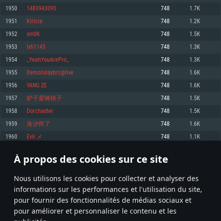
pas supportés)
1950
1483943095
748
1.7K
Mémoire: 4 GB
Mémoire: 4 GB
Mémoire: 6 GB
1951
Kiricia
748
1.2K
Carte graphique supportant DirectX 11: AMD Radeon 77XX / NVIDIA
Carte graphique: NVIDIA 660 avec les derniers drivers (moins de 6 mois) /
GeForce GTX 660. La résolution minimale supportée par le jeu est de 720p
Carte graphique: Intel Iris Pro 5200 (Mac), ou analogue AMD/Nvidia. La
de même pour AMD (La résolution minimale supportée par le jeu est de
1952
sm0K
748
1.5K
résolution minimale supportée par le jeu est de 720p.
720p)
Connection: Connexion Internet à haut débit
1953
lxh1145
748
1.3K
Connection: Connexion Internet à haut débit
Connection: Connexion Internet à haut débit
Disque dur: 23.1 Go (client minimal)
1954
_YeahYouArePro_
748
1.3K
Disque dur: 62,2 Go (client minimal)
Disque dur: 62,2 Go (client minimal)
1955
Demonslaybrc@live
748
1.6K
Recommandée
Recommandée
Recommandée
1956
YANG ZE
748
1.6K
OS: Windows 10/11 (64 bit)
OS: Mac OS Big Sur 11.0 ou plus récent
OS: Ubuntu 20.04 64bit
1957
驴子爱骑桃子
748
1.5K
Processeur: Intel Core i5 ou Ryzen5 3600 et plus
1958
Dorchaster
748
1.5K
Processeur: Core i7 (Les processeurs Intel Xeon ne sont pas supportés)
Processeur: Intel Core i7
Mémoire: 16 GB et plus
1959
洛汐炸了
748
1.6K
Mémoire: 8 GB
Mémoire: 8 GB
Carte graphique supportant DirectX 11 ou plus et drivers: Nvidia GeForce
1960
Evil メ
748
1.1K
1060 et plus, Radeon RX 570 et plus.
Carte graphique: Radeon Vega II ou plus avec support de Metal
Carte graphique: NVIDIA 1060 avec les derniers drivers (moins de 6 mois) /
de même pour AMD (Radeon RX 570) avec les derniers drivers de moins de
Connection: Connexion Internet à haut débit
Connection: Connexion Internet à haut débit
6 mois et supportant Vulkan
À propos des cookies sur ce site
97
98
99
198
Disque dur: 75.9 Go (client complet)
Disque dur: 62,2 Go (client complet)
Connection: Connexion Internet à haut débit
Nous utilisons les cookies pour collecter et analyser des
Disque dur: 60,2 Go (client complet)
* Classement mis à jour quotidiennement
informations sur les performances et l'utilisation du site,
pour fournir des fonctionnalités de médias sociaux et
pour améliorer et personnaliser le contenu et les