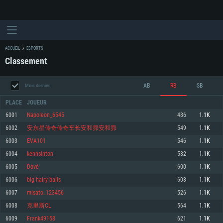
ACCUEIL
ESPORTS
Classement
AB
RB
SB
Mois dernier
PLACE
JOUEUR
6001
Napoleon_6545
486
1.1K
6002
安东星传奇传奇车长安和昴安和昴
549
1.1K
CONFIGURATION SYSTÈME REQUISE
6003
EVA101
546
1.1K
6004
kennsinton
532
1.1K
Pour PC
Pour MAC
6005
Dovė
600
1.1K
Pour Linux
6006
big hairy balls
603
1.1K
Minimum
Minimum
Minimum
6007
misato_123456
526
1.1K
OS: Windows 10 (64 bit)
OS: Mac OS Big Sur 11.0 ou plus récent
OS: Les configurations Linux 64 bits les plus modernes
6008
克里斯CL
564
1.1K
6009
Frank49158
621
1.1K
Processeur: Dual-Core 2.2 GHz
Processeur: Core i5, minimum 2.2GHz (Les processeurs Intel Xeon ne sont
Processeur: Dual-Core 2.4 GHz