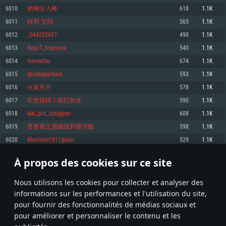
pas supportés)
6010
精神注入棒
618
1.1K
Mémoire: 4 GB
Mémoire: 4 GB
Mémoire: 6 GB
6011
桜羽 艾玛
565
1.1K
Carte graphique supportant DirectX 11: AMD Radeon 77XX / NVIDIA
Carte graphique: NVIDIA 660 avec les derniers drivers (moins de 6 mois) /
GeForce GTX 660. La résolution minimale supportée par le jeu est de 720p
Carte graphique: Intel Iris Pro 5200 (Mac), ou analogue AMD/Nvidia. La
de même pour AMD (La résolution minimale supportée par le jeu est de
6012
_044225697
490
1.1K
résolution minimale supportée par le jeu est de 720p.
720p)
Connection: Connexion Internet à haut débit
6013
XpycT_Kopnyca
540
1.1K
Connection: Connexion Internet à haut débit
Connection: Connexion Internet à haut débit
Disque dur: 23.1 Go (client minimal)
6014
messatsu
674
1.1K
Disque dur: 62,2 Go (client minimal)
Disque dur: 62,2 Go (client minimal)
6015
spooksparkare
593
1.1K
Recommandée
Recommandée
Recommandée
6016
火狐苍月
578
1.1K
OS: Windows 10/11 (64 bit)
OS: Mac OS Big Sur 11.0 ou plus récent
OS: Ubuntu 20.04 64bit
6017
听党指挥 1 能打胜仗
590
1.1K
Processeur: Intel Core i5 ou Ryzen5 3600 et plus
6018
kiki_ptit_bzh@psn
608
1.1K
Processeur: Core i7 (Les processeurs Intel Xeon ne sont pas supportés)
Processeur: Intel Core i7
Mémoire: 16 GB et plus
6019
普鲁斯之盾级战列巡洋舰
598
1.1K
Mémoire: 8 GB
Mémoire: 8 GB
Carte graphique supportant DirectX 11 ou plus et drivers: Nvidia GeForce
6020
Montano1911@psn
529
1.1K
1060 et plus, Radeon RX 570 et plus.
Carte graphique: Radeon Vega II ou plus avec support de Metal
Carte graphique: NVIDIA 1060 avec les derniers drivers (moins de 6 mois) /
de même pour AMD (Radeon RX 570) avec les derniers drivers de moins de
Connection: Connexion Internet à haut débit
Connection: Connexion Internet à haut débit
6 mois et supportant Vulkan
À propos des cookies sur ce site
300
301
302
401
Disque dur: 75.9 Go (client complet)
Disque dur: 62,2 Go (client complet)
Connection: Connexion Internet à haut débit
Nous utilisons les cookies pour collecter et analyser des
Disque dur: 60,2 Go (client complet)
* Classement mis à jour quotidiennement
informations sur les performances et l'utilisation du site,
pour fournir des fonctionnalités de médias sociaux et
pour améliorer et personnaliser le contenu et les