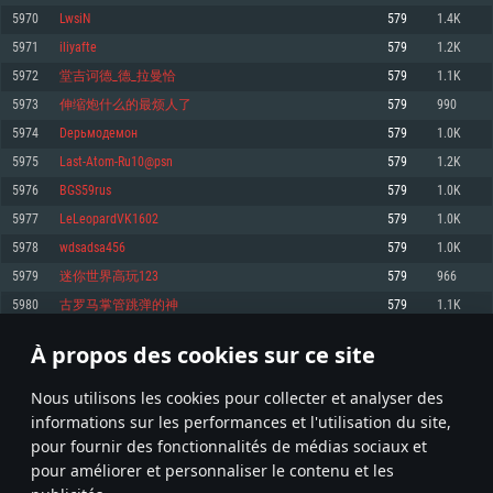
pas supportés)
5970
LwsiN
579
1.4K
Mémoire: 4 GB
Mémoire: 4 GB
Mémoire: 6 GB
5971
iliyafte
579
1.2K
Carte graphique supportant DirectX 11: AMD Radeon 77XX / NVIDIA
Carte graphique: NVIDIA 660 avec les derniers drivers (moins de 6 mois) /
GeForce GTX 660. La résolution minimale supportée par le jeu est de 720p
Carte graphique: Intel Iris Pro 5200 (Mac), ou analogue AMD/Nvidia. La
de même pour AMD (La résolution minimale supportée par le jeu est de
5972
堂吉诃德_德_拉曼恰
579
1.1K
résolution minimale supportée par le jeu est de 720p.
720p)
Connection: Connexion Internet à haut débit
5973
伸缩炮什么的最烦人了
579
990
Connection: Connexion Internet à haut débit
Connection: Connexion Internet à haut débit
Disque dur: 23.1 Go (client minimal)
5974
Dерьмодемон
579
1.0K
Disque dur: 62,2 Go (client minimal)
Disque dur: 62,2 Go (client minimal)
5975
Last-Atom-Ru10@psn
579
1.2K
Recommandée
Recommandée
Recommandée
5976
BGS59rus
579
1.0K
OS: Windows 10/11 (64 bit)
OS: Mac OS Big Sur 11.0 ou plus récent
OS: Ubuntu 20.04 64bit
5977
LeLeopardVK1602
579
1.0K
Processeur: Intel Core i5 ou Ryzen5 3600 et plus
5978
wdsadsa456
579
1.0K
Processeur: Core i7 (Les processeurs Intel Xeon ne sont pas supportés)
Processeur: Intel Core i7
Mémoire: 16 GB et plus
5979
迷你世界高玩123
579
966
Mémoire: 8 GB
Mémoire: 8 GB
Carte graphique supportant DirectX 11 ou plus et drivers: Nvidia GeForce
5980
古罗马掌管跳弹的神
579
1.1K
1060 et plus, Radeon RX 570 et plus.
Carte graphique: Radeon Vega II ou plus avec support de Metal
Carte graphique: NVIDIA 1060 avec les derniers drivers (moins de 6 mois) /
de même pour AMD (Radeon RX 570) avec les derniers drivers de moins de
Connection: Connexion Internet à haut débit
Connection: Connexion Internet à haut débit
6 mois et supportant Vulkan
À propos des cookies sur ce site
298
299
300
399
Disque dur: 75.9 Go (client complet)
Disque dur: 62,2 Go (client complet)
Connection: Connexion Internet à haut débit
Nous utilisons les cookies pour collecter et analyser des
Disque dur: 60,2 Go (client complet)
* Classement mis à jour quotidiennement
informations sur les performances et l'utilisation du site,
pour fournir des fonctionnalités de médias sociaux et
pour améliorer et personnaliser le contenu et les