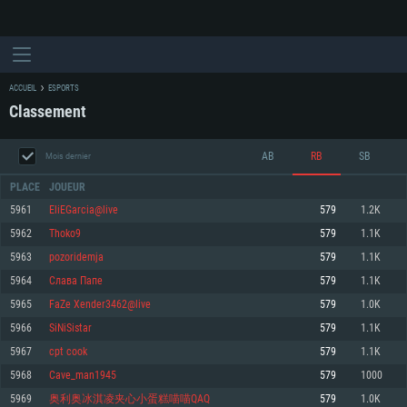
ACCUEIL
ESPORTS
Classement
AB
RB
SB
Mois dernier
PLACE
JOUEUR
5961
EliEGarcia@live
579
1.2K
5962
Thoko9
579
1.1K
CONFIGURATION SYSTÈME REQUISE
5963
pozoridemja
579
1.1K
5964
Слава Папе
579
1.1K
Pour PC
Pour MAC
5965
FaZe Xender3462@live
579
1.0K
Pour Linux
5966
SiNiSistar
579
1.1K
Minimum
Minimum
Minimum
5967
cpt cook
579
1.1K
OS: Windows 10 (64 bit)
OS: Mac OS Big Sur 11.0 ou plus récent
OS: Les configurations Linux 64 bits les plus modernes
5968
Cave_man1945
579
1000
5969
奥利奥冰淇凌夹心小蛋糕喵喵QAQ
579
1.0K
Processeur: Dual-Core 2.2 GHz
Processeur: Core i5, minimum 2.2GHz (Les processeurs Intel Xeon ne sont
Processeur: Dual-Core 2.4 GHz