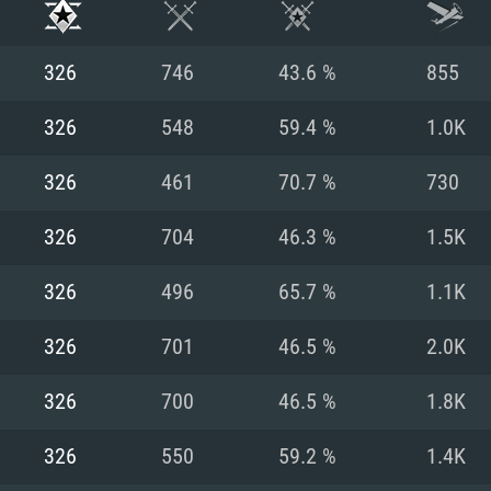
326
746
43.6 %
855
326
548
59.4 %
1.0K
326
461
70.7 %
730
326
704
46.3 %
1.5K
326
496
65.7 %
1.1K
326
701
46.5 %
2.0K
RATION SYSTÈME
326
700
46.5 %
1.8K
326
550
59.2 %
1.4K