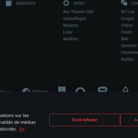
Didacticiels
Atelier
Com
War Thunder CDK
WT Live
Camouflages
Images
Missions
Vidéos
Lieux
Forum
Modèles
Wiki
Chercher 
Classeme
Replays
mations sur les
Tout refuser
Au
nnalités de médias
signifie pas la participation au développement du jeu, le sponsoring ou à l’approb
blicités.
En
mes are the property of their respective owners.
Politique de confidentialité
Pa