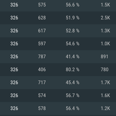
Pour MAC
326
575
56.6 %
1.5K
Recommandé
Recommandé
Recommandé
326
628
51.9 %
2.5K
326
617
52.8 %
1.3K
 récent
its les plus
OS: Windows 10/11
OS: Mac OS Big Su
OS: Ubuntu 20.04 
326
597
54.6 %
1.0K
.2GHz (Les
Processeur: Intel 
Processeur: Core 
Processeur: Intel 
326
787
41.4 %
891
pas supportés)
ne sont pas suppo
Mémoire: 16 GB et
Mémoire: 8 GB
326
406
80.2 %
780
Mémoire: 8 GB
ectX 11: AMD
Carte graphique s
Carte graphique: 
326
717
45.4 %
1.7K
GTX 660. La
200 (Mac), ou
c les derniers
drivers: Nvidia G
Carte graphique: 
drivers (moins d
r le jeu est de
tion minimale
 même pour AMD
570 et plus.
support de Metal
(Radeon RX 570) a
326
574
56.7 %
1.6K
.
e par le jeu est
moins de 6 mois e
Connection: Conne
Connection: Conne
326
578
56.4 %
1.2K