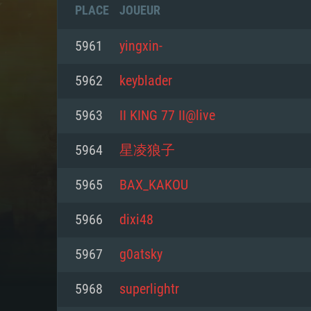
PLACE
JOUEUR
5961
yingxin-
5962
keyblader
5963
II KING 77 II@live
5964
星凌狼子
5965
BAX_KAKOU
5966
dixi48
CONFIGU
5967
g0atsky
5968
superlightr