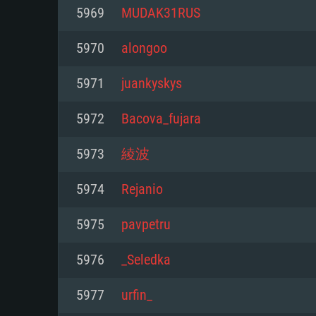
Pour PC
5969
MUDAK31RUS
Minimum
Minimum
Minimum
5970
alongoo
5971
juankyskys
OS: Windows 10 (64 bit)
OS: Mac OS Big Sur 11.0 ou plus
OS: Les configurations Linux 64 b
5972
Bacova_fujara
modernes
Processeur: Dual-Core 2.2 GHz
Processeur: Core i5, minimum 2
5973
綾波
processeurs Intel Xeon ne sont 
Processeur: Dual-Core 2.4 GHz
Mémoire: 4 GB
5974
Rejanio
Mémoire: 6 GB
Mémoire: 4 GB
Carte graphique supportant Dir
5975
pavpetru
Radeon 77XX / NVIDIA GeForce 
Carte graphique: Intel Iris Pro 5
Carte graphique: NVIDIA 660 ave
résolution minimale supportée pa
analogue AMD/Nvidia. La résolu
drivers (moins de 6 mois) / de
5976
_Seledka
720p
supportée par le jeu est de 720p
(La résolution minimale supporté
5977
urfin_
de 720p)