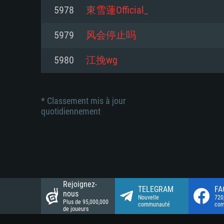
Connection: Connexion Internet 
Connection: Connexion Internet 
5978
東雪蓮Official_
Connection: Connexion Internet 
Disque dur: 23.1 Go (client mini
Disque dur: 62,2 Go (client mini
5979
风会停止吗
Disque dur: 62,2 Go (client mini
5980
江挽wg
* Classement mis à jour
quotidiennement
Rejoignez-
TELEGRAM
FA
nous
Nouvelle
720
Plus de 95,000,000
communauté
co
de joueurs