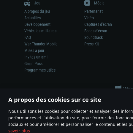
Jeu
Média
A propos du jeu
Partenariat
Actualités
Vidéo
Développement
Captures d'écran
Véhicules militaires
Fonds d'écran
FAQ
Soundtrack
War Thunder Mobile
Press Kit
Mises à jour
Invitez un ami
Gaijin Pass
Programmes utiles
À propos des cookies sur ce site
Nous utilisons les cookies pour collecter et analyser des infor
performances et l'utilisation du site, pour fournir des fonctio
La représentation d’une arme ou d’un véhicule réel dans ce jeu ne 
sociaux et pour améliorer et personnaliser le contenu et les pu
© 2011—2026 Gaijin Games Kft. All trademarks, logos and brand na
savoir plus
Termes et conditions
Conditions du service