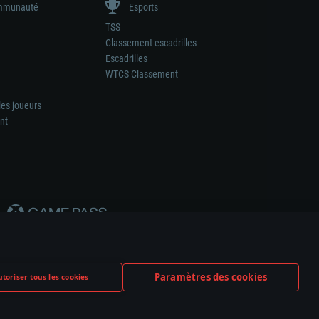
munauté
Esports
TSS
Classement escadrilles
Escadrilles
WTCS Classement
les joueurs
nt
Paramètres des cookies
toriser tous les cookies
ation de tout fabricant d’armes ou de véhicule.
ramètres relatifs aux cookies
Support client