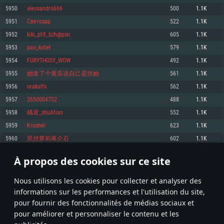
pas supportés)
5950
alessandro666
500
1.1K
Mémoire: 4 GB
Mémoire: 4 GB
Mémoire: 6 GB
5951
Светозар
522
1.1K
Carte graphique supportant DirectX 11: AMD Radeon 77XX / NVIDIA
Carte graphique: NVIDIA 660 avec les derniers drivers (moins de 6 mois) /
GeForce GTX 660. La résolution minimale supportée par le jeu est de 720p
Carte graphique: Intel Iris Pro 5200 (Mac), ou analogue AMD/Nvidia. La
de même pour AMD (La résolution minimale supportée par le jeu est de
5952
kiki_ptit_bzh@psn
605
1.1K
résolution minimale supportée par le jeu est de 720p.
720p)
Connection: Connexion Internet à haut débit
5953
pan_koteł
579
1.1K
Connection: Connexion Internet à haut débit
Connection: Connexion Internet à haut débit
Disque dur: 23.1 Go (client minimal)
5954
FURYTHOSY_WOW
492
1.1K
Disque dur: 62,2 Go (client minimal)
Disque dur: 62,2 Go (client minimal)
5955
她拿了个黄瓜说自己是扶她
561
1.1K
Recommandée
Recommandée
Recommandée
5956
orakulfx
562
1.1K
OS: Windows 10/11 (64 bit)
OS: Mac OS Big Sur 11.0 ou plus récent
OS: Ubuntu 20.04 64bit
5957
2650004752
488
1.1K
Processeur: Intel Core i5 ou Ryzen5 3600 et plus
5958
橘君_shuAtiao
552
1.1K
Processeur: Core i7 (Les processeurs Intel Xeon ne sont pas supportés)
Processeur: Intel Core i7
Mémoire: 16 GB et plus
5959
Krushel
623
1.1K
Mémoire: 8 GB
Mémoire: 8 GB
Carte graphique supportant DirectX 11 ou plus et drivers: Nvidia GeForce
5960
黑丝萝莉蒋介石
602
1.1K
1060 et plus, Radeon RX 570 et plus.
Carte graphique: Radeon Vega II ou plus avec support de Metal
Carte graphique: NVIDIA 1060 avec les derniers drivers (moins de 6 mois) /
de même pour AMD (Radeon RX 570) avec les derniers drivers de moins de
Connection: Connexion Internet à haut débit
Connection: Connexion Internet à haut débit
6 mois et supportant Vulkan
À propos des cookies sur ce site
297
298
299
398
Disque dur: 75.9 Go (client complet)
Disque dur: 62,2 Go (client complet)
Connection: Connexion Internet à haut débit
Nous utilisons les cookies pour collecter et analyser des
Disque dur: 60,2 Go (client complet)
* Classement mis à jour quotidiennement
informations sur les performances et l'utilisation du site,
pour fournir des fonctionnalités de médias sociaux et
pour améliorer et personnaliser le contenu et les