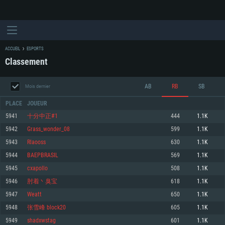
ACCUEIL
ESPORTS
Classement
AB
RB
SB
Mois dernier
PLACE
JOUEUR
5941
十分中正#1
444
1.1K
5942
Grass_wonder_08
599
1.1K
CONFIGURATION SYSTÈME REQUISE
5943
Rlaooss
630
1.1K
5944
BAEPBRASIL
569
1.1K
Pour PC
Pour MAC
5945
cxapollo
508
1.1K
Pour Linux
5946
肘着丶臭宝
618
1.1K
Minimum
Minimum
Minimum
5947
Weatt
650
1.1K
OS: Windows 10 (64 bit)
OS: Mac OS Big Sur 11.0 ou plus récent
OS: Les configurations Linux 64 bits les plus modernes
5948
张雪峰 block20
605
1.1K
5949
shadxwstag
601
1.1K
Processeur: Dual-Core 2.2 GHz
Processeur: Core i5, minimum 2.2GHz (Les processeurs Intel Xeon ne sont
Processeur: Dual-Core 2.4 GHz