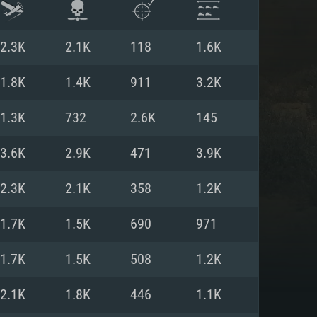
2.3K
2.1K
118
1.6K
1.8K
1.4K
911
3.2K
1.3K
732
2.6K
145
3.6K
2.9K
471
3.9K
2.3K
2.1K
358
1.2K
1.7K
1.5K
690
971
 REQUISE
1.7K
1.5K
508
1.2K
2.1K
1.8K
446
1.1K