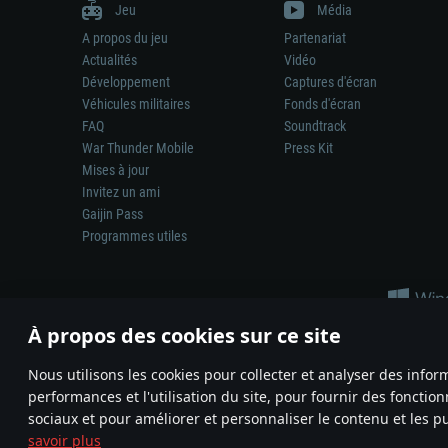
Jeu
Média
A propos du jeu
Partenariat
Actualités
Vidéo
Développement
Captures d'écran
Véhicules militaires
Fonds d'écran
FAQ
Soundtrack
War Thunder Mobile
Press Kit
Mises à jour
Invitez un ami
Gaijin Pass
Programmes utiles
À propos des cookies sur ce site
Nous utilisons les cookies pour collecter et analyser des infor
performances et l'utilisation du site, pour fournir des fonctio
La représentation d’une arme ou d’un véhicule réel dans ce jeu ne 
sociaux et pour améliorer et personnaliser le contenu et les pu
© 2011—2026 Gaijin Games Kft. All trademarks, logos and brand na
savoir plus
Termes et conditions
Conditions du service