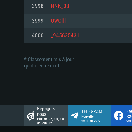
Connection: Connexion Internet 
Connection: Connexion Internet 
3998
NNK_08
Connection: Connexion Internet 
Disque dur: 23.1 Go (client mini
Disque dur: 62,2 Go (client mini
3999
OwOiil
Disque dur: 62,2 Go (client mini
4000
_945635431
* Classement mis à jour
quotidiennement
Rejoignez-
TELEGRAM
FA
nous
Nouvelle
720
Plus de 95,000,000
communauté
co
de joueurs