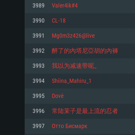
Pour PC
3989
Valer4ik#4
Minimum
Minimum
Minimum
3990
CL-18
3991
Mg0m3z426@live
OS: Windows 10 (64 bit)
OS: Mac OS Big Sur 11.0 ou plus
OS: Les configurations Linux 64 b
3992
醉了的內塔尼亞胡的內褲
modernes
Processeur: Dual-Core 2.2 GHz
Processeur: Core i5, minimum 2
3993
我以为减速带呢_
processeurs Intel Xeon ne sont 
Processeur: Dual-Core 2.4 GHz
Mémoire: 4 GB
3994
Shiina_Mahiru_1
Mémoire: 6 GB
Mémoire: 4 GB
Carte graphique supportant Dir
3995
Dovė
Radeon 77XX / NVIDIA GeForce 
Carte graphique: Intel Iris Pro 5
Carte graphique: NVIDIA 660 ave
résolution minimale supportée pa
analogue AMD/Nvidia. La résolu
drivers (moins de 6 mois) / de
3996
常陆茉子是最上流的忍者
720p
supportée par le jeu est de 720p
(La résolution minimale supporté
3997
Отто Бисмарк
de 720p)