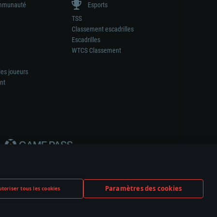
munauté
Esports
TSS
Classement escadrilles
Escadrilles
WTCS Classement
les joueurs
nt
Paramètres des cookies
toriser tous les cookies
ation de tout fabricant d’armes ou de véhicule.
ramètres relatifs aux cookies
Support client