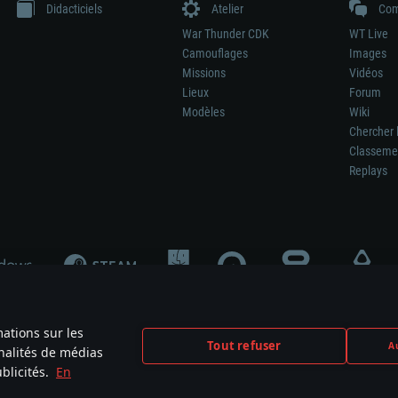
Didacticiels
Atelier
Com
War Thunder CDK
WT Live
Camouflages
Images
Missions
Vidéos
Lieux
Forum
Modèles
Wiki
Chercher 
Classeme
Replays
mations sur les
Tout refuser
Au
nnalités de médias
signifie pas la participation au développement du jeu, le sponsoring ou à l’approb
blicités.
En
mes are the property of their respective owners.
Politique de confidentialité
Pa