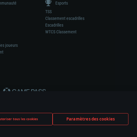
munauté
Esports
TSS
Classement escadrilles
Escadrilles
WTCS Classement
les joueurs
nt
Paramètres des cookies
toriser tous les cookies
ation de tout fabricant d’armes ou de véhicule.
ramètres relatifs aux cookies
Support client