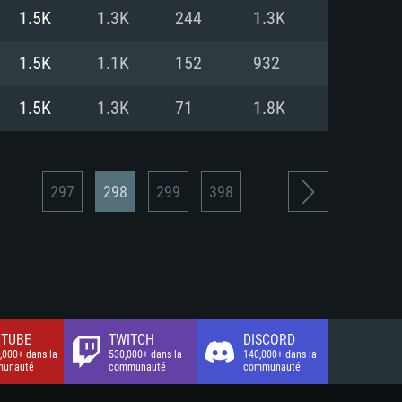
xion Internet à haut débit
o (client complet)
o (client complet)
1.5K
1.3K
244
1.3K
o (client complet)
1.5K
1.1K
152
932
1.5K
1.3K
71
1.8K
297
298
299
398
TUBE
TWITCH
DISCORD
,000+ dans la
530,000+ dans la
140,000+ dans la
unauté
communauté
communauté