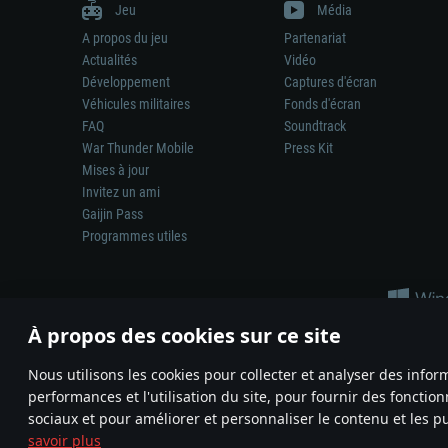
Jeu
Média
A propos du jeu
Partenariat
Actualités
Vidéo
Développement
Captures d'écran
Véhicules militaires
Fonds d'écran
FAQ
Soundtrack
War Thunder Mobile
Press Kit
Mises à jour
Invitez un ami
Gaijin Pass
Programmes utiles
À propos des cookies sur ce site
Nous utilisons les cookies pour collecter et analyser des infor
performances et l'utilisation du site, pour fournir des fonctio
La représentation d’une arme ou d’un véhicule réel dans ce jeu ne 
sociaux et pour améliorer et personnaliser le contenu et les pu
© 2011—2026 Gaijin Games Kft. All trademarks, logos and brand na
savoir plus
Termes et conditions
Conditions du service