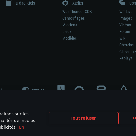
Didacticiels
Atelier
Com
War Thunder CDK
WT Live
Camouflages
Images
Missions
Vidéos
Lieux
Forum
Modèles
Wiki
Chercher 
Classeme
Replays
mations sur les
Tout refuser
Au
nnalités de médias
signifie pas la participation au développement du jeu, le sponsoring ou à l’approb
blicités.
En
mes are the property of their respective owners.
Politique de confidentialité
Pa