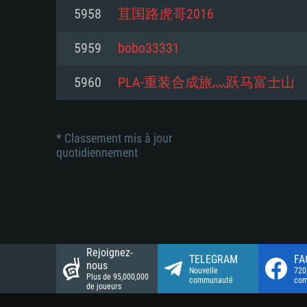
Connection: Connexion Internet 
Connection: Connexion Internet 
5958
苴国路虎哥2016
Connection: Connexion Internet 
Disque dur: 23.1 Go (client mini
Disque dur: 62,2 Go (client mini
5959
bobo33331
Disque dur: 62,2 Go (client mini
5960
PLA-重装合成旅灬跃马富士山
* Classement mis à jour
quotidiennement
Rejoignez-
TELEGRAM
FA
nous
Nouvelle
720
Plus de 95,000,000
communauté
co
de joueurs