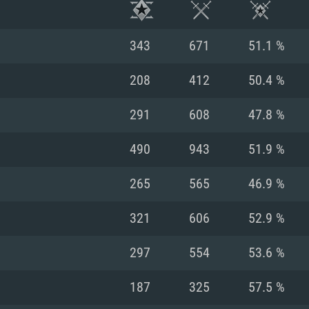
343
671
51.1 %
208
412
50.4 %
291
608
47.8 %
490
943
51.9 %
265
565
46.9 %
321
606
52.9 %
RATION SYSTÈME
297
554
53.6 %
187
325
57.5 %