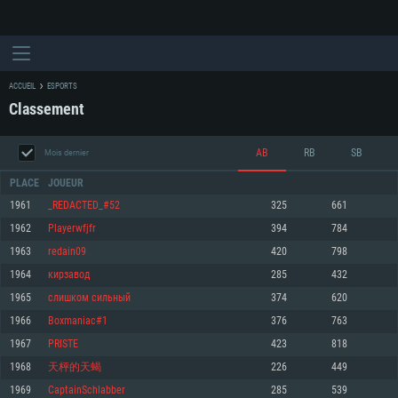
ACCUEIL
ESPORTS
Classement
AB
RB
SB
Mois dernier
PLACE
JOUEUR
1961
_REDACTED_#52
325
661
1962
Playerwfjfr
394
784
CONFIGURATION SYSTÈME REQUISE
1963
redain09
420
798
1964
кирзавод
285
432
Pour PC
Pour MAC
1965
слишком сильный
374
620
Pour Linux
1966
Boxmaniac#1
376
763
Minimum
Minimum
Minimum
1967
PRISTE
423
818
OS: Windows 10 (64 bit)
OS: Mac OS Big Sur 11.0 ou plus récent
OS: Les configurations Linux 64 bits les plus modernes
1968
天枰的天蝎
226
449
1969
CaptainSchlabber
285
539
Processeur: Dual-Core 2.2 GHz
Processeur: Core i5, minimum 2.2GHz (Les processeurs Intel Xeon ne sont
Processeur: Dual-Core 2.4 GHz