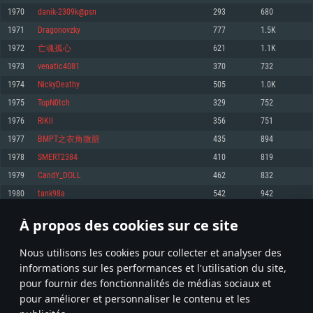
pas supportés)
1970
danik-2309k@psn
293
680
Mémoire: 4 GB
Mémoire: 4 GB
Mémoire: 6 GB
1971
Dragonovzky
777
1.5K
Carte graphique supportant DirectX 11: AMD Radeon 77XX / NVIDIA
Carte graphique: NVIDIA 660 avec les derniers drivers (moins de 6 mois) /
GeForce GTX 660. La résolution minimale supportée par le jeu est de 720p
Carte graphique: Intel Iris Pro 5200 (Mac), ou analogue AMD/Nvidia. La
de même pour AMD (La résolution minimale supportée par le jeu est de
1972
亡魂孤心
621
1.1K
résolution minimale supportée par le jeu est de 720p.
720p)
Connection: Connexion Internet à haut débit
1973
venatic4081
370
732
Connection: Connexion Internet à haut débit
Connection: Connexion Internet à haut débit
Disque dur: 23.1 Go (client minimal)
1974
NickyDeathy
505
1.0K
Disque dur: 62,2 Go (client minimal)
Disque dur: 62,2 Go (client minimal)
1975
TopN0tch
329
752
Recommandée
Recommandée
Recommandée
1976
RlKll
356
751
OS: Windows 10/11 (64 bit)
OS: Mac OS Big Sur 11.0 ou plus récent
OS: Ubuntu 20.04 64bit
1977
BMPT之衣角微脏
435
894
Processeur: Intel Core i5 ou Ryzen5 3600 et plus
1978
SMERT2384
410
819
Processeur: Core i7 (Les processeurs Intel Xeon ne sont pas supportés)
Processeur: Intel Core i7
Mémoire: 16 GB et plus
1979
CandY_DOLL
462
832
Mémoire: 8 GB
Mémoire: 8 GB
Carte graphique supportant DirectX 11 ou plus et drivers: Nvidia GeForce
1980
tank98a
542
942
1060 et plus, Radeon RX 570 et plus.
Carte graphique: Radeon Vega II ou plus avec support de Metal
Carte graphique: NVIDIA 1060 avec les derniers drivers (moins de 6 mois) /
de même pour AMD (Radeon RX 570) avec les derniers drivers de moins de
Connection: Connexion Internet à haut débit
Connection: Connexion Internet à haut débit
6 mois et supportant Vulkan
À propos des cookies sur ce site
98
99
100
199
Disque dur: 75.9 Go (client complet)
Disque dur: 62,2 Go (client complet)
Connection: Connexion Internet à haut débit
Nous utilisons les cookies pour collecter et analyser des
Disque dur: 60,2 Go (client complet)
* Classement mis à jour quotidiennement
informations sur les performances et l'utilisation du site,
pour fournir des fonctionnalités de médias sociaux et
pour améliorer et personnaliser le contenu et les