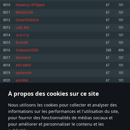
pas supportés)
8010
Hossein-jj-1979@psn
67
101
Mémoire: 4 GB
Mémoire: 4 GB
Mémoire: 6 GB
8011
MAGGOLEIN
67
101
Carte graphique supportant DirectX 11: AMD Radeon 77XX / NVIDIA
Carte graphique: NVIDIA 660 avec les derniers drivers (moins de 6 mois) /
GeForce GTX 660. La résolution minimale supportée par le jeu est de 720p
Carte graphique: Intel Iris Pro 5200 (Mac), ou analogue AMD/Nvidia. La
de même pour AMD (La résolution minimale supportée par le jeu est de
8012
OceanTheSlyCat
67
101
résolution minimale supportée par le jeu est de 720p.
720p)
Connection: Connexion Internet à haut débit
8013
Lokh_War
67
101
Connection: Connexion Internet à haut débit
Connection: Connexion Internet à haut débit
Disque dur: 23.1 Go (client minimal)
8014
せみやま
67
101
Disque dur: 62,2 Go (client minimal)
Disque dur: 62,2 Go (client minimal)
8015
StratiSSt
67
101
Recommandée
Recommandée
Recommandée
8016
frodasson55530
268
404
OS: Windows 10/11 (64 bit)
OS: Mac OS Big Sur 11.0 ou plus récent
OS: Ubuntu 20.04 64bit
8017
SytylieDeti
67
101
Processeur: Intel Core i5 ou Ryzen5 3600 et plus
8018
АКО АМАУ
67
101
Processeur: Core i7 (Les processeurs Intel Xeon ne sont pas supportés)
Processeur: Intel Core i7
Mémoire: 16 GB et plus
8019
pipibaiyizhi
67
101
Mémoire: 8 GB
Mémoire: 8 GB
Carte graphique supportant DirectX 11 ou plus et drivers: Nvidia GeForce
8020
amir4hik
67
101
1060 et plus, Radeon RX 570 et plus.
Carte graphique: Radeon Vega II ou plus avec support de Metal
Carte graphique: NVIDIA 1060 avec les derniers drivers (moins de 6 mois) /
de même pour AMD (Radeon RX 570) avec les derniers drivers de moins de
Connection: Connexion Internet à haut débit
Connection: Connexion Internet à haut débit
6 mois et supportant Vulkan
À propos des cookies sur ce site
400
401
402
501
Disque dur: 75.9 Go (client complet)
Disque dur: 62,2 Go (client complet)
Connection: Connexion Internet à haut débit
Nous utilisons les cookies pour collecter et analyser des
Disque dur: 60,2 Go (client complet)
* Classement mis à jour quotidiennement
informations sur les performances et l'utilisation du site,
pour fournir des fonctionnalités de médias sociaux et
pour améliorer et personnaliser le contenu et les