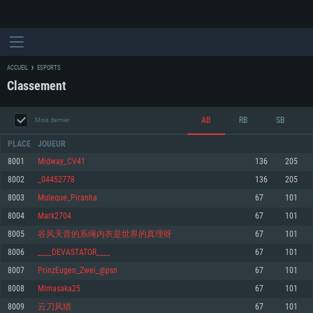
ACCUEIL
ESPORTS
Classement
AB
RB
SB
Mois dernier
PLACE
JOUEUR
8001
Midway_CV41
136
205
8002
_04452778
136
205
CONFIGURATION SYSTÈME REQUISE
8003
Muleque_Piranha
67
101
8004
Mark2704
67
101
Pour PC
Pour MAC
8005
谷风天音的系绳内衣是世界的真理呀
67
101
Pour Linux
8006
____DEVASTATOR____
67
101
Minimum
Minimum
Minimum
8007
PrinzEugen_Zwei_@psn
67
101
OS: Windows 10 (64 bit)
OS: Mac OS Big Sur 11.0 ou plus récent
OS: Les configurations Linux 64 bits les plus modernes
8008
Mimasaka25
67
101
8009
云刀风猎
67
101
Processeur: Dual-Core 2.2 GHz
Processeur: Core i5, minimum 2.2GHz (Les processeurs Intel Xeon ne sont
Processeur: Dual-Core 2.4 GHz