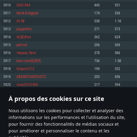
pas supportés)
5910
GGG1964
445
551
Mémoire: 4 GB
Mémoire: 4 GB
Mémoire: 6 GB
5911
Norik-Erik@psn
174
336
Carte graphique supportant DirectX 11: AMD Radeon 77XX / NVIDIA
Carte graphique: NVIDIA 660 avec les derniers drivers (moins de 6 mois) /
GeForce GTX 660. La résolution minimale supportée par le jeu est de 720p
Carte graphique: Intel Iris Pro 5200 (Mac), ou analogue AMD/Nvidia. La
de même pour AMD (La résolution minimale supportée par le jeu est de
5912
剑 锋
538
1.1K
résolution minimale supportée par le jeu est de 720p.
720p)
Connection: Connexion Internet à haut débit
5913
pogankins
271
373
Connection: Connexion Internet à haut débit
Connection: Connexion Internet à haut débit
Disque dur: 23.1 Go (client minimal)
5914
哈基米es
362
624
Disque dur: 62,2 Go (client minimal)
Disque dur: 62,2 Go (client minimal)
5915
petrcel
206
369
Recommandée
Recommandée
Recommandée
5916
Черное Лето
378
586
OS: Windows 10/11 (64 bit)
OS: Mac OS Big Sur 11.0 ou plus récent
OS: Ubuntu 20.04 64bit
5917
kms roon很漂亮
736
1.5K
Processeur: Intel Core i5 ou Ryzen5 3600 et plus
5918
Grigory1212
190
352
Processeur: Core i7 (Les processeurs Intel Xeon ne sont pas supportés)
Processeur: Intel Core i7
Mémoire: 16 GB et plus
5919
ABEINGTHATEXIST2
205
456
Mémoire: 8 GB
Mémoire: 8 GB
Carte graphique supportant DirectX 11 ou plus et drivers: Nvidia GeForce
5920
vova25101969
217
394
1060 et plus, Radeon RX 570 et plus.
Carte graphique: Radeon Vega II ou plus avec support de Metal
Carte graphique: NVIDIA 1060 avec les derniers drivers (moins de 6 mois) /
de même pour AMD (Radeon RX 570) avec les derniers drivers de moins de
Connection: Connexion Internet à haut débit
Connection: Connexion Internet à haut débit
6 mois et supportant Vulkan
À propos des cookies sur ce site
295
296
297
396
Disque dur: 75.9 Go (client complet)
Disque dur: 62,2 Go (client complet)
Connection: Connexion Internet à haut débit
Nous utilisons les cookies pour collecter et analyser des
Disque dur: 60,2 Go (client complet)
* Classement mis à jour quotidiennement
informations sur les performances et l'utilisation du site,
pour fournir des fonctionnalités de médias sociaux et
pour améliorer et personnaliser le contenu et les