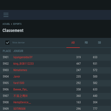
ACCUEIL
ESPORTS
Classement
AB
RB
SB
Mois dernier
PLACE
JOUEUR
5901
lujungansidui3Y
319
653
5902
king_BОB112233
447
931
CONFIGURATION SYSTÈME REQUISE
5903
Nimatemes
247
572
5904
Javor
235
500
Pour PC
Pour MAC
5905
fard1500
292
582
Pour Linux
5906
Винни_Пух_
358
633
Minimum
Minimum
Minimum
5907
不落之鹰III
360
440
OS: Windows 10 (64 bit)
OS: Mac OS Big Sur 11.0 ou plus récent
OS: Les configurations Linux 64 bits les plus modernes
5908
HempDevice__
163
304
5909
SOTIRIS08
296
777
Processeur: Dual-Core 2.2 GHz
Processeur: Core i5, minimum 2.2GHz (Les processeurs Intel Xeon ne sont
Processeur: Dual-Core 2.4 GHz