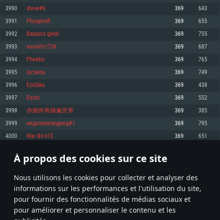
pas supportés)
3990
steve#6
369
643
Mémoire: 4 GB
Mémoire: 4 GB
Mémoire: 6 GB
3991
PhosphoR
369
655
Carte graphique supportant DirectX 11: AMD Radeon 77XX / NVIDIA
Carte graphique: NVIDIA 660 avec les derniers drivers (moins de 6 mois) /
GeForce GTX 660. La résolution minimale supportée par le jeu est de 720p
Carte graphique: Intel Iris Pro 5200 (Mac), ou analogue AMD/Nvidia. La
de même pour AMD (La résolution minimale supportée par le jeu est de
3992
Babaniz geldi
369
755
résolution minimale supportée par le jeu est de 720p.
720p)
Connection: Connexion Internet à haut débit
3993
envixity1738
369
687
Connection: Connexion Internet à haut débit
Connection: Connexion Internet à haut débit
Disque dur: 23.1 Go (client minimal)
3994
Pheebo
369
765
Disque dur: 62,2 Go (client minimal)
Disque dur: 62,2 Go (client minimal)
3995
lucsena
369
749
Recommandée
Recommandée
Recommandée
3996
EzoSika
369
438
OS: Windows 10/11 (64 bit)
OS: Mac OS Big Sur 11.0 ou plus récent
OS: Ubuntu 20.04 64bit
3997
Enotc
369
552
Processeur: Intel Core i5 ou Ryzen5 3600 et plus
3998
赤旗终将插遍世界
369
385
Processeur: Core i7 (Les processeurs Intel Xeon ne sont pas supportés)
Processeur: Intel Core i7
Mémoire: 16 GB et plus
3999
недоперелюдоед#1
369
795
Mémoire: 8 GB
Mémoire: 8 GB
Carte graphique supportant DirectX 11 ou plus et drivers: Nvidia GeForce
4000
War Bird13
369
651
1060 et plus, Radeon RX 570 et plus.
Carte graphique: Radeon Vega II ou plus avec support de Metal
Carte graphique: NVIDIA 1060 avec les derniers drivers (moins de 6 mois) /
de même pour AMD (Radeon RX 570) avec les derniers drivers de moins de
Connection: Connexion Internet à haut débit
Connection: Connexion Internet à haut débit
6 mois et supportant Vulkan
À propos des cookies sur ce site
199
200
201
300
Disque dur: 75.9 Go (client complet)
Disque dur: 62,2 Go (client complet)
Connection: Connexion Internet à haut débit
Nous utilisons les cookies pour collecter et analyser des
Disque dur: 60,2 Go (client complet)
* Classement mis à jour quotidiennement
informations sur les performances et l'utilisation du site,
pour fournir des fonctionnalités de médias sociaux et
pour améliorer et personnaliser le contenu et les