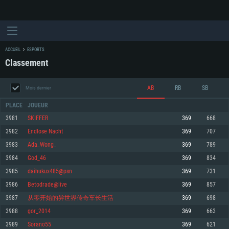
ACCUEIL
ESPORTS
Classement
AB
RB
SB
Mois dernier
PLACE
JOUEUR
3981
SKIFFER
369
668
3982
Endlose Nacht
369
707
CONFIGURATION SYSTÈME REQUISE
3983
Ada_Wong_
369
789
3984
God_46
369
834
Pour PC
Pour MAC
3985
daihukux485@psn
369
731
Pour Linux
3986
Betodrade@live
369
857
Minimum
Minimum
Minimum
3987
从零开始的异世界传奇车长生活
369
698
OS: Windows 10 (64 bit)
OS: Mac OS Big Sur 11.0 ou plus récent
OS: Les configurations Linux 64 bits les plus modernes
3988
gor_2014
369
663
3989
Sorano55
369
621
Processeur: Dual-Core 2.2 GHz
Processeur: Core i5, minimum 2.2GHz (Les processeurs Intel Xeon ne sont
Processeur: Dual-Core 2.4 GHz