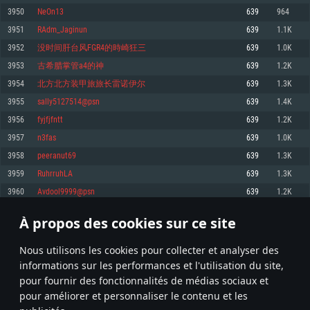
pas supportés)
3950
NeOn13
639
964
Mémoire: 4 GB
Mémoire: 4 GB
Mémoire: 6 GB
3951
RAdm_Jaginun
639
1.1K
Carte graphique supportant DirectX 11: AMD Radeon 77XX / NVIDIA
Carte graphique: NVIDIA 660 avec les derniers drivers (moins de 6 mois) /
GeForce GTX 660. La résolution minimale supportée par le jeu est de 720p
Carte graphique: Intel Iris Pro 5200 (Mac), ou analogue AMD/Nvidia. La
de même pour AMD (La résolution minimale supportée par le jeu est de
3952
没时间肝台风FGR4的時崎狂三
639
1.0K
résolution minimale supportée par le jeu est de 720p.
720p)
Connection: Connexion Internet à haut débit
3953
古希腊掌管a4的神
639
1.2K
Connection: Connexion Internet à haut débit
Connection: Connexion Internet à haut débit
Disque dur: 23.1 Go (client minimal)
3954
北方北方装甲旅旅长雷诺伊尔
639
1.3K
Disque dur: 62,2 Go (client minimal)
Disque dur: 62,2 Go (client minimal)
3955
sally5127514@psn
639
1.4K
Recommandée
Recommandée
Recommandée
3956
fyjfjfntt
639
1.2K
OS: Windows 10/11 (64 bit)
OS: Mac OS Big Sur 11.0 ou plus récent
OS: Ubuntu 20.04 64bit
3957
n3fas
639
1.0K
Processeur: Intel Core i5 ou Ryzen5 3600 et plus
3958
peeranut69
639
1.3K
Processeur: Core i7 (Les processeurs Intel Xeon ne sont pas supportés)
Processeur: Intel Core i7
Mémoire: 16 GB et plus
3959
RuhrruhLA
639
1.3K
Mémoire: 8 GB
Mémoire: 8 GB
Carte graphique supportant DirectX 11 ou plus et drivers: Nvidia GeForce
3960
Avdool9999@psn
639
1.2K
1060 et plus, Radeon RX 570 et plus.
Carte graphique: Radeon Vega II ou plus avec support de Metal
Carte graphique: NVIDIA 1060 avec les derniers drivers (moins de 6 mois) /
de même pour AMD (Radeon RX 570) avec les derniers drivers de moins de
Connection: Connexion Internet à haut débit
Connection: Connexion Internet à haut débit
6 mois et supportant Vulkan
À propos des cookies sur ce site
197
198
199
298
Disque dur: 75.9 Go (client complet)
Disque dur: 62,2 Go (client complet)
Connection: Connexion Internet à haut débit
Nous utilisons les cookies pour collecter et analyser des
Disque dur: 60,2 Go (client complet)
* Classement mis à jour quotidiennement
informations sur les performances et l'utilisation du site,
pour fournir des fonctionnalités de médias sociaux et
pour améliorer et personnaliser le contenu et les