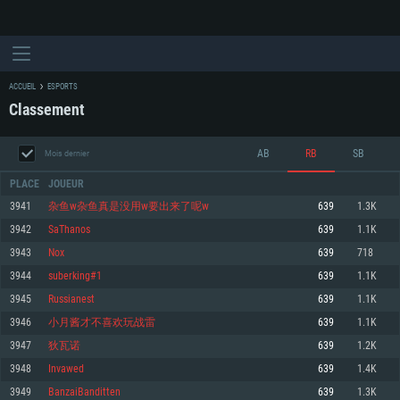
ACCUEIL
ESPORTS
Classement
AB
RB
SB
Mois dernier
PLACE
JOUEUR
3941
杂鱼w杂鱼真是没用w要出来了呢w
639
1.3K
3942
SaThanos
639
1.1K
CONFIGURATION SYSTÈME REQUISE
3943
Nох
639
718
3944
suberking#1
639
1.1K
Pour PC
Pour MAC
3945
Russianest
639
1.1K
Pour Linux
3946
小月酱才不喜欢玩战雷
639
1.1K
Minimum
Minimum
Minimum
3947
狄瓦诺
639
1.2K
OS: Windows 10 (64 bit)
OS: Mac OS Big Sur 11.0 ou plus récent
OS: Les configurations Linux 64 bits les plus modernes
3948
Invawed
639
1.4K
3949
BanzaiBanditten
639
1.3K
Processeur: Dual-Core 2.2 GHz
Processeur: Core i5, minimum 2.2GHz (Les processeurs Intel Xeon ne sont
Processeur: Dual-Core 2.4 GHz