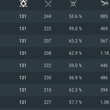
131
244
53.6 %
885
131
222
59.0 %
469
131
207
63.2 %
567
131
208
62.9 %
1.1K
131
222
59.0 %
446
131
230
56.9 %
486
RATION SYSTÈME
131
210
62.3 %
394
131
227
57.7 %
1.0K