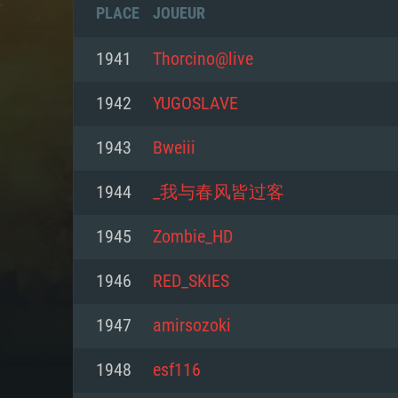
PLACE
JOUEUR
1941
Thorcino@live
1942
YUGOSLAVE
1943
Bweiii
1944
_我与春风皆过客
1945
Zombie_HD
1946
RED_SKIES
CONFIGU
1947
amirsozoki
1948
esf116