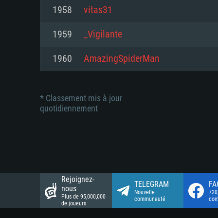
Connection: Connexion Internet 
Connection: Connexion Internet 
1958
vitas31
Connection: Connexion Internet 
Disque dur: 23.1 Go (client mini
Disque dur: 62,2 Go (client mini
1959
_Vigilante
Disque dur: 62,2 Go (client mini
1960
AmazingSpiderMan
* Classement mis à jour
quotidiennement
Rejoignez-
TELEGRAM
FA
nous
Nouvelle
720
Plus de 95,000,000
communauté
co
de joueurs