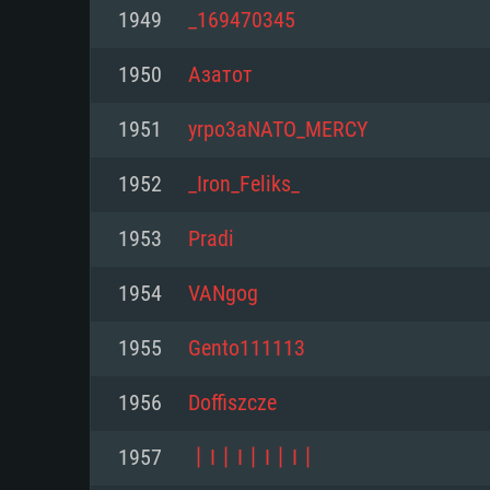
Pour PC
1949
_169470345
Minimum
Minimum
Minimum
1950
Азатот
1951
yrpo3aNATO_MERCY
OS: Windows 10 (64 bit)
OS: Mac OS Big Sur 11.0 ou plus
OS: Les configurations Linux 64 b
1952
_Iron_Feliks_
modernes
Processeur: Dual-Core 2.2 GHz
Processeur: Core i5, minimum 2
1953
Pradi
processeurs Intel Xeon ne sont 
Processeur: Dual-Core 2.4 GHz
Mémoire: 4 GB
1954
VANgog
Mémoire: 6 GB
Mémoire: 4 GB
Carte graphique supportant Dir
1955
Gento111113
Radeon 77XX / NVIDIA GeForce 
Carte graphique: Intel Iris Pro 5
Carte graphique: NVIDIA 660 ave
résolution minimale supportée pa
analogue AMD/Nvidia. La résolu
drivers (moins de 6 mois) / de
1956
Doffiszcze
720p
supportée par le jeu est de 720p
(La résolution minimale supporté
1957
丨I丨I丨I丨I丨
de 720p)