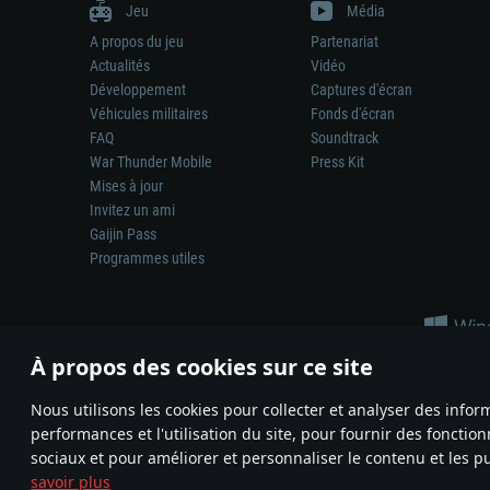
Jeu
Média
A propos du jeu
Partenariat
Actualités
Vidéo
Développement
Captures d'écran
Véhicules militaires
Fonds d'écran
FAQ
Soundtrack
War Thunder Mobile
Press Kit
Mises à jour
Invitez un ami
Gaijin Pass
Programmes utiles
À propos des cookies sur ce site
Nous utilisons les cookies pour collecter et analyser des infor
performances et l'utilisation du site, pour fournir des fonctio
La représentation d’une arme ou d’un véhicule réel dans ce jeu ne 
sociaux et pour améliorer et personnaliser le contenu et les pu
© 2011—2026 Gaijin Games Kft. All trademarks, logos and brand na
savoir plus
Termes et conditions
Conditions du service