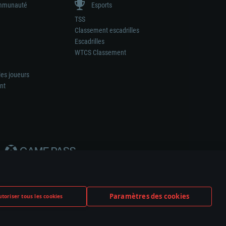
munauté
Esports
TSS
Classement escadrilles
Escadrilles
WTCS Classement
les joueurs
nt
Paramètres des cookies
toriser tous les cookies
ation de tout fabricant d’armes ou de véhicule.
ramètres relatifs aux cookies
Support client