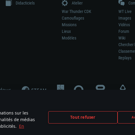
Didacticiels
Atelier
Com
War Thunder CDK
WT Live
Camouflages
Images
Missions
Vidéos
Lieux
Forum
Modèles
Wiki
Chercher 
Classeme
Replays
mations sur les
Tout refuser
Au
nnalités de médias
signifie pas la participation au développement du jeu, le sponsoring ou à l’approb
blicités.
En
mes are the property of their respective owners.
Politique de confidentialité
Pa