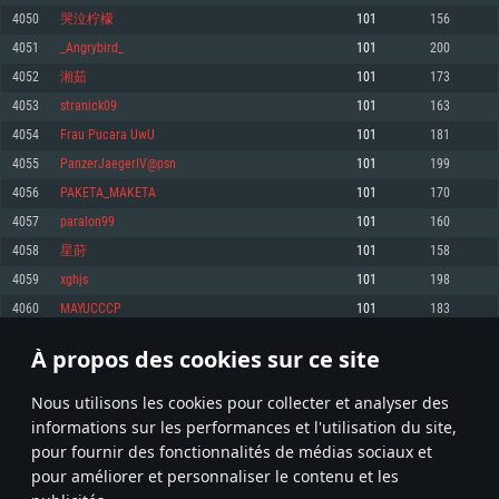
pas supportés)
4050
哭泣柠檬
101
156
Mémoire: 4 GB
Mémoire: 4 GB
Mémoire: 6 GB
4051
_Angrybird_
101
200
Carte graphique supportant DirectX 11: AMD Radeon 77XX / NVIDIA
Carte graphique: NVIDIA 660 avec les derniers drivers (moins de 6 mois) /
GeForce GTX 660. La résolution minimale supportée par le jeu est de 720p
Carte graphique: Intel Iris Pro 5200 (Mac), ou analogue AMD/Nvidia. La
de même pour AMD (La résolution minimale supportée par le jeu est de
4052
湘茹
101
173
résolution minimale supportée par le jeu est de 720p.
720p)
Connection: Connexion Internet à haut débit
4053
stranick09
101
163
Connection: Connexion Internet à haut débit
Connection: Connexion Internet à haut débit
Disque dur: 23.1 Go (client minimal)
4054
Frau Pucara UwU
101
181
Disque dur: 62,2 Go (client minimal)
Disque dur: 62,2 Go (client minimal)
4055
PanzerJaegerIV@psn
101
199
Recommandée
Recommandée
Recommandée
4056
PAKETA_MAKETA
101
170
OS: Windows 10/11 (64 bit)
OS: Mac OS Big Sur 11.0 ou plus récent
OS: Ubuntu 20.04 64bit
4057
paralon99
101
160
Processeur: Intel Core i5 ou Ryzen5 3600 et plus
4058
星莳
101
158
Processeur: Core i7 (Les processeurs Intel Xeon ne sont pas supportés)
Processeur: Intel Core i7
Mémoire: 16 GB et plus
4059
xghjs
101
198
Mémoire: 8 GB
Mémoire: 8 GB
Carte graphique supportant DirectX 11 ou plus et drivers: Nvidia GeForce
4060
MAYUCCCP
101
183
1060 et plus, Radeon RX 570 et plus.
Carte graphique: Radeon Vega II ou plus avec support de Metal
Carte graphique: NVIDIA 1060 avec les derniers drivers (moins de 6 mois) /
de même pour AMD (Radeon RX 570) avec les derniers drivers de moins de
Connection: Connexion Internet à haut débit
Connection: Connexion Internet à haut débit
6 mois et supportant Vulkan
À propos des cookies sur ce site
202
203
204
303
Disque dur: 75.9 Go (client complet)
Disque dur: 62,2 Go (client complet)
Connection: Connexion Internet à haut débit
Nous utilisons les cookies pour collecter et analyser des
Disque dur: 60,2 Go (client complet)
* Classement mis à jour quotidiennement
informations sur les performances et l'utilisation du site,
pour fournir des fonctionnalités de médias sociaux et
pour améliorer et personnaliser le contenu et les