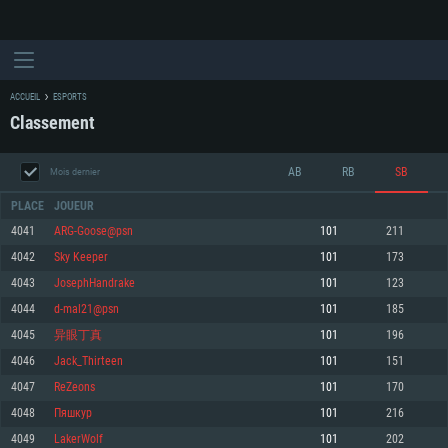
ACCUEIL
ESPORTS
Classement
AB
RB
SB
Mois dernier
PLACE
JOUEUR
4041
ARG-Goose@psn
101
211
4042
Sky Keeper
101
173
CONFIGURATION SYSTÈME REQUISE
4043
JosephHandrake
101
123
4044
d-mal21@psn
101
185
Pour PC
Pour MAC
4045
异眼丁真
101
196
Pour Linux
4046
Jack_Thirteen
101
151
Minimum
Minimum
Minimum
4047
ReZeons
101
170
OS: Windows 10 (64 bit)
OS: Mac OS Big Sur 11.0 ou plus récent
OS: Les configurations Linux 64 bits les plus modernes
4048
Пяшкур
101
216
4049
LakerWolf
101
202
Processeur: Dual-Core 2.2 GHz
Processeur: Core i5, minimum 2.2GHz (Les processeurs Intel Xeon ne sont
Processeur: Dual-Core 2.4 GHz