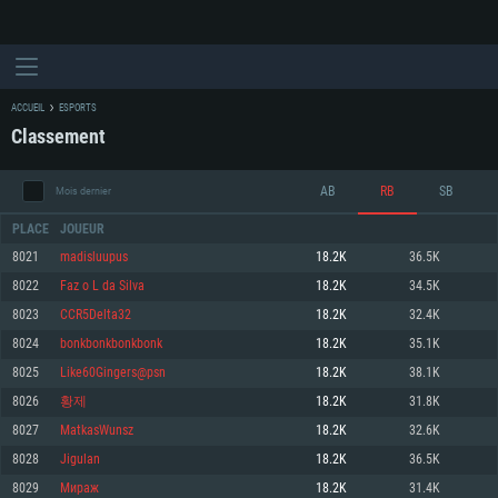
ACCUEIL
ESPORTS
Classement
AB
RB
SB
Mois dernier
PLACE
JOUEUR
8021
madisluupus
18.2K
36.5K
8022
Faz o L da Silva
18.2K
34.5K
CONFIGURATION SYSTÈME REQUISE
8023
CCR5Delta32
18.2K
32.4K
8024
bonkbonkbonkbonk
18.2K
35.1K
Pour PC
Pour MAC
8025
Like60Gingers@psn
18.2K
38.1K
Pour Linux
8026
황제
18.2K
31.8K
Minimum
Minimum
Minimum
8027
MatkasWunsz
18.2K
32.6K
OS: Windows 10 (64 bit)
OS: Mac OS Big Sur 11.0 ou plus récent
OS: Les configurations Linux 64 bits les plus modernes
8028
Jigulan
18.2K
36.5K
8029
Мираж
18.2K
31.4K
Processeur: Dual-Core 2.2 GHz
Processeur: Core i5, minimum 2.2GHz (Les processeurs Intel Xeon ne sont
Processeur: Dual-Core 2.4 GHz