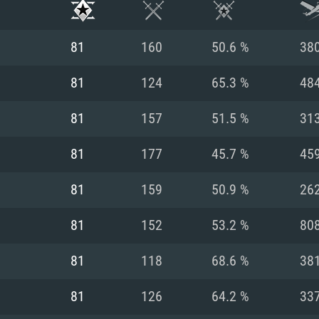
81
160
50.6 %
38
81
124
65.3 %
48
81
157
51.5 %
31
81
177
45.7 %
45
81
159
50.9 %
26
81
152
53.2 %
80
RATION SYSTÈME
81
118
68.6 %
38
81
126
64.2 %
33