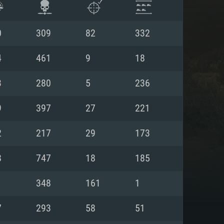
0
309
82
332
4
461
9
18
3
280
5
236
9
397
27
221
2
217
29
173
8
747
18
185
 REQUISE
1
348
161
1
7
293
58
51