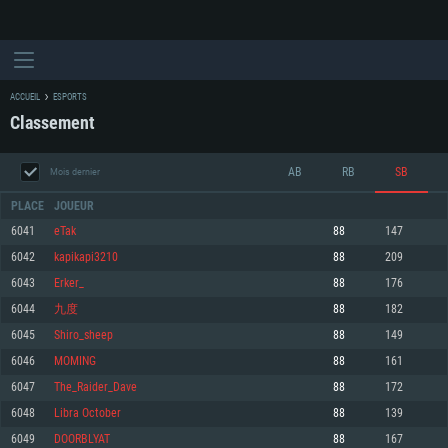
ACCUEIL
ESPORTS
Classement
AB
RB
SB
Mois dernier
PLACE
JOUEUR
6041
eTak
88
147
6042
kapikapi3210
88
209
CONFIGURATION SYSTÈME REQUISE
6043
Erker_
88
176
6044
九度
88
182
Pour PC
Pour MAC
6045
Shiro_sheep
88
149
Pour Linux
6046
MOMING
88
161
Minimum
Minimum
Minimum
6047
The_Raider_Dave
88
172
OS: Windows 10 (64 bit)
OS: Mac OS Big Sur 11.0 ou plus récent
OS: Les configurations Linux 64 bits les plus modernes
6048
Libra October
88
139
6049
DOORBLYAT
88
167
Processeur: Dual-Core 2.2 GHz
Processeur: Core i5, minimum 2.2GHz (Les processeurs Intel Xeon ne sont
Processeur: Dual-Core 2.4 GHz