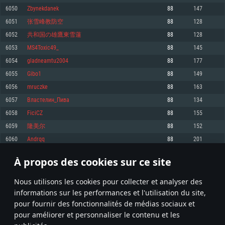
pas supportés)
6050
Zbynekdanek
88
147
Mémoire: 4 GB
Mémoire: 4 GB
Mémoire: 6 GB
6051
张雪峰教防空
88
128
Carte graphique supportant DirectX 11: AMD Radeon 77XX / NVIDIA
Carte graphique: NVIDIA 660 avec les derniers drivers (moins de 6 mois) /
GeForce GTX 660. La résolution minimale supportée par le jeu est de 720p
Carte graphique: Intel Iris Pro 5200 (Mac), ou analogue AMD/Nvidia. La
de même pour AMD (La résolution minimale supportée par le jeu est de
6052
共和国の雄鷹東雪蓮
88
128
résolution minimale supportée par le jeu est de 720p.
720p)
Connection: Connexion Internet à haut débit
6053
MS4Toxic49_
88
145
Connection: Connexion Internet à haut débit
Connection: Connexion Internet à haut débit
Disque dur: 23.1 Go (client minimal)
6054
gladneamtu2004
88
177
Disque dur: 62,2 Go (client minimal)
Disque dur: 62,2 Go (client minimal)
6055
Gibo1
88
149
Recommandée
Recommandée
Recommandée
6056
mruczke
88
163
OS: Windows 10/11 (64 bit)
OS: Mac OS Big Sur 11.0 ou plus récent
OS: Ubuntu 20.04 64bit
6057
Властелин_Пива
88
134
Processeur: Intel Core i5 ou Ryzen5 3600 et plus
6058
FiciCZ
88
155
Processeur: Core i7 (Les processeurs Intel Xeon ne sont pas supportés)
Processeur: Intel Core i7
Mémoire: 16 GB et plus
6059
隆美尔
88
152
Mémoire: 8 GB
Mémoire: 8 GB
Carte graphique supportant DirectX 11 ou plus et drivers: Nvidia GeForce
6060
Andrqq
88
201
1060 et plus, Radeon RX 570 et plus.
Carte graphique: Radeon Vega II ou plus avec support de Metal
Carte graphique: NVIDIA 1060 avec les derniers drivers (moins de 6 mois) /
de même pour AMD (Radeon RX 570) avec les derniers drivers de moins de
Connection: Connexion Internet à haut débit
Connection: Connexion Internet à haut débit
6 mois et supportant Vulkan
À propos des cookies sur ce site
302
303
304
403
Disque dur: 75.9 Go (client complet)
Disque dur: 62,2 Go (client complet)
Connection: Connexion Internet à haut débit
Nous utilisons les cookies pour collecter et analyser des
Disque dur: 60,2 Go (client complet)
* Classement mis à jour quotidiennement
informations sur les performances et l'utilisation du site,
pour fournir des fonctionnalités de médias sociaux et
pour améliorer et personnaliser le contenu et les