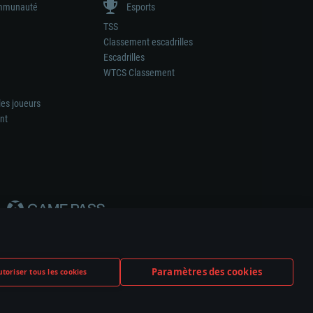
munauté
Esports
TSS
Classement escadrilles
Escadrilles
WTCS Classement
les joueurs
nt
Paramètres des cookies
toriser tous les cookies
ation de tout fabricant d’armes ou de véhicule.
ramètres relatifs aux cookies
Support client