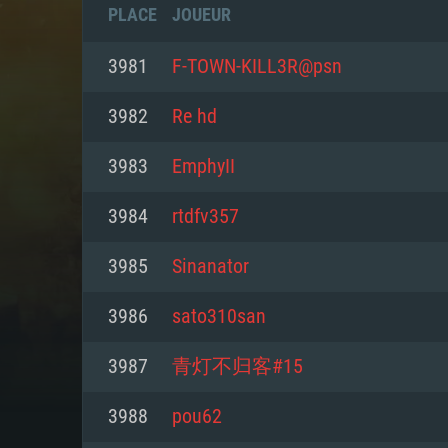
PLACE
JOUEUR
3981
F-TOWN-KILL3R@psn
3982
Re hd
3983
EmphyII
3984
rtdfv357
3985
Sinanator
3986
sato310san
CONFIGU
3987
青灯不归客#15
3988
pou62