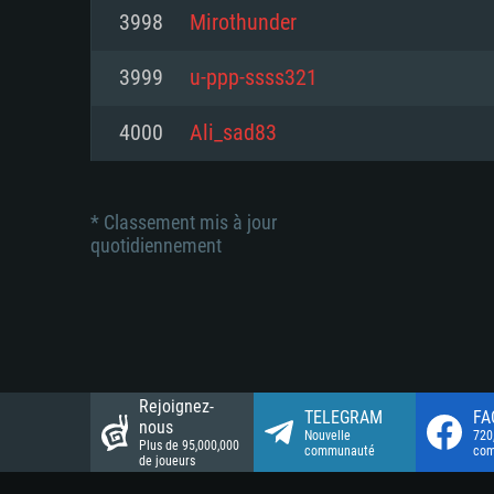
Connection: Connexion Internet 
Connection: Connexion Internet 
3998
Mirothunder
Connection: Connexion Internet 
Disque dur: 23.1 Go (client mini
Disque dur: 62,2 Go (client mini
3999
u-ppp-ssss321
Disque dur: 62,2 Go (client mini
4000
Ali_sad83
* Classement mis à jour
quotidiennement
Rejoignez-
TELEGRAM
FA
nous
Nouvelle
720
Plus de 95,000,000
communauté
co
de joueurs