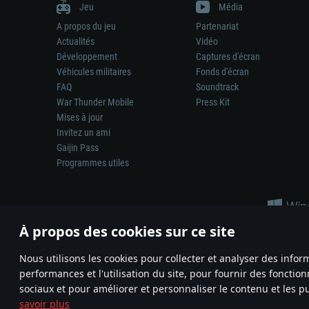
Jeu
Média
A propos du jeu
Partenariat
Actualités
Vidéo
Développement
Captures d'écran
Véhicules militaires
Fonds d'écran
FAQ
Soundtrack
War Thunder Mobile
Press Kit
Mises à jour
Invitez un ami
Gaijin Pass
Programmes utiles
À propos des cookies sur ce site
Nous utilisons les cookies pour collecter et analyser des infor
performances et l'utilisation du site, pour fournir des fonctio
La représentation d’une arme ou d’un véhicule réel dans ce jeu ne 
sociaux et pour améliorer et personnaliser le contenu et les pu
© 2011—2026 Gaijin Games Kft. All trademarks, logos and brand na
savoir plus
Termes et conditions
Conditions du service