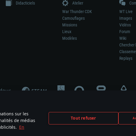
Didacticiels
Atelier
Com
War Thunder CDK
WT Live
Camouflages
Images
Missions
Vidéos
Lieux
Forum
Modèles
Wiki
Chercher 
Classeme
Replays
mations sur les
Tout refuser
Au
nnalités de médias
signifie pas la participation au développement du jeu, le sponsoring ou à l’approb
blicités.
En
mes are the property of their respective owners.
Politique de confidentialité
Pa