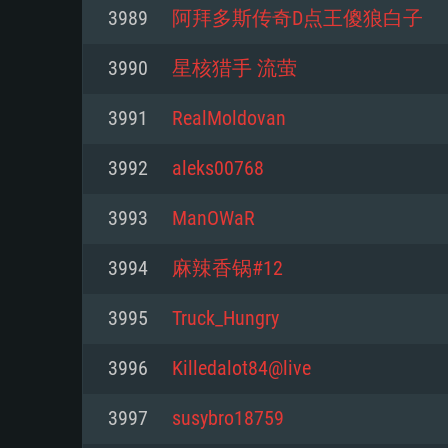
Pour PC
3989
阿拜多斯传奇D点王傻狼白子
Minimum
Minimum
Minimum
3990
星核猎手 流萤
3991
RealMoldovan
OS: Windows 10 (64 bit)
OS: Mac OS Big Sur 11.0 ou plus
OS: Les configurations Linux 64 b
3992
aleks00768
modernes
Processeur: Dual-Core 2.2 GHz
Processeur: Core i5, minimum 2
3993
ManOWaR
processeurs Intel Xeon ne sont 
Processeur: Dual-Core 2.4 GHz
Mémoire: 4 GB
3994
麻辣香锅#12
Mémoire: 6 GB
Mémoire: 4 GB
Carte graphique supportant Dir
3995
Truck_Hungry
Radeon 77XX / NVIDIA GeForce 
Carte graphique: Intel Iris Pro 5
Carte graphique: NVIDIA 660 ave
résolution minimale supportée pa
analogue AMD/Nvidia. La résolu
drivers (moins de 6 mois) / de
3996
Killedalot84@live
720p
supportée par le jeu est de 720p
(La résolution minimale supporté
3997
susybro18759
de 720p)