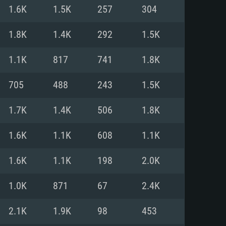
Pour Linux
1.6K
1.5K
257
304
e
e
e
1.8K
1.4K
292
1.5K
1.1K
817
741
1.8K
 (64 bit)
r 11.0 ou plus récent
64bit
705
488
243
1.5K
Core i5 ou Ryzen5 3600 et plus
i7 (Les processeurs Intel Xeon
Core i7
1.7K
1.4K
506
1.8K
rtés)
 plus
1.6K
1.1K
608
1.1K
upportant DirectX 11 ou plus et
NVIDIA 1060 avec les derniers
1.6K
1.1K
198
2.0K
eForce 1060 et plus, Radeon RX
Radeon Vega II ou plus avec
e 6 mois) / de même pour AMD
vec les derniers drivers de
1.0K
871
67
2.4K
t supportant Vulkan
xion Internet à haut débit
xion Internet à haut débit
2.1K
1.9K
98
453