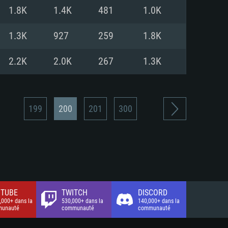
xion Internet à haut débit
o (client complet)
o (client complet)
1.8K
1.4K
481
1.0K
o (client complet)
1.3K
927
259
1.8K
2.2K
2.0K
267
1.3K
199
200
201
300
TUBE
TWITCH
DISCORD
,000+ dans la
530,000+ dans la
140,000+ dans la
unauté
communauté
communauté