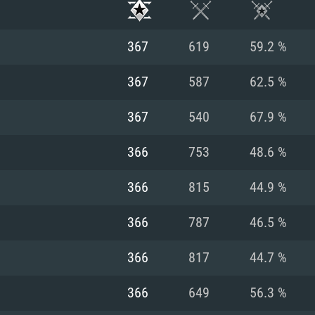
367
619
59.2 %
367
587
62.5 %
367
540
67.9 %
366
753
48.6 %
366
815
44.9 %
366
787
46.5 %
RATION SYSTÈME
366
817
44.7 %
366
649
56.3 %