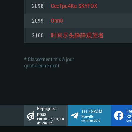
Connection: Connexion Internet 
Connection: Connexion Internet 
2098
CecTpu4Ka SKYFOX
Connection: Connexion Internet 
Disque dur: 23.1 Go (client mini
Disque dur: 62,2 Go (client mini
2099
Onn0
Disque dur: 62,2 Go (client mini
2100
时间尽头静静观望者
* Classement mis à jour
quotidiennement
Rejoignez-
TELEGRAM
FA
nous
Nouvelle
720
Plus de 95,000,000
communauté
co
de joueurs