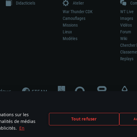
Didacticiels
Atelier
Com
War Thunder CDK
WT Live
Camouflages
Images
Missions
Vidéos
Lieux
Forum
Modèles
Wiki
Chercher 
Classeme
Replays
mations sur les
Tout refuser
Au
nnalités de médias
signifie pas la participation au développement du jeu, le sponsoring ou à l’approb
blicités.
En
mes are the property of their respective owners.
Politique de confidentialité
Pa