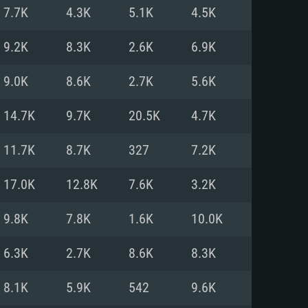
Pour Linux
7.7K
4.3K
5.1K
4.5K
e
e
e
9.2K
8.3K
2.6K
6.9K
9.0K
8.6K
2.7K
5.6K
 (64 bit)
r 11.0 ou plus récent
64bit
14.7K
9.7K
20.5K
4.7K
Core i5 ou Ryzen5 3600 et plus
i7 (Les processeurs Intel Xeon
Core i7
11.7K
8.7K
327
7.2K
rtés)
 plus
17.0K
12.8K
7.6K
3.2K
upportant DirectX 11 ou plus et
NVIDIA 1060 avec les derniers
9.8K
7.8K
1.6K
10.0K
eForce 1060 et plus, Radeon RX
Radeon Vega II ou plus avec
e 6 mois) / de même pour AMD
vec les derniers drivers de
6.3K
2.7K
8.6K
8.3K
t supportant Vulkan
xion Internet à haut débit
xion Internet à haut débit
8.1K
5.9K
542
9.6K