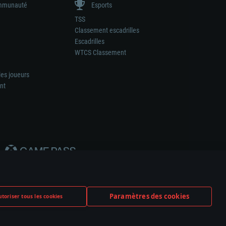
munauté
Esports
TSS
Classement escadrilles
Escadrilles
WTCS Classement
les joueurs
nt
Paramètres des cookies
toriser tous les cookies
ation de tout fabricant d’armes ou de véhicule.
ramètres relatifs aux cookies
Support client