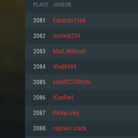
PLACE
JOUEUR
2081
Eduardo1968
2082
oxotnik239
2083
Mad_Mikhael
2084
Vlad8484
2085
xXxVECTORxXx
2086
lCuellarl
CONFIGU
2087
PinkyLinky
2088
captain crack