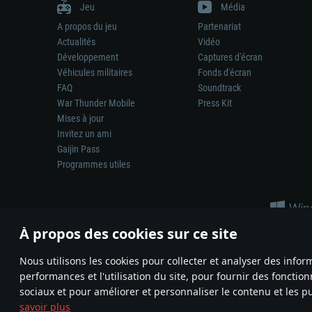
Jeu
Média
A propos du jeu
Partenariat
Actualités
Vidéo
Développement
Captures d'écran
Véhicules militaires
Fonds d'écran
FAQ
Soundtrack
War Thunder Mobile
Press Kit
Mises à jour
Invitez un ami
Gaijin Pass
Programmes utiles
À propos des cookies sur ce site
Nous utilisons les cookies pour collecter et analyser des infor
performances et l'utilisation du site, pour fournir des fonctio
La représentation d’une arme ou d’un véhicule réel dans ce jeu ne 
sociaux et pour améliorer et personnaliser le contenu et les pu
© 2011—2026 Gaijin Games Kft. All trademarks, logos and brand na
savoir plus
Termes et conditions
Conditions du service