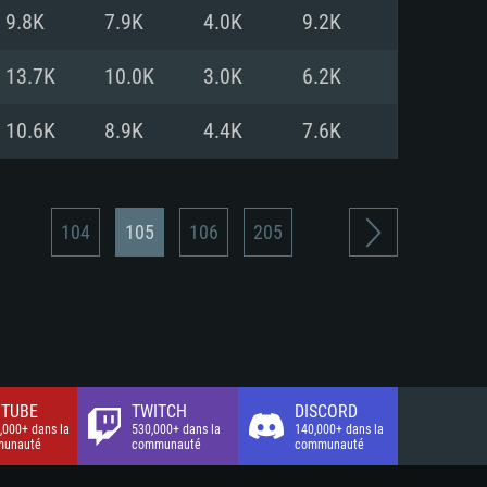
xion Internet à haut débit
o (client complet)
o (client complet)
9.8K
7.9K
4.0K
9.2K
o (client complet)
13.7K
10.0K
3.0K
6.2K
10.6K
8.9K
4.4K
7.6K
104
105
106
205
TUBE
TWITCH
DISCORD
,000+ dans la
530,000+ dans la
140,000+ dans la
unauté
communauté
communauté