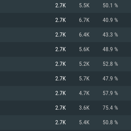
Pour MAC
2.7K
5.5K
50.1 %
Recommandé
Recommandé
Recommandé
R
2.7K
6.7K
40.9 %
2.7K
6.4K
43.3 %
 récent
its les plus
OS: Windows 10/11
OS: Mac OS Big Su
OS: Ubuntu 20.04 
2.7K
5.6K
48.9 %
.2GHz (Les
Processeur: Intel 
Processeur: Core 
Processeur: Intel 
2.7K
5.2K
52.8 %
pas supportés)
ne sont pas suppo
Mémoire: 16 GB et
Mémoire: 8 GB
2.7K
5.7K
47.9 %
Mémoire: 8 GB
ectX 11: AMD
Carte graphique s
Carte graphique: 
2.7K
4.7K
57.9 %
GTX 660. La
200 (Mac), ou
c les derniers
drivers: Nvidia G
Carte graphique: 
drivers (moins d
r le jeu est de
tion minimale
 même pour AMD
570 et plus.
support de Metal
(Radeon RX 570) a
2.7K
3.6K
75.4 %
.
e par le jeu est
moins de 6 mois e
Connection: Conne
Connection: Conne
2.7K
5.4K
50.8 %