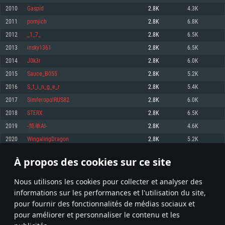
pas supportés)
2010
Gaspid
2.8K
4.3K
Mémoire: 4 GB
Mémoire: 4 GB
Mémoire: 6 GB
2011
pomjich
2.8K
6.8K
Carte graphique supportant DirectX 11: AMD Radeon 77XX / NVIDIA
Carte graphique: NVIDIA 660 avec les derniers drivers (moins de 6 mois) /
GeForce GTX 660. La résolution minimale supportée par le jeu est de 720p
Carte graphique: Intel Iris Pro 5200 (Mac), ou analogue AMD/Nvidia. La
de même pour AMD (La résolution minimale supportée par le jeu est de
2012
_1_7_
2.8K
6.5K
résolution minimale supportée par le jeu est de 720p.
720p)
Connection: Connexion Internet à haut débit
2013
insky1361
2.8K
6.5K
Connection: Connexion Internet à haut débit
Connection: Connexion Internet à haut débit
Disque dur: 23.1 Go (client minimal)
2014
J0k3r
2.8K
6.0K
Disque dur: 62,2 Go (client minimal)
Disque dur: 62,2 Go (client minimal)
2015
Sauce_B055
2.8K
5.2K
Recommandée
Recommandée
Recommandée
2016
S_t_i_n_g_e_r
2.8K
5.4K
OS: Windows 10/11 (64 bit)
OS: Mac OS Big Sur 11.0 ou plus récent
OS: Ubuntu 20.04 64bit
2017
SimferopolRUS82
2.8K
6.0K
Processeur: Intel Core i5 ou Ryzen5 3600 et plus
2018
STERX
2.8K
6.5K
Processeur: Core i7 (Les processeurs Intel Xeon ne sont pas supportés)
Processeur: Intel Core i7
Mémoire: 16 GB et plus
2019
-简单AI-
2.8K
4.6K
Mémoire: 8 GB
Mémoire: 8 GB
Carte graphique supportant DirectX 11 ou plus et drivers: Nvidia GeForce
2020
WingalingDragon
2.8K
5.2K
1060 et plus, Radeon RX 570 et plus.
Carte graphique: Radeon Vega II ou plus avec support de Metal
Carte graphique: NVIDIA 1060 avec les derniers drivers (moins de 6 mois) /
de même pour AMD (Radeon RX 570) avec les derniers drivers de moins de
Connection: Connexion Internet à haut débit
Connection: Connexion Internet à haut débit
6 mois et supportant Vulkan
À propos des cookies sur ce site
100
101
102
201
Disque dur: 75.9 Go (client complet)
Disque dur: 62,2 Go (client complet)
Connection: Connexion Internet à haut débit
Nous utilisons les cookies pour collecter et analyser des
Disque dur: 60,2 Go (client complet)
* Classement mis à jour quotidiennement
informations sur les performances et l'utilisation du site,
pour fournir des fonctionnalités de médias sociaux et
pour améliorer et personnaliser le contenu et les