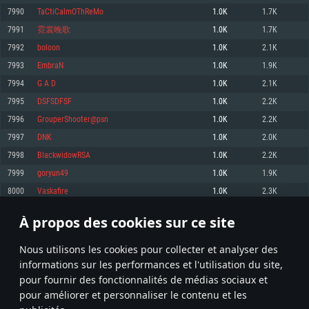
pas supportés)
7990
TaCtiCalmOThReMo
1.0K
1.7K
Mémoire: 4 GB
Mémoire: 4 GB
Mémoire: 6 GB
7991
霓裳晚歌
1.0K
1.7K
Carte graphique supportant DirectX 11: AMD Radeon 77XX / NVIDIA
Carte graphique: NVIDIA 660 avec les derniers drivers (moins de 6 mois) /
GeForce GTX 660. La résolution minimale supportée par le jeu est de 720p
Carte graphique: Intel Iris Pro 5200 (Mac), ou analogue AMD/Nvidia. La
de même pour AMD (La résolution minimale supportée par le jeu est de
7992
boloon
1.0K
2.1K
résolution minimale supportée par le jeu est de 720p.
720p)
Connection: Connexion Internet à haut débit
7993
EmbraN
1.0K
1.9K
Connection: Connexion Internet à haut débit
Connection: Connexion Internet à haut débit
Disque dur: 23.1 Go (client minimal)
7994
G A D
1.0K
2.1K
Disque dur: 62,2 Go (client minimal)
Disque dur: 62,2 Go (client minimal)
7995
DSFSDFSF
1.0K
2.2K
Recommandée
Recommandée
Recommandée
7996
GrouperShooter@psn
1.0K
2.2K
OS: Windows 10/11 (64 bit)
OS: Mac OS Big Sur 11.0 ou plus récent
OS: Ubuntu 20.04 64bit
7997
DNK
1.0K
2.0K
Processeur: Intel Core i5 ou Ryzen5 3600 et plus
7998
BlackwidowRSA
1.0K
2.2K
Processeur: Core i7 (Les processeurs Intel Xeon ne sont pas supportés)
Processeur: Intel Core i7
Mémoire: 16 GB et plus
7999
goryun49
1.0K
1.9K
Mémoire: 8 GB
Mémoire: 8 GB
Carte graphique supportant DirectX 11 ou plus et drivers: Nvidia GeForce
8000
Vaskafire
1.0K
2.3K
1060 et plus, Radeon RX 570 et plus.
Carte graphique: Radeon Vega II ou plus avec support de Metal
Carte graphique: NVIDIA 1060 avec les derniers drivers (moins de 6 mois) /
de même pour AMD (Radeon RX 570) avec les derniers drivers de moins de
Connection: Connexion Internet à haut débit
Connection: Connexion Internet à haut débit
6 mois et supportant Vulkan
À propos des cookies sur ce site
399
400
401
500
Disque dur: 75.9 Go (client complet)
Disque dur: 62,2 Go (client complet)
Connection: Connexion Internet à haut débit
Nous utilisons les cookies pour collecter et analyser des
Disque dur: 60,2 Go (client complet)
* Classement mis à jour quotidiennement
informations sur les performances et l'utilisation du site,
pour fournir des fonctionnalités de médias sociaux et
pour améliorer et personnaliser le contenu et les