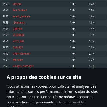
pas supportés)
7950
visCera
1.0K
2.4K
Mémoire: 4 GB
Mémoire: 4 GB
Mémoire: 6 GB
7951
Ted_Striker1
1.0K
2.0K
Carte graphique supportant DirectX 11: AMD Radeon 77XX / NVIDIA
Carte graphique: NVIDIA 660 avec les derniers drivers (moins de 6 mois) /
GeForce GTX 660. La résolution minimale supportée par le jeu est de 720p
Carte graphique: Intel Iris Pro 5200 (Mac), ou analogue AMD/Nvidia. La
de même pour AMD (La résolution minimale supportée par le jeu est de
7952
sumik_bohema
1.0K
1.8K
résolution minimale supportée par le jeu est de 720p.
720p)
Connection: Connexion Internet à haut débit
7953
_Diplomat_
1.0K
1.8K
Connection: Connexion Internet à haut débit
Connection: Connexion Internet à haut débit
Disque dur: 23.1 Go (client minimal)
7954
CaSPeR_
1.0K
1.9K
Disque dur: 62,2 Go (client minimal)
Disque dur: 62,2 Go (client minimal)
7955
霓裳晚歌
1.0K
1.7K
Recommandée
Recommandée
Recommandée
7956
VITOLINO
1.0K
2.7K
OS: Windows 10/11 (64 bit)
OS: Mac OS Big Sur 11.0 ou plus récent
OS: Ubuntu 20.04 64bit
7957
DeZy122
1.0K
2.5K
Processeur: Intel Core i5 ou Ryzen5 3600 et plus
7958
GhettoSamurai
1.0K
2.1K
Processeur: Core i7 (Les processeurs Intel Xeon ne sont pas supportés)
Processeur: Intel Core i7
Mémoire: 16 GB et plus
7959
Marseile
1.0K
2.2K
Mémoire: 8 GB
Mémoire: 8 GB
Carte graphique supportant DirectX 11 ou plus et drivers: Nvidia GeForce
7960
Yolopro_noscop3r
1.0K
2.1K
1060 et plus, Radeon RX 570 et plus.
Carte graphique: Radeon Vega II ou plus avec support de Metal
Carte graphique: NVIDIA 1060 avec les derniers drivers (moins de 6 mois) /
de même pour AMD (Radeon RX 570) avec les derniers drivers de moins de
Connection: Connexion Internet à haut débit
Connection: Connexion Internet à haut débit
6 mois et supportant Vulkan
À propos des cookies sur ce site
397
398
399
498
Disque dur: 75.9 Go (client complet)
Disque dur: 62,2 Go (client complet)
Connection: Connexion Internet à haut débit
Nous utilisons les cookies pour collecter et analyser des
Disque dur: 60,2 Go (client complet)
* Classement mis à jour quotidiennement
informations sur les performances et l'utilisation du site,
pour fournir des fonctionnalités de médias sociaux et
pour améliorer et personnaliser le contenu et les