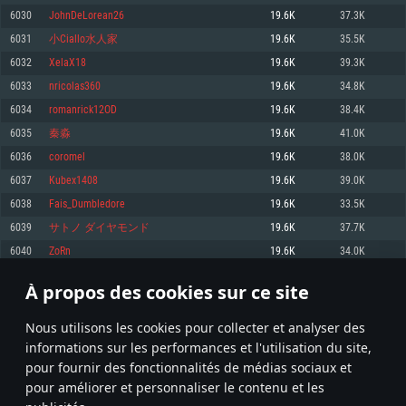
pas supportés)
6030
JohnDeLorean26
19.6K
37.3K
Mémoire: 4 GB
Mémoire: 4 GB
Mémoire: 6 GB
6031
小Ciallo水人家
19.6K
35.5K
Carte graphique supportant DirectX 11: AMD Radeon 77XX / NVIDIA
Carte graphique: NVIDIA 660 avec les derniers drivers (moins de 6 mois) /
GeForce GTX 660. La résolution minimale supportée par le jeu est de 720p
Carte graphique: Intel Iris Pro 5200 (Mac), ou analogue AMD/Nvidia. La
de même pour AMD (La résolution minimale supportée par le jeu est de
6032
XelaX18
19.6K
39.3K
résolution minimale supportée par le jeu est de 720p.
720p)
Connection: Connexion Internet à haut débit
6033
nricolas360
19.6K
34.8K
Connection: Connexion Internet à haut débit
Connection: Connexion Internet à haut débit
Disque dur: 23.1 Go (client minimal)
6034
romanrick12OD
19.6K
38.4K
Disque dur: 62,2 Go (client minimal)
Disque dur: 62,2 Go (client minimal)
6035
秦淼
19.6K
41.0K
Recommandée
Recommandée
Recommandée
6036
coromel
19.6K
38.0K
OS: Windows 10/11 (64 bit)
OS: Mac OS Big Sur 11.0 ou plus récent
OS: Ubuntu 20.04 64bit
6037
Kubex1408
19.6K
39.0K
Processeur: Intel Core i5 ou Ryzen5 3600 et plus
6038
Fais_Dumbledore
19.6K
33.5K
Processeur: Core i7 (Les processeurs Intel Xeon ne sont pas supportés)
Processeur: Intel Core i7
Mémoire: 16 GB et plus
6039
サトノ ダイヤモンド
19.6K
37.7K
Mémoire: 8 GB
Mémoire: 8 GB
Carte graphique supportant DirectX 11 ou plus et drivers: Nvidia GeForce
6040
ZoRn
19.6K
34.0K
1060 et plus, Radeon RX 570 et plus.
Carte graphique: Radeon Vega II ou plus avec support de Metal
Carte graphique: NVIDIA 1060 avec les derniers drivers (moins de 6 mois) /
de même pour AMD (Radeon RX 570) avec les derniers drivers de moins de
Connection: Connexion Internet à haut débit
Connection: Connexion Internet à haut débit
6 mois et supportant Vulkan
À propos des cookies sur ce site
301
302
303
402
Disque dur: 75.9 Go (client complet)
Disque dur: 62,2 Go (client complet)
Connection: Connexion Internet à haut débit
Nous utilisons les cookies pour collecter et analyser des
Disque dur: 60,2 Go (client complet)
* Classement mis à jour quotidiennement
informations sur les performances et l'utilisation du site,
pour fournir des fonctionnalités de médias sociaux et
pour améliorer et personnaliser le contenu et les