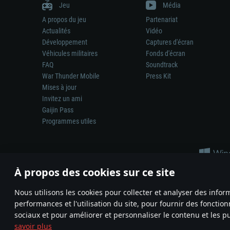
Jeu
Média
A propos du jeu
Partenariat
Actualités
Vidéo
Développement
Captures d'écran
Véhicules militaires
Fonds d'écran
FAQ
Soundtrack
War Thunder Mobile
Press Kit
Mises à jour
Invitez un ami
Gaijin Pass
Programmes utiles
À propos des cookies sur ce site
Nous utilisons les cookies pour collecter et analyser des infor
performances et l'utilisation du site, pour fournir des fonctio
La représentation d’une arme ou d’un véhicule réel dans ce jeu ne 
sociaux et pour améliorer et personnaliser le contenu et les pu
© 2011—2026 Gaijin Games Kft. All trademarks, logos and brand na
savoir plus
Termes et conditions
Conditions du service