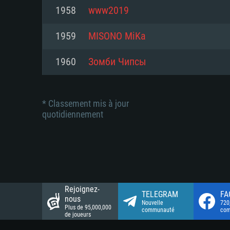
Connection: Connexion Internet 
Connection: Connexion Internet 
1958
www2019
Connection: Connexion Internet 
Disque dur: 23.1 Go (client mini
Disque dur: 62,2 Go (client mini
1959
MISONO MiKa
Disque dur: 62,2 Go (client mini
1960
Зомби Чипсы
* Classement mis à jour
quotidiennement
Rejoignez-
TELEGRAM
FA
nous
Nouvelle
720
Plus de 95,000,000
communauté
co
de joueurs