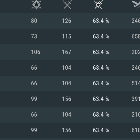
80
126
63.4 %
24
73
115
63.4 %
65
106
167
63.4 %
20
66
104
63.4 %
24
66
104
63.4 %
51
99
156
63.4 %
39
RATION SYSTÈME
66
104
63.4 %
21
99
156
63.4 %
61