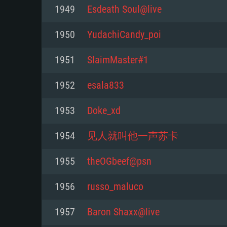
Pour PC
1949
Esdeath Soul@live
Minimum
Minimum
Minimum
1950
YudachiCandy_poi
1951
SlaimMaster#1
OS: Windows 10 (64 bit)
OS: Mac OS Big Sur 11.0 ou plus
OS: Les configurations Linux 64 b
1952
esala833
modernes
Processeur: Dual-Core 2.2 GHz
Processeur: Core i5, minimum 2
1953
Doke_xd
processeurs Intel Xeon ne sont 
Processeur: Dual-Core 2.4 GHz
Mémoire: 4 GB
1954
见人就叫他一声苏卡
Mémoire: 6 GB
Mémoire: 4 GB
Carte graphique supportant Dir
1955
theOGbeef@psn
Radeon 77XX / NVIDIA GeForce 
Carte graphique: Intel Iris Pro 5
Carte graphique: NVIDIA 660 ave
résolution minimale supportée pa
analogue AMD/Nvidia. La résolu
drivers (moins de 6 mois) / de
1956
russo_maluco
720p
supportée par le jeu est de 720p
(La résolution minimale supporté
1957
Baron Shaxx@live
de 720p)