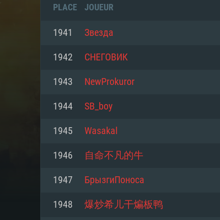
PLACE
JOUEUR
1941
Звезда
1942
СНЕГОВИК
1943
NewProkuror
1944
SB_boy
1945
Wasakal
1946
自命不凡的牛
CONFIGU
1947
БрызгиПоноса
1948
爆炒希儿干煸板鸭