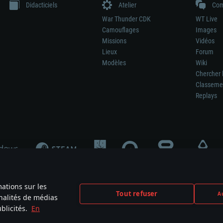
Didacticiels
Atelier
Com
War Thunder CDK
WT Live
Camouflages
Images
Missions
Vidéos
Lieux
Forum
Modèles
Wiki
Chercher 
Classeme
Replays
mations sur les
Tout refuser
Au
nnalités de médias
signifie pas la participation au développement du jeu, le sponsoring ou à l’approb
blicités.
En
mes are the property of their respective owners.
Politique de confidentialité
Pa