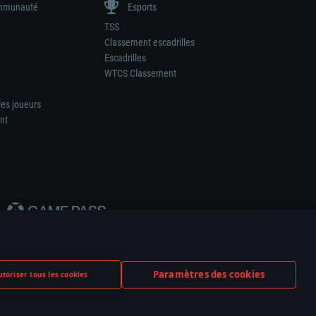
munauté
Esports
TSS
Classement escadrilles
Escadrilles
WTCS Classement
les joueurs
nt
Paramètres des cookies
toriser tous les cookies
ation de tout fabricant d’armes ou de véhicule.
ramètres relatifs aux cookies
Support client