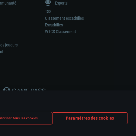
munauté
Esports
TSS
Classement escadrilles
Escadrilles
WTCS Classement
les joueurs
nt
Paramètres des cookies
toriser tous les cookies
ation de tout fabricant d’armes ou de véhicule.
ramètres relatifs aux cookies
Support client