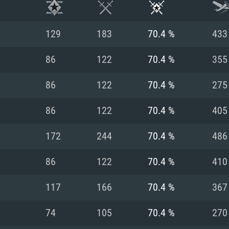
129
183
70.4 %
433
86
122
70.4 %
355
86
122
70.4 %
275
86
122
70.4 %
405
172
244
70.4 %
486
86
122
70.4 %
410
RATION SYSTÈME
117
166
70.4 %
367
74
105
70.4 %
270