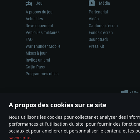
Jeu
Média
A propos du jeu
Partenariat
Actualités
Vidéo
Développement
Captures d'écran
Véhicules militaires
Fonds d'écran
FAQ
Soundtrack
War Thunder Mobile
Press Kit
Mises à jour
Invitez un ami
Gaijin Pass
Programmes utiles
À propos des cookies sur ce site
Nous utilisons les cookies pour collecter et analyser des infor
performances et l'utilisation du site, pour fournir des fonctio
La représentation d’une arme ou d’un véhicule réel dans ce jeu ne 
sociaux et pour améliorer et personnaliser le contenu et les pu
© 2011—2026 Gaijin Games Kft. All trademarks, logos and brand na
savoir plus
Termes et conditions
Conditions du service