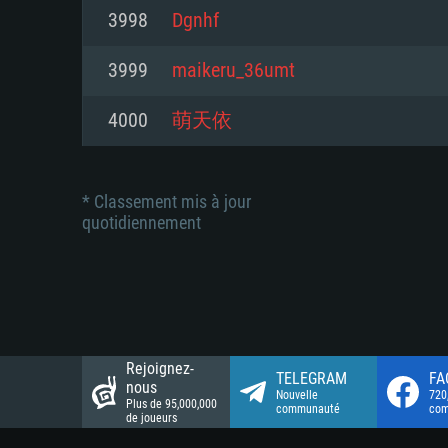
Connection: Connexion Internet 
Connection: Connexion Internet 
3998
Dgnhf
Connection: Connexion Internet 
Disque dur: 23.1 Go (client mini
Disque dur: 62,2 Go (client mini
3999
maikeru_36umt
Disque dur: 62,2 Go (client mini
4000
萌天依
* Classement mis à jour
quotidiennement
Rejoignez-
TELEGRAM
FA
nous
Nouvelle
720
Plus de 95,000,000
communauté
co
de joueurs