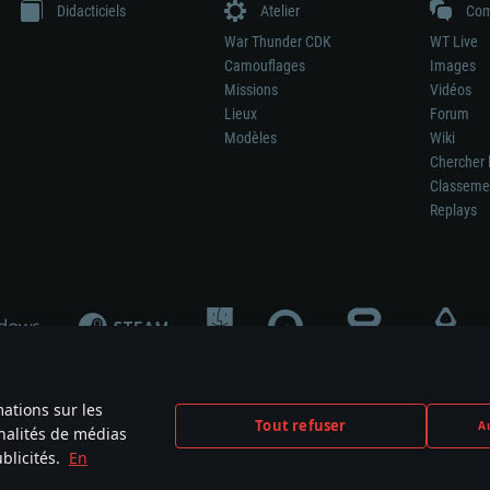
Didacticiels
Atelier
Com
War Thunder CDK
WT Live
Camouflages
Images
Missions
Vidéos
Lieux
Forum
Modèles
Wiki
Chercher 
Classeme
Replays
mations sur les
Tout refuser
Au
nnalités de médias
signifie pas la participation au développement du jeu, le sponsoring ou à l’approb
blicités.
En
mes are the property of their respective owners.
Politique de confidentialité
Pa