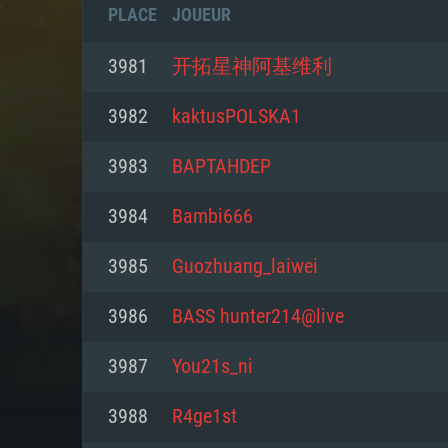
PLACE
JOUEUR
3981
开拓星神阿基维利
3982
kaktusPOLSKA1
3983
BAPTAHDEP
3984
Bambi666
3985
Guozhuang_laiwei
3986
BASS hunter214@live
CONFIGU
3987
You21s_ni
3988
R4ge1st