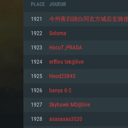
PLACE
JOUEUR
1921
今州夜归踏白同玄方城后玄骑
1922
Soloma
1923
HocuT_PRADA
1924
erffins tek@live
1925
Hood23845
1926
banya б-2
CONFIGU
1927
Skyhawk MD@live
1928
asasasas3520