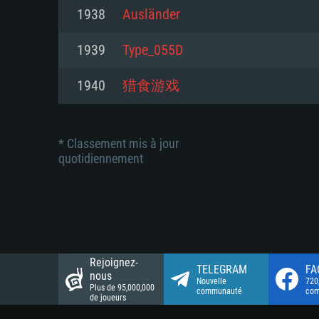
Connection: Connexion Internet 
Connection: Connexion Internet 
1938
Ausländer
Connection: Connexion Internet 
Disque dur: 23.1 Go (client mini
Disque dur: 62,2 Go (client mini
1939
Type_055D
Disque dur: 62,2 Go (client mini
1940
猎食游戏
* Classement mis à jour
quotidiennement
Rejoignez-
TELEGRAM
FA
nous
Nouvelle
720
Plus de 95,000,000
communauté
co
de joueurs