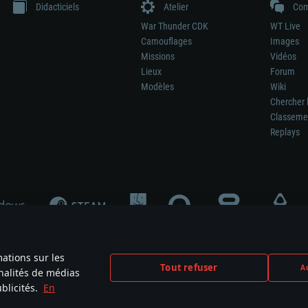
Didacticiels
Atelier
Com
War Thunder CDK
WT Live
Camouflages
Images
Missions
Vidéos
Lieux
Forum
Modèles
Wiki
Chercher 
Classeme
Replays
mations sur les
Tout refuser
Au
nnalités de médias
signifie pas la participation au développement du jeu, le sponsoring ou à l’approb
blicités.
En
mes are the property of their respective owners.
Politique de confidentialité
Pa