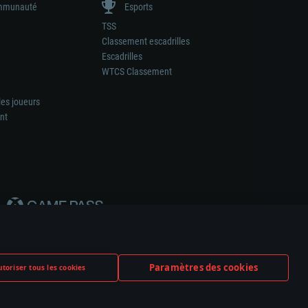
munauté
Esports
TSS
Classement escadrilles
Escadrilles
WTCS Classement
les joueurs
nt
Paramètres des cookies
toriser tous les cookies
ation de tout fabricant d’armes ou de véhicule.
ramètres relatifs aux cookies
Support client