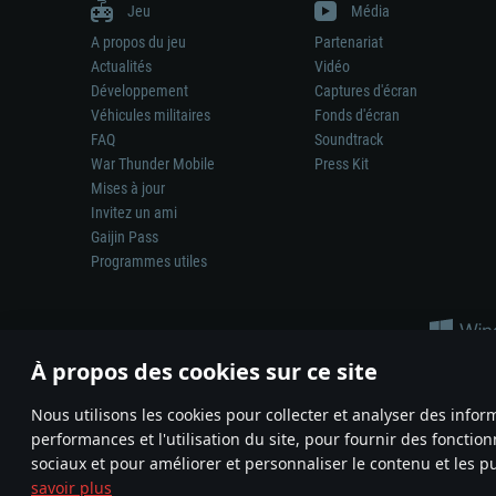
Jeu
Média
A propos du jeu
Partenariat
Actualités
Vidéo
Développement
Captures d'écran
Véhicules militaires
Fonds d'écran
FAQ
Soundtrack
War Thunder Mobile
Press Kit
Mises à jour
Invitez un ami
Gaijin Pass
Programmes utiles
À propos des cookies sur ce site
Nous utilisons les cookies pour collecter et analyser des infor
performances et l'utilisation du site, pour fournir des fonctio
La représentation d’une arme ou d’un véhicule réel dans ce jeu ne 
sociaux et pour améliorer et personnaliser le contenu et les pu
© 2011—2026 Gaijin Games Kft. All trademarks, logos and brand na
savoir plus
Termes et conditions
Conditions du service