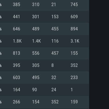
Pour Linux
%
385
310
21
745
e
e
e
%
441
301
153
609
%
646
489
455
894
 (64 bit)
r 11.0 ou plus récent
64bit
%
1.8K
1.4K
116
3.1K
Core i5 ou Ryzen5 3600 et plus
i7 (Les processeurs Intel Xeon
Core i7
%
813
556
457
155
rtés)
 plus
%
395
305
8
352
upportant DirectX 11 ou plus et
NVIDIA 1060 avec les derniers
%
603
495
32
233
eForce 1060 et plus, Radeon RX
Radeon Vega II ou plus avec
e 6 mois) / de même pour AMD
vec les derniers drivers de
%
164
90
24
1
t supportant Vulkan
xion Internet à haut débit
xion Internet à haut débit
%
266
154
352
159