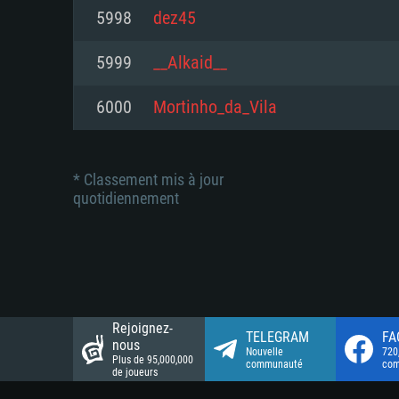
Connection: Connexion Internet 
Connection: Connexion Internet 
5998
dez45
Connection: Connexion Internet 
Disque dur: 23.1 Go (client mini
Disque dur: 62,2 Go (client mini
5999
__Alkaid__
Disque dur: 62,2 Go (client mini
6000
Mortinho_da_Vila
* Classement mis à jour
quotidiennement
Rejoignez-
TELEGRAM
FA
nous
Nouvelle
720
Plus de 95,000,000
communauté
co
de joueurs