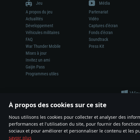
Jeu
Média
A propos du jeu
Partenariat
Actualités
Vidéo
Développement
Captures d'écran
Véhicules militaires
Fonds d'écran
FAQ
Soundtrack
War Thunder Mobile
Press Kit
Mises à jour
Invitez un ami
Gaijin Pass
Programmes utiles
À propos des cookies sur ce site
Nous utilisons les cookies pour collecter et analyser des infor
performances et l'utilisation du site, pour fournir des fonctio
La représentation d’une arme ou d’un véhicule réel dans ce jeu ne 
sociaux et pour améliorer et personnaliser le contenu et les pu
© 2011—2026 Gaijin Games Kft. All trademarks, logos and brand na
savoir plus
Termes et conditions
Conditions du service