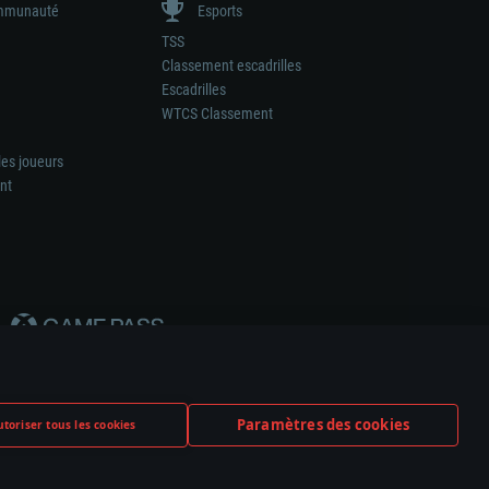
munauté
Esports
TSS
Classement escadrilles
Escadrilles
WTCS Classement
les joueurs
nt
Paramètres des cookies
toriser tous les cookies
ation de tout fabricant d’armes ou de véhicule.
ramètres relatifs aux cookies
Support client