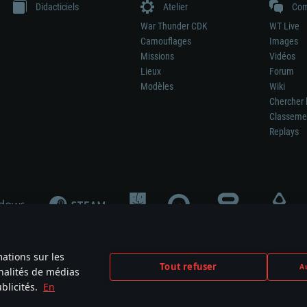
Didacticiels
Atelier
Com
War Thunder CDK
WT Live
Camouflages
Images
Missions
Vidéos
Lieux
Forum
Modèles
Wiki
Chercher 
Classeme
Replays
mations sur les
Tout refuser
Au
nnalités de médias
signifie pas la participation au développement du jeu, le sponsoring ou à l’approb
blicités.
En
mes are the property of their respective owners.
Politique de confidentialité
Pa