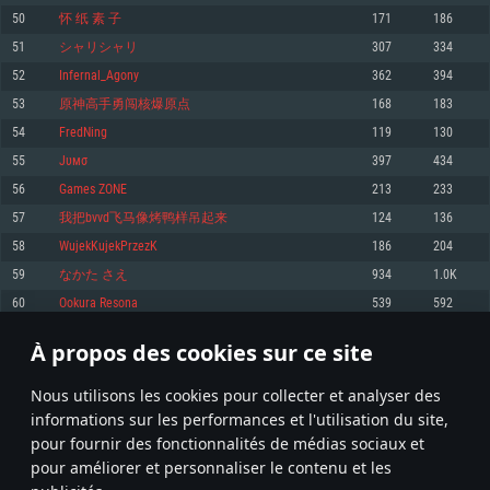
pas supportés)
50
怀 纸 素 子
171
186
Mémoire: 4 GB
Mémoire: 4 GB
Mémoire: 6 GB
51
シャリシャリ
307
334
Carte graphique supportant DirectX 11: AMD Radeon 77XX / NVIDIA
Carte graphique: NVIDIA 660 avec les derniers drivers (moins de 6 mois) /
GeForce GTX 660. La résolution minimale supportée par le jeu est de 720p
Carte graphique: Intel Iris Pro 5200 (Mac), ou analogue AMD/Nvidia. La
de même pour AMD (La résolution minimale supportée par le jeu est de
52
Infernal_Agony
362
394
résolution minimale supportée par le jeu est de 720p.
720p)
Connection: Connexion Internet à haut débit
53
原神高手勇闯核爆原点
168
183
Connection: Connexion Internet à haut débit
Connection: Connexion Internet à haut débit
Disque dur: 23.1 Go (client minimal)
54
FredNing
119
130
Disque dur: 62,2 Go (client minimal)
Disque dur: 62,2 Go (client minimal)
55
Jυмσ
397
434
Recommandée
Recommandée
Recommandée
56
Games ZONE
213
233
OS: Windows 10/11 (64 bit)
OS: Mac OS Big Sur 11.0 ou plus récent
OS: Ubuntu 20.04 64bit
57
我把bvvd飞马像烤鸭样吊起来
124
136
Processeur: Intel Core i5 ou Ryzen5 3600 et plus
58
WujekKujekPrzezK
186
204
Processeur: Core i7 (Les processeurs Intel Xeon ne sont pas supportés)
Processeur: Intel Core i7
Mémoire: 16 GB et plus
59
なかた さえ
934
1.0K
Mémoire: 8 GB
Mémoire: 8 GB
Carte graphique supportant DirectX 11 ou plus et drivers: Nvidia GeForce
60
Ookura Resona
539
592
1060 et plus, Radeon RX 570 et plus.
Carte graphique: Radeon Vega II ou plus avec support de Metal
Carte graphique: NVIDIA 1060 avec les derniers drivers (moins de 6 mois) /
de même pour AMD (Radeon RX 570) avec les derniers drivers de moins de
Connection: Connexion Internet à haut débit
Connection: Connexion Internet à haut débit
6 mois et supportant Vulkan
À propos des cookies sur ce site
2
3
4
103
Disque dur: 75.9 Go (client complet)
Disque dur: 62,2 Go (client complet)
Connection: Connexion Internet à haut débit
Nous utilisons les cookies pour collecter et analyser des
Disque dur: 60,2 Go (client complet)
* Classement mis à jour quotidiennement
informations sur les performances et l'utilisation du site,
pour fournir des fonctionnalités de médias sociaux et
pour améliorer et personnaliser le contenu et les