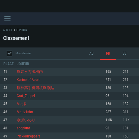
ACCUEIL
ESPORTS
Classement
AB
RB
SB
Mois dernier
PLACE
JOUEUR
41
爆装ヶ万出機内
195
211
42
Karino of Azure
241
261
CONFIGURATION SYSTÈME REQUISE
43
原神高手勇闯核爆原點
180
195
44
Graf_Zeppel
96
104
Pour PC
Pour MAC
45
Mio澪
168
182
Pour Linux
46
Mattz1nho
287
311
Minimum
Minimum
Minimum
47
水瀬いのり
1.0K
1.1K
OS: Windows 10 (64 bit)
OS: Mac OS Big Sur 11.0 ou plus récent
OS: Les configurations Linux 64 bits les plus modernes
48
eggplunt
93
101
49
PickledPeppers
138
150
Processeur: Dual-Core 2.2 GHz
Processeur: Core i5, minimum 2.2GHz (Les processeurs Intel Xeon ne sont
Processeur: Dual-Core 2.4 GHz