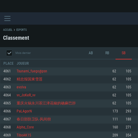
ACCUEIL
ESPORTS
Classement
AB
RB
SB
Mois dernier
PLACE
JOUEUR
4061
Tsunami_fuego@psn
62
105
4062
精忠报国東雪莲
62
105
CONFIGURATION SYSTÈME REQUISE
4063
evolva
62
105
4064
vv_JoKeR_vv
62
105
Pour PC
Pour MAC
4065
重庆火锅永川茶江津花椒的确麻巴胩
62
105
Pour Linux
4066
PaLAgorN
173
293
Minimum
Minimum
Minimum
4067
春日部防卫队-风间彻
111
188
OS: Windows 10 (64 bit)
OS: Mac OS Big Sur 11.0 ou plus récent
OS: Les configurations Linux 64 bits les plus modernes
4068
Alphα_Core
160
271
4069
TiboAK15
209
354
Processeur: Dual-Core 2.2 GHz
Processeur: Core i5, minimum 2.2GHz (Les processeurs Intel Xeon ne sont
Processeur: Dual-Core 2.4 GHz