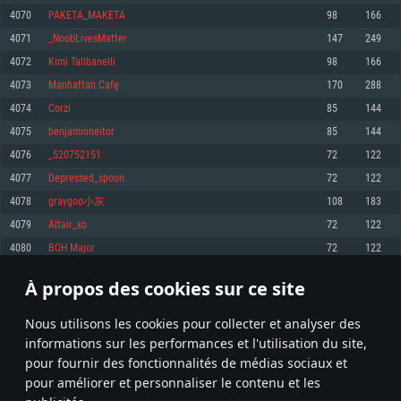
pas supportés)
4070
PAKETA_MAKETA
98
166
Mémoire: 4 GB
Mémoire: 4 GB
Mémoire: 6 GB
4071
_NoobLivesMatter
147
249
Carte graphique supportant DirectX 11: AMD Radeon 77XX / NVIDIA
Carte graphique: NVIDIA 660 avec les derniers drivers (moins de 6 mois) /
GeForce GTX 660. La résolution minimale supportée par le jeu est de 720p
Carte graphique: Intel Iris Pro 5200 (Mac), ou analogue AMD/Nvidia. La
de même pour AMD (La résolution minimale supportée par le jeu est de
4072
Kimi Talibanelli
98
166
résolution minimale supportée par le jeu est de 720p.
720p)
Connection: Connexion Internet à haut débit
4073
Manhattan Cafę
170
288
Connection: Connexion Internet à haut débit
Connection: Connexion Internet à haut débit
Disque dur: 23.1 Go (client minimal)
4074
Corzi
85
144
Disque dur: 62,2 Go (client minimal)
Disque dur: 62,2 Go (client minimal)
4075
benjaminneitor
85
144
Recommandée
Recommandée
Recommandée
4076
_520752151
72
122
OS: Windows 10/11 (64 bit)
OS: Mac OS Big Sur 11.0 ou plus récent
OS: Ubuntu 20.04 64bit
4077
Depressed_spoon
72
122
Processeur: Intel Core i5 ou Ryzen5 3600 et plus
4078
graygoo小灰
108
183
Processeur: Core i7 (Les processeurs Intel Xeon ne sont pas supportés)
Processeur: Intel Core i7
Mémoire: 16 GB et plus
4079
Altair_xo
72
122
Mémoire: 8 GB
Mémoire: 8 GB
Carte graphique supportant DirectX 11 ou plus et drivers: Nvidia GeForce
4080
BOH Major
72
122
1060 et plus, Radeon RX 570 et plus.
Carte graphique: Radeon Vega II ou plus avec support de Metal
Carte graphique: NVIDIA 1060 avec les derniers drivers (moins de 6 mois) /
de même pour AMD (Radeon RX 570) avec les derniers drivers de moins de
Connection: Connexion Internet à haut débit
Connection: Connexion Internet à haut débit
6 mois et supportant Vulkan
À propos des cookies sur ce site
203
204
205
304
Disque dur: 75.9 Go (client complet)
Disque dur: 62,2 Go (client complet)
Connection: Connexion Internet à haut débit
Nous utilisons les cookies pour collecter et analyser des
Disque dur: 60,2 Go (client complet)
* Classement mis à jour quotidiennement
informations sur les performances et l'utilisation du site,
pour fournir des fonctionnalités de médias sociaux et
pour améliorer et personnaliser le contenu et les