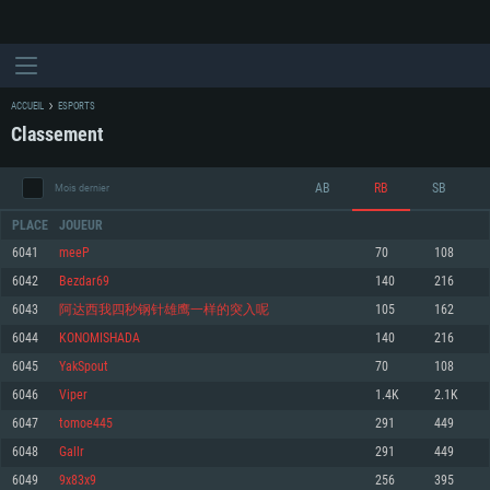
ACCUEIL
ESPORTS
Classement
AB
RB
SB
Mois dernier
PLACE
JOUEUR
6041
meeP
70
108
6042
Bezdar69
140
216
CONFIGURATION SYSTÈME REQUISE
6043
阿达西我四秒钢针雄鹰一样的突入呢
105
162
6044
KONOMISHADA
140
216
Pour PC
Pour MAC
6045
YakSpout
70
108
Pour Linux
6046
Viрer
1.4K
2.1K
Minimum
Minimum
Minimum
6047
tomoe445
291
449
OS: Windows 10 (64 bit)
OS: Mac OS Big Sur 11.0 ou plus récent
OS: Les configurations Linux 64 bits les plus modernes
6048
Gallr
291
449
6049
9x83x9
256
395
Processeur: Dual-Core 2.2 GHz
Processeur: Core i5, minimum 2.2GHz (Les processeurs Intel Xeon ne sont
Processeur: Dual-Core 2.4 GHz