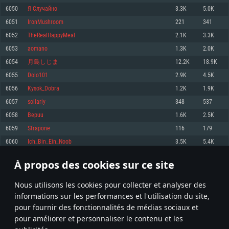
pas supportés)
6050
Я Случайно
3.3K
5.0K
Mémoire: 4 GB
Mémoire: 4 GB
Mémoire: 6 GB
6051
IronMushroom
221
341
Carte graphique supportant DirectX 11: AMD Radeon 77XX / NVIDIA
Carte graphique: NVIDIA 660 avec les derniers drivers (moins de 6 mois) /
GeForce GTX 660. La résolution minimale supportée par le jeu est de 720p
Carte graphique: Intel Iris Pro 5200 (Mac), ou analogue AMD/Nvidia. La
de même pour AMD (La résolution minimale supportée par le jeu est de
6052
TheRealHappyMeal
2.1K
3.3K
résolution minimale supportée par le jeu est de 720p.
720p)
Connection: Connexion Internet à haut débit
6053
aomano
1.3K
2.0K
Connection: Connexion Internet à haut débit
Connection: Connexion Internet à haut débit
Disque dur: 23.1 Go (client minimal)
6054
月島しじま
12.2K
18.9K
Disque dur: 62,2 Go (client minimal)
Disque dur: 62,2 Go (client minimal)
6055
Dolo101
2.9K
4.5K
Recommandée
Recommandée
Recommandée
6056
Kysok_Dobra
1.2K
1.9K
OS: Windows 10/11 (64 bit)
OS: Mac OS Big Sur 11.0 ou plus récent
OS: Ubuntu 20.04 64bit
6057
sollariy
348
537
Processeur: Intel Core i5 ou Ryzen5 3600 et plus
6058
Bepuu
1.6K
2.5K
Processeur: Core i7 (Les processeurs Intel Xeon ne sont pas supportés)
Processeur: Intel Core i7
Mémoire: 16 GB et plus
6059
Strapone
116
179
Mémoire: 8 GB
Mémoire: 8 GB
Carte graphique supportant DirectX 11 ou plus et drivers: Nvidia GeForce
6060
Ich_Bin_Ein_Noob
3.5K
5.4K
1060 et plus, Radeon RX 570 et plus.
Carte graphique: Radeon Vega II ou plus avec support de Metal
Carte graphique: NVIDIA 1060 avec les derniers drivers (moins de 6 mois) /
de même pour AMD (Radeon RX 570) avec les derniers drivers de moins de
Connection: Connexion Internet à haut débit
Connection: Connexion Internet à haut débit
6 mois et supportant Vulkan
À propos des cookies sur ce site
302
303
304
403
Disque dur: 75.9 Go (client complet)
Disque dur: 62,2 Go (client complet)
Connection: Connexion Internet à haut débit
Nous utilisons les cookies pour collecter et analyser des
Disque dur: 60,2 Go (client complet)
* Classement mis à jour quotidiennement
informations sur les performances et l'utilisation du site,
pour fournir des fonctionnalités de médias sociaux et
pour améliorer et personnaliser le contenu et les