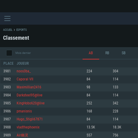
ACCUEIL
ESPORTS
Classement
AB
RB
SB
Mois dernier
PLACE
JOUEUR
3981
noos3ba_
224
304
3982
Caporal VII
84
114
CONFIGURATION SYSTÈME REQUISE
3983
Maximillian2416
98
133
3984
Darksteel95@live
84
114
Pour PC
Pour MAC
3985
KingHobo620@live
252
342
Pour Linux
3986
pmanisnis
168
228
Minimum
Minimum
Minimum
3987
Hugo_Stigli67871
84
114
OS: Windows 10 (64 bit)
OS: Mac OS Big Sur 11.0 ou plus récent
OS: Les configurations Linux 64 bits les plus modernes
3988
vladthephoenix
13.5K
18.3K
3989
Air幽灵
557
756
Processeur: Dual-Core 2.2 GHz
Processeur: Core i5, minimum 2.2GHz (Les processeurs Intel Xeon ne sont
Processeur: Dual-Core 2.4 GHz