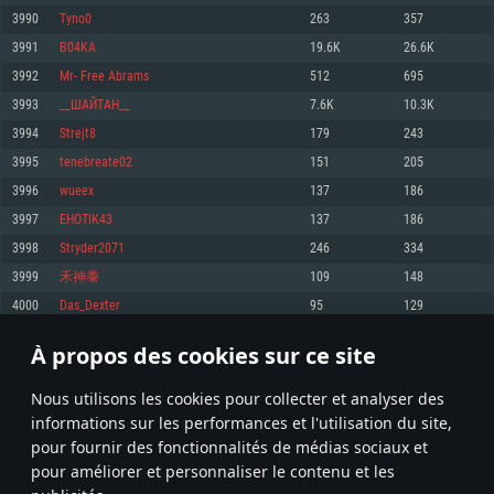
pas supportés)
3990
Tyno0
263
357
Mémoire: 4 GB
Mémoire: 4 GB
Mémoire: 6 GB
3991
B04KA
19.6K
26.6K
Carte graphique supportant DirectX 11: AMD Radeon 77XX / NVIDIA
Carte graphique: NVIDIA 660 avec les derniers drivers (moins de 6 mois) /
GeForce GTX 660. La résolution minimale supportée par le jeu est de 720p
Carte graphique: Intel Iris Pro 5200 (Mac), ou analogue AMD/Nvidia. La
de même pour AMD (La résolution minimale supportée par le jeu est de
3992
Mr- Free Abrams
512
695
résolution minimale supportée par le jeu est de 720p.
720p)
Connection: Connexion Internet à haut débit
3993
__ШАЙТАН__
7.6K
10.3K
Connection: Connexion Internet à haut débit
Connection: Connexion Internet à haut débit
Disque dur: 23.1 Go (client minimal)
3994
Strejt8
179
243
Disque dur: 62,2 Go (client minimal)
Disque dur: 62,2 Go (client minimal)
3995
tenebreate02
151
205
Recommandée
Recommandée
Recommandée
3996
wueex
137
186
OS: Windows 10/11 (64 bit)
OS: Mac OS Big Sur 11.0 ou plus récent
OS: Ubuntu 20.04 64bit
3997
EHOTIK43
137
186
Processeur: Intel Core i5 ou Ryzen5 3600 et plus
3998
Stryder2071
246
334
Processeur: Core i7 (Les processeurs Intel Xeon ne sont pas supportés)
Processeur: Intel Core i7
Mémoire: 16 GB et plus
3999
禾神黍
109
148
Mémoire: 8 GB
Mémoire: 8 GB
Carte graphique supportant DirectX 11 ou plus et drivers: Nvidia GeForce
4000
Das_Dexter
95
129
1060 et plus, Radeon RX 570 et plus.
Carte graphique: Radeon Vega II ou plus avec support de Metal
Carte graphique: NVIDIA 1060 avec les derniers drivers (moins de 6 mois) /
de même pour AMD (Radeon RX 570) avec les derniers drivers de moins de
Connection: Connexion Internet à haut débit
Connection: Connexion Internet à haut débit
6 mois et supportant Vulkan
À propos des cookies sur ce site
199
200
201
300
Disque dur: 75.9 Go (client complet)
Disque dur: 62,2 Go (client complet)
Connection: Connexion Internet à haut débit
Nous utilisons les cookies pour collecter et analyser des
Disque dur: 60,2 Go (client complet)
* Classement mis à jour quotidiennement
informations sur les performances et l'utilisation du site,
pour fournir des fonctionnalités de médias sociaux et
pour améliorer et personnaliser le contenu et les