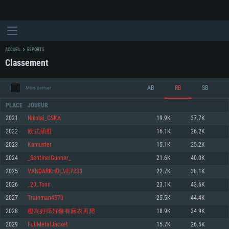
ACCUEIL
ESPORTS
Classement
AB
RB
SB
Mois dernier
PLACE
JOUEUR
2021
Nikolai_CSKA
19.9K
37.7K
2022
欧式插肛
16.1K
26.2K
CONFIGURATION SYSTÈME REQUISE
2023
Kamuster
15.1K
25.2K
2024
_SentinelGunner_
21.6K
40.0K
Pour PC
Pour MAC
2025
VANDARKHOLME7333
22.7K
38.1K
Pour Linux
2026
_20_Tonn
23.1K
43.6K
Minimum
Minimum
Minimum
2027
Trainman4570
25.5K
44.4K
OS: Windows 10 (64 bit)
OS: Mac OS Big Sur 11.0 ou plus récent
OS: Les configurations Linux 64 bits les plus modernes
2028
樱岛好痒好像有麻衣再爬
18.9K
34.9K
2029
FulIMetalJacket
15.7K
26.5K
Processeur: Dual-Core 2.2 GHz
Processeur: Core i5, minimum 2.2GHz (Les processeurs Intel Xeon ne sont
Processeur: Dual-Core 2.4 GHz