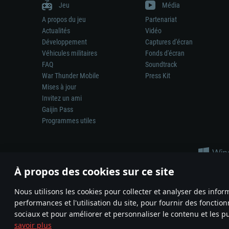
Jeu
Média
A propos du jeu
Partenariat
Actualités
Vidéo
Développement
Captures d'écran
Véhicules militaires
Fonds d'écran
FAQ
Soundtrack
War Thunder Mobile
Press Kit
Mises à jour
Invitez un ami
Gaijin Pass
Programmes utiles
À propos des cookies sur ce site
Nous utilisons les cookies pour collecter et analyser des infor
performances et l'utilisation du site, pour fournir des fonctio
La représentation d’une arme ou d’un véhicule réel dans ce jeu ne 
sociaux et pour améliorer et personnaliser le contenu et les pu
© 2011—2026 Gaijin Games Kft. All trademarks, logos and brand na
savoir plus
Termes et conditions
Conditions du service