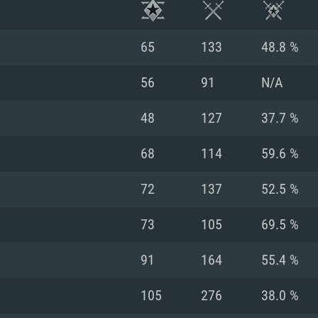
65
133
48.8 %
56
91
N/A
48
127
37.7 %
68
114
59.6 %
72
137
52.5 %
73
105
69.5 %
RATION SYSTÈME
91
164
55.4 %
105
276
38.0 %