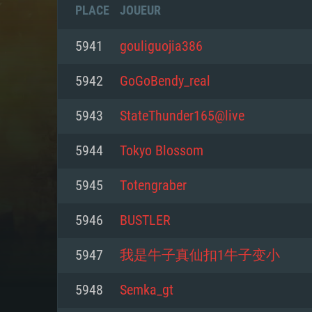
PLACE
JOUEUR
5941
gouliguojia386
5942
GoGoBendy_real
5943
StateThunder165@live
5944
Tokyo Blossom
5945
Тotengraber
5946
BUSТLER
CONFIGU
5947
我是牛子真仙扣1牛子变小
5948
Semka_gt