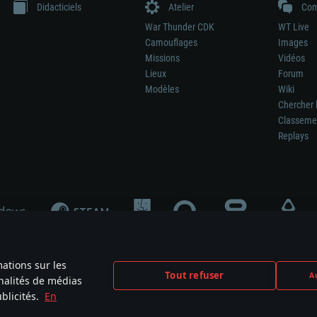
Didacticiels
Atelier
Com
War Thunder CDK
WT Live
Camouflages
Images
Missions
Vidéos
Lieux
Forum
Modèles
Wiki
Chercher 
Classeme
Replays
mations sur les
Tout refuser
Au
nnalités de médias
signifie pas la participation au développement du jeu, le sponsoring ou à l’approb
blicités.
En
mes are the property of their respective owners.
Politique de confidentialité
Pa