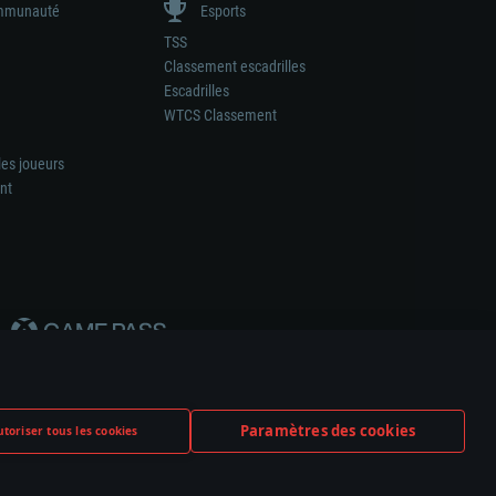
munauté
Esports
TSS
Classement escadrilles
Escadrilles
WTCS Classement
les joueurs
nt
Paramètres des cookies
toriser tous les cookies
ation de tout fabricant d’armes ou de véhicule.
ramètres relatifs aux cookies
Support client