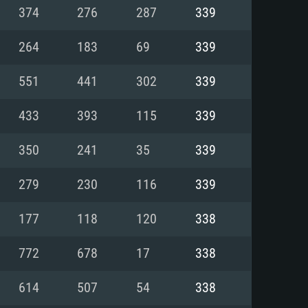
Pour Linux
374
276
287
339
e
e
e
264
183
69
339
551
441
302
339
 (64 bit)
r 11.0 ou plus récent
64bit
433
393
115
339
Core i5 ou Ryzen5 3600 et plus
i7 (Les processeurs Intel Xeon
Core i7
350
241
35
339
rtés)
 plus
279
230
116
339
upportant DirectX 11 ou plus et
NVIDIA 1060 avec les derniers
177
118
120
338
eForce 1060 et plus, Radeon RX
Radeon Vega II ou plus avec
e 6 mois) / de même pour AMD
vec les derniers drivers de
772
678
17
338
t supportant Vulkan
xion Internet à haut débit
xion Internet à haut débit
614
507
54
338