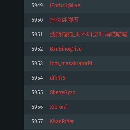
Pour PC
5949
IFortis1@live
Minimum
Minimum
Minimum
5950
排位絆腳石
5951
波斯猫猫_时不时进对局喵喵喵
OS: Windows 10 (64 bit)
OS: Mac OS Big Sur 11.0 ou plus
OS: Les configurations Linux 64 b
5952
BxnBino@live
modernes
Processeur: Dual-Core 2.2 GHz
Processeur: Core i5, minimum 2
5953
tom_masakratorPL
processeurs Intel Xeon ne sont 
Processeur: Dual-Core 2.4 GHz
Mémoire: 4 GB
5954
dfhlfr5
Mémoire: 6 GB
Mémoire: 4 GB
Carte graphique supportant Dir
5955
SherryGyzb
Radeon 77XX / NVIDIA GeForce 
Carte graphique: Intel Iris Pro 5
Carte graphique: NVIDIA 660 ave
résolution minimale supportée pa
analogue AMD/Nvidia. La résolu
drivers (moins de 6 mois) / de
5956
Xibronf
720p
supportée par le jeu est de 720p
(La résolution minimale supporté
5957
KhanRider
de 720p)