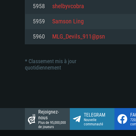
Connection: Connexion Internet 
Connection: Connexion Internet 
5958
shelbyvcobra
Connection: Connexion Internet 
Disque dur: 23.1 Go (client mini
Disque dur: 62,2 Go (client mini
5959
Samson Ling
Disque dur: 62,2 Go (client mini
5960
MLG_Devils_911@psn
* Classement mis à jour
quotidiennement
Rejoignez-
TELEGRAM
FA
nous
Nouvelle
720
Plus de 95,000,000
communauté
co
de joueurs