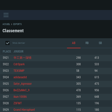
ACCUEIL
ESPORTS
Classement
AB
RB
SB
Mois dernier
PLACE
JOUEUR
5921
华工第一深情
298
413
5922
CdrSpark
308
533
CONFIGURATION SYSTÈME REQUISE
5923
TEXSIMP
58
94
5924
adidasadid
343
615
Pour PC
Pour MAC
5925
Satyr_Agressor
305
475
Pour Linux
5926
BeZZuMeC_9
478
956
Minimum
Minimum
Minimum
5927
ikun-10086
369
648
OS: Windows 10 (64 bit)
OS: Mac OS Big Sur 11.0 ou plus récent
OS: Les configurations Linux 64 bits les plus modernes
5928
ZSFMT
135
196
5929
Grand Hierophant
115
180
Processeur: Dual-Core 2.2 GHz
Processeur: Core i5, minimum 2.2GHz (Les processeurs Intel Xeon ne sont
Processeur: Dual-Core 2.4 GHz