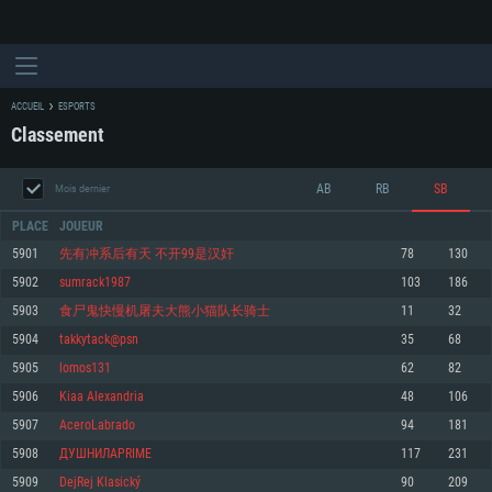
ACCUEIL
ESPORTS
Classement
AB
RB
SB
Mois dernier
PLACE
JOUEUR
5901
先有冲系后有天 不开99是汉奸
78
130
5902
sumrack1987
103
186
CONFIGURATION SYSTÈME REQUISE
5903
食尸鬼快慢机屠夫大熊小猫队长骑士
11
32
5904
takkytack@psn
35
68
Pour PC
Pour MAC
5905
lomos131
62
82
Pour Linux
5906
Kiaa Alexandria
48
106
Minimum
Minimum
Minimum
5907
AceroLabrado
94
181
OS: Windows 10 (64 bit)
OS: Mac OS Big Sur 11.0 ou plus récent
OS: Les configurations Linux 64 bits les plus modernes
5908
ДУШНИЛАPRIME
117
231
5909
DejRej Klasický
90
209
Processeur: Dual-Core 2.2 GHz
Processeur: Core i5, minimum 2.2GHz (Les processeurs Intel Xeon ne sont
Processeur: Dual-Core 2.4 GHz