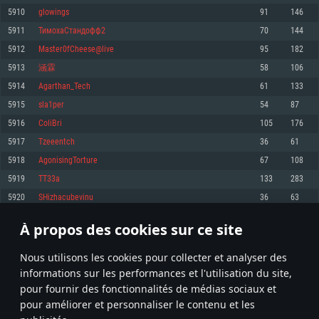
pas supportés)
5910
glowings
91
146
Mémoire: 4 GB
Mémoire: 4 GB
Mémoire: 6 GB
5911
ТимохаСтандофф2
70
144
Carte graphique supportant DirectX 11: AMD Radeon 77XX / NVIDIA
Carte graphique: NVIDIA 660 avec les derniers drivers (moins de 6 mois) /
GeForce GTX 660. La résolution minimale supportée par le jeu est de 720p
Carte graphique: Intel Iris Pro 5200 (Mac), ou analogue AMD/Nvidia. La
de même pour AMD (La résolution minimale supportée par le jeu est de
5912
Master0fCheese@live
95
182
résolution minimale supportée par le jeu est de 720p.
720p)
Connection: Connexion Internet à haut débit
5913
涵霖
58
106
Connection: Connexion Internet à haut débit
Connection: Connexion Internet à haut débit
Disque dur: 23.1 Go (client minimal)
5914
Agarthan_Tech
61
133
Disque dur: 62,2 Go (client minimal)
Disque dur: 62,2 Go (client minimal)
5915
sla1per
54
87
Recommandée
Recommandée
Recommandée
5916
ColiBri
105
176
OS: Windows 10/11 (64 bit)
OS: Mac OS Big Sur 11.0 ou plus récent
OS: Ubuntu 20.04 64bit
5917
Tzeeentch
36
61
Processeur: Intel Core i5 ou Ryzen5 3600 et plus
5918
AgonisingTorture
67
108
Processeur: Core i7 (Les processeurs Intel Xeon ne sont pas supportés)
Processeur: Intel Core i7
Mémoire: 16 GB et plus
5919
TT33a
133
283
Mémoire: 8 GB
Mémoire: 8 GB
Carte graphique supportant DirectX 11 ou plus et drivers: Nvidia GeForce
5920
SHizhacubevinu
36
63
1060 et plus, Radeon RX 570 et plus.
Carte graphique: Radeon Vega II ou plus avec support de Metal
Carte graphique: NVIDIA 1060 avec les derniers drivers (moins de 6 mois) /
de même pour AMD (Radeon RX 570) avec les derniers drivers de moins de
Connection: Connexion Internet à haut débit
Connection: Connexion Internet à haut débit
6 mois et supportant Vulkan
À propos des cookies sur ce site
295
296
297
396
Disque dur: 75.9 Go (client complet)
Disque dur: 62,2 Go (client complet)
Connection: Connexion Internet à haut débit
Nous utilisons les cookies pour collecter et analyser des
Disque dur: 60,2 Go (client complet)
* Classement mis à jour quotidiennement
informations sur les performances et l'utilisation du site,
pour fournir des fonctionnalités de médias sociaux et
pour améliorer et personnaliser le contenu et les