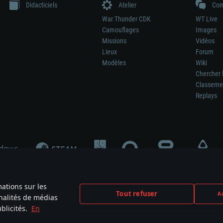
Didacticiels
Atelier
Com
War Thunder CDK
WT Live
Camouflages
Images
Missions
Vidéos
Lieux
Forum
Modèles
Wiki
Chercher 
Classeme
Replays
mations sur les
Tout refuser
Au
nnalités de médias
signifie pas la participation au développement du jeu, le sponsoring ou à l’approb
blicités.
En
mes are the property of their respective owners.
Politique de confidentialité
Pa