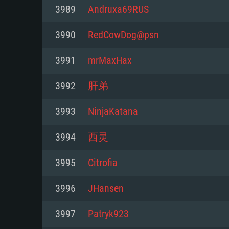
Pour PC
3989
Andruxa69RUS
Minimum
Minimum
Minimum
3990
RedCowDog@psn
3991
mrMaxHax
OS: Windows 10 (64 bit)
OS: Mac OS Big Sur 11.0 ou plus
OS: Les configurations Linux 64 b
3992
肝弟
modernes
Processeur: Dual-Core 2.2 GHz
Processeur: Core i5, minimum 2
3993
NinjaKatana
processeurs Intel Xeon ne sont 
Processeur: Dual-Core 2.4 GHz
Mémoire: 4 GB
3994
西灵
Mémoire: 6 GB
Mémoire: 4 GB
Carte graphique supportant Dir
3995
Citrofia
Radeon 77XX / NVIDIA GeForce 
Carte graphique: Intel Iris Pro 5
Carte graphique: NVIDIA 660 ave
résolution minimale supportée pa
analogue AMD/Nvidia. La résolu
drivers (moins de 6 mois) / de
3996
JHansen
720p
supportée par le jeu est de 720p
(La résolution minimale supporté
3997
Patryk923
de 720p)