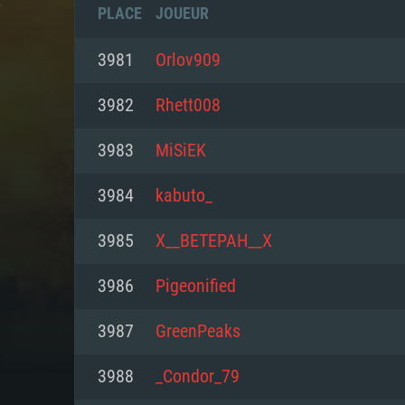
PLACE
JOUEUR
3981
Orlov909
3982
Rhett008
3983
MiSiEK
3984
kabuto_
3985
Х__ВЕТЕРАН__Х
3986
Pigeonified
CONFIGU
3987
GreenPeaks
3988
_Condor_79