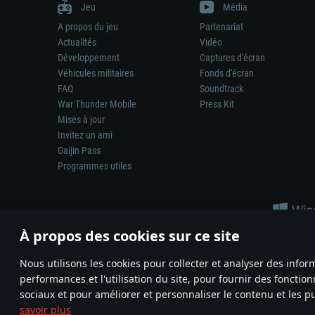
Jeu
Média
A propos du jeu
Partenariat
Actualités
Vidéo
Développement
Captures d'écran
Véhicules militaires
Fonds d'écran
FAQ
Soundtrack
War Thunder Mobile
Press Kit
Mises à jour
Invitez un ami
Gaijin Pass
Programmes utiles
À propos des cookies sur ce site
Nous utilisons les cookies pour collecter et analyser des infor
performances et l'utilisation du site, pour fournir des fonctio
La représentation d’une arme ou d’un véhicule réel dans ce jeu ne 
sociaux et pour améliorer et personnaliser le contenu et les pu
© 2011—2026 Gaijin Games Kft. All trademarks, logos and brand na
savoir plus
Termes et conditions
Conditions du service