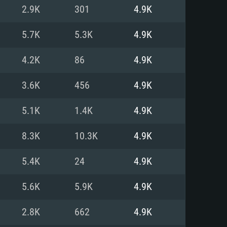
Pour Linux
2.9K
301
4.9K
e
e
e
5.7K
5.3K
4.9K
4.2K
86
4.9K
 (64 bit)
r 11.0 ou plus récent
64bit
3.6K
456
4.9K
Core i5 ou Ryzen5 3600 et plus
i7 (Les processeurs Intel Xeon
Core i7
5.1K
1.4K
4.9K
rtés)
 plus
8.3K
10.3K
4.9K
upportant DirectX 11 ou plus et
NVIDIA 1060 avec les derniers
5.4K
24
4.9K
eForce 1060 et plus, Radeon RX
Radeon Vega II ou plus avec
e 6 mois) / de même pour AMD
vec les derniers drivers de
5.6K
5.9K
4.9K
t supportant Vulkan
xion Internet à haut débit
xion Internet à haut débit
2.8K
662
4.9K