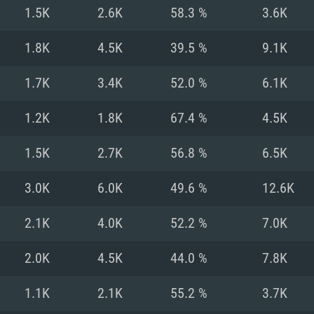
Pour MAC
1.5K
2.6K
58.3 %
3.6K
Recommandé
Recommandé
Recommandé
1.8K
4.5K
39.5 %
9.1K
1.7K
3.4K
52.0 %
6.1K
 récent
its les plus
OS: Windows 10/11
OS: Mac OS Big Su
OS: Ubuntu 20.04 
1.2K
1.8K
67.4 %
4.5K
.2GHz (Les
Processeur: Intel 
Processeur: Core 
Processeur: Intel 
1.5K
2.7K
56.8 %
6.5K
pas supportés)
ne sont pas suppo
Mémoire: 16 GB et
Mémoire: 8 GB
3.0K
6.0K
49.6 %
12.6K
Mémoire: 8 GB
ectX 11: AMD
Carte graphique s
Carte graphique: 
2.1K
4.0K
52.2 %
7.0K
GTX 660. La
200 (Mac), ou
c les derniers
drivers: Nvidia G
Carte graphique: 
drivers (moins d
r le jeu est de
tion minimale
 même pour AMD
570 et plus.
support de Metal
(Radeon RX 570) a
2.0K
4.5K
44.0 %
7.8K
.
e par le jeu est
moins de 6 mois e
Connection: Conne
Connection: Conne
1.1K
2.1K
55.2 %
3.7K