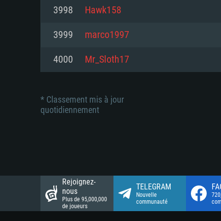
Connection: Connexion Internet 
Connection: Connexion Internet 
3998
Hawk158
Connection: Connexion Internet 
Disque dur: 23.1 Go (client mini
Disque dur: 62,2 Go (client mini
3999
marco1997
Disque dur: 62,2 Go (client mini
4000
Mr_Sloth17
* Classement mis à jour
quotidiennement
Rejoignez-
TELEGRAM
FA
nous
Nouvelle
720
Plus de 95,000,000
communauté
co
de joueurs