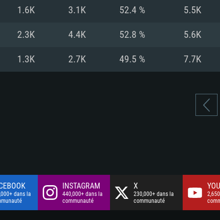
à haut débit
à haut débit
Connection: Conne
Disque dur: 75.9 G
Disque dur: 62,2 G
1.6K
3.1K
52.4 %
5.5K
à haut débit
mal)
mal)
Disque dur: 60,2 G
2.3K
4.4K
52.8 %
5.6K
mal)
1.3K
2.7K
49.5 %
7.7K
CEBOOK
INSTAGRAM
X
YOU
,000+ dans la
440,000+ dans la
230,000+ dans la
2,650
mmunauté
communauté
communauté
comm