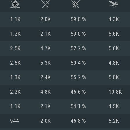
1.1K
2.0K
59.0 %
4.3K
1.2K
2.1K
59.0 %
6.6K
2.5K
4.7K
52.7 %
5.6K
2.6K
5.3K
50.4 %
4.8K
1.3K
2.4K
55.7 %
5.0K
2.2K
4.8K
46.6 %
10.8K
RATION SYSTÈME
1.1K
2.1K
54.1 %
4.5K
944
2.0K
46.8 %
5.2K