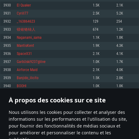
pas supportés)
3930
El Quaker
1.5K
2.1K
Mémoire: 4 GB
Mémoire: 4 GB
Mémoire: 6 GB
3931
Cyrill77
2.5K
5.2K
Carte graphique supportant DirectX 11: AMD Radeon 77XX / NVIDIA
Carte graphique: NVIDIA 660 avec les derniers drivers (moins de 6 mois) /
GeForce GTX 660. La résolution minimale supportée par le jeu est de 720p
Carte graphique: Intel Iris Pro 5200 (Mac), ou analogue AMD/Nvidia. La
de même pour AMD (La résolution minimale supportée par le jeu est de
3932
_163864623
129
254
résolution minimale supportée par le jeu est de 720p.
720p)
Connection: Connexion Internet à haut débit
3933
镁铱铬铈人
674
1.2K
Connection: Connexion Internet à haut débit
Connection: Connexion Internet à haut débit
Disque dur: 23.1 Go (client minimal)
3934
Naganami_sama
1.1K
1.8K
Disque dur: 62,2 Go (client minimal)
Disque dur: 62,2 Go (client minimal)
3935
MantisKent
1.9K
4.3K
Recommandée
Recommandée
Recommandée
3936
SpaceX31
2.1K
4.1K
OS: Windows 10/11 (64 bit)
OS: Mac OS Big Sur 11.0 ou plus récent
OS: Ubuntu 20.04 64bit
3937
GarbUski9237@live
1.0K
1.7K
Processeur: Intel Core i5 ou Ryzen5 3600 et plus
3938
Airforce Maid
2.1K
4.0K
Processeur: Core i7 (Les processeurs Intel Xeon ne sont pas supportés)
Processeur: Intel Core i7
Mémoire: 16 GB et plus
3939
Banjido_ilicito
1.5K
2.8K
Mémoire: 8 GB
Mémoire: 8 GB
Carte graphique supportant DirectX 11 ou plus et drivers: Nvidia GeForce
3940
BOOHI
1.0K
1.8K
1060 et plus, Radeon RX 570 et plus.
Carte graphique: Radeon Vega II ou plus avec support de Metal
Carte graphique: NVIDIA 1060 avec les derniers drivers (moins de 6 mois) /
de même pour AMD (Radeon RX 570) avec les derniers drivers de moins de
Connection: Connexion Internet à haut débit
Connection: Connexion Internet à haut débit
6 mois et supportant Vulkan
À propos des cookies sur ce site
196
197
198
297
Disque dur: 75.9 Go (client complet)
Disque dur: 62,2 Go (client complet)
Connection: Connexion Internet à haut débit
Nous utilisons les cookies pour collecter et analyser des
Disque dur: 60,2 Go (client complet)
* Classement mis à jour quotidiennement
informations sur les performances et l'utilisation du site,
pour fournir des fonctionnalités de médias sociaux et
pour améliorer et personnaliser le contenu et les