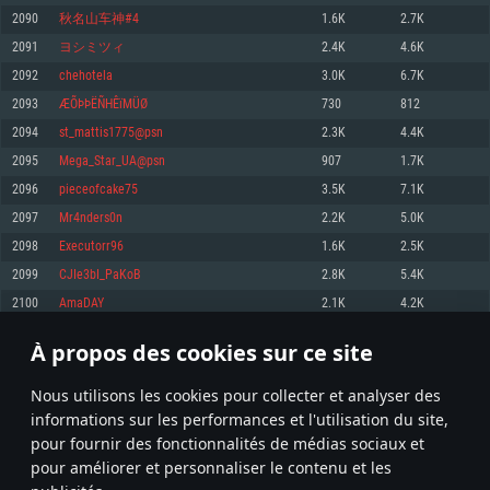
pas supportés)
2090
秋名山车神#4
1.6K
2.7K
Mémoire: 4 GB
Mémoire: 4 GB
Mémoire: 6 GB
2091
ヨシミツィ
2.4K
4.6K
Carte graphique supportant DirectX 11: AMD Radeon 77XX / NVIDIA
Carte graphique: NVIDIA 660 avec les derniers drivers (moins de 6 mois) /
GeForce GTX 660. La résolution minimale supportée par le jeu est de 720p
Carte graphique: Intel Iris Pro 5200 (Mac), ou analogue AMD/Nvidia. La
de même pour AMD (La résolution minimale supportée par le jeu est de
2092
chehotela
3.0K
6.7K
résolution minimale supportée par le jeu est de 720p.
720p)
Connection: Connexion Internet à haut débit
2093
ÆÕÞÞËÑHÊïMÜØ
730
812
Connection: Connexion Internet à haut débit
Connection: Connexion Internet à haut débit
Disque dur: 23.1 Go (client minimal)
2094
st_mattis1775@psn
2.3K
4.4K
Disque dur: 62,2 Go (client minimal)
Disque dur: 62,2 Go (client minimal)
2095
Mega_Star_UA@psn
907
1.7K
Recommandée
Recommandée
Recommandée
2096
pieceofcake75
3.5K
7.1K
OS: Windows 10/11 (64 bit)
OS: Mac OS Big Sur 11.0 ou plus récent
OS: Ubuntu 20.04 64bit
2097
Mr4nders0n
2.2K
5.0K
Processeur: Intel Core i5 ou Ryzen5 3600 et plus
2098
Executorr96
1.6K
2.5K
Processeur: Core i7 (Les processeurs Intel Xeon ne sont pas supportés)
Processeur: Intel Core i7
Mémoire: 16 GB et plus
2099
CJIe3bI_PaKoB
2.8K
5.4K
Mémoire: 8 GB
Mémoire: 8 GB
Carte graphique supportant DirectX 11 ou plus et drivers: Nvidia GeForce
2100
AmaDAY
2.1K
4.2K
1060 et plus, Radeon RX 570 et plus.
Carte graphique: Radeon Vega II ou plus avec support de Metal
Carte graphique: NVIDIA 1060 avec les derniers drivers (moins de 6 mois) /
de même pour AMD (Radeon RX 570) avec les derniers drivers de moins de
Connection: Connexion Internet à haut débit
Connection: Connexion Internet à haut débit
6 mois et supportant Vulkan
À propos des cookies sur ce site
104
105
106
205
Disque dur: 75.9 Go (client complet)
Disque dur: 62,2 Go (client complet)
Connection: Connexion Internet à haut débit
Nous utilisons les cookies pour collecter et analyser des
Disque dur: 60,2 Go (client complet)
* Classement mis à jour quotidiennement
informations sur les performances et l'utilisation du site,
pour fournir des fonctionnalités de médias sociaux et
pour améliorer et personnaliser le contenu et les