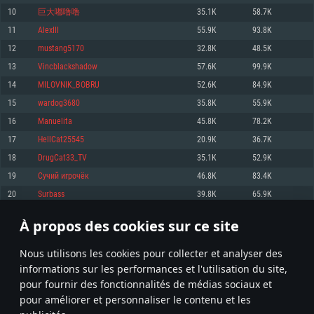
pas supportés)
10
巨大嘟噜噜
35.1K
58.7K
Mémoire: 4 GB
Mémoire: 4 GB
Mémoire: 6 GB
11
AlexIII
55.9K
93.8K
Carte graphique supportant DirectX 11: AMD Radeon 77XX / NVIDIA
Carte graphique: NVIDIA 660 avec les derniers drivers (moins de 6 mois) /
GeForce GTX 660. La résolution minimale supportée par le jeu est de 720p
Carte graphique: Intel Iris Pro 5200 (Mac), ou analogue AMD/Nvidia. La
de même pour AMD (La résolution minimale supportée par le jeu est de
12
mustang5170
32.8K
48.5K
résolution minimale supportée par le jeu est de 720p.
720p)
Connection: Connexion Internet à haut débit
13
Vincblackshadow
57.6K
99.9K
Connection: Connexion Internet à haut débit
Connection: Connexion Internet à haut débit
Disque dur: 23.1 Go (client minimal)
14
MILOVNIK_BOBRU
52.6K
84.9K
Disque dur: 62,2 Go (client minimal)
Disque dur: 62,2 Go (client minimal)
15
wardog3680
35.8K
55.9K
Recommandée
Recommandée
Recommandée
16
Manuelita
45.8K
78.2K
OS: Windows 10/11 (64 bit)
OS: Mac OS Big Sur 11.0 ou plus récent
OS: Ubuntu 20.04 64bit
17
HellCat25545
20.9K
36.7K
Processeur: Intel Core i5 ou Ryzen5 3600 et plus
18
DrugCat33_TV
35.1K
52.9K
Processeur: Core i7 (Les processeurs Intel Xeon ne sont pas supportés)
Processeur: Intel Core i7
Mémoire: 16 GB et plus
19
Сучий игрочёк
46.8K
83.4K
Mémoire: 8 GB
Mémoire: 8 GB
Carte graphique supportant DirectX 11 ou plus et drivers: Nvidia GeForce
20
Surbass
39.8K
65.9K
1060 et plus, Radeon RX 570 et plus.
Carte graphique: Radeon Vega II ou plus avec support de Metal
Carte graphique: NVIDIA 1060 avec les derniers drivers (moins de 6 mois) /
de même pour AMD (Radeon RX 570) avec les derniers drivers de moins de
Connection: Connexion Internet à haut débit
Connection: Connexion Internet à haut débit
6 mois et supportant Vulkan
À propos des cookies sur ce site
1
2
3
101
Disque dur: 75.9 Go (client complet)
Disque dur: 62,2 Go (client complet)
Connection: Connexion Internet à haut débit
Nous utilisons les cookies pour collecter et analyser des
Disque dur: 60,2 Go (client complet)
* Classement mis à jour quotidiennement
informations sur les performances et l'utilisation du site,
pour fournir des fonctionnalités de médias sociaux et
pour améliorer et personnaliser le contenu et les