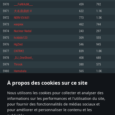
pas supportés)
5970
___FaNtAzM___
459
792
Mémoire: 4 GB
Mémoire: 4 GB
Mémoire: 6 GB
5971
大名鼎鼎的 V
622
1.1K
Carte graphique supportant DirectX 11: AMD Radeon 77XX / NVIDIA
Carte graphique: NVIDIA 660 avec les derniers drivers (moins de 6 mois) /
GeForce GTX 660. La résolution minimale supportée par le jeu est de 720p
Carte graphique: Intel Iris Pro 5200 (Mac), ou analogue AMD/Nvidia. La
de même pour AMD (La résolution minimale supportée par le jeu est de
5972
NERV-EVA01
773
1.5K
résolution minimale supportée par le jeu est de 720p.
720p)
Connection: Connexion Internet à haut débit
5973
нaхрюк
462
744
Connection: Connexion Internet à haut débit
Connection: Connexion Internet à haut débit
Disque dur: 23.1 Go (client minimal)
5974
Nuclear Nadal
243
297
Disque dur: 62,2 Go (client minimal)
Disque dur: 62,2 Go (client minimal)
5975
hckbbb123
309
555
Recommandée
Recommandée
Recommandée
5976
HgZled
546
945
OS: Windows 10/11 (64 bit)
OS: Mac OS Big Sur 11.0 ou plus récent
OS: Ubuntu 20.04 64bit
5977
CNTR#2
839
1.8K
Processeur: Intel Core i5 ou Ryzen5 3600 et plus
5978
_DJ_OneShoot_
408
680
Processeur: Core i7 (Les processeurs Intel Xeon ne sont pas supportés)
Processeur: Intel Core i7
Mémoire: 16 GB et plus
5979
Throok
380
575
Mémoire: 8 GB
Mémoire: 8 GB
Carte graphique supportant DirectX 11 ou plus et drivers: Nvidia GeForce
5980
Hamubala
565
1.0K
1060 et plus, Radeon RX 570 et plus.
Carte graphique: Radeon Vega II ou plus avec support de Metal
Carte graphique: NVIDIA 1060 avec les derniers drivers (moins de 6 mois) /
de même pour AMD (Radeon RX 570) avec les derniers drivers de moins de
Connection: Connexion Internet à haut débit
Connection: Connexion Internet à haut débit
6 mois et supportant Vulkan
À propos des cookies sur ce site
298
299
300
399
Disque dur: 75.9 Go (client complet)
Disque dur: 62,2 Go (client complet)
Connection: Connexion Internet à haut débit
Nous utilisons les cookies pour collecter et analyser des
Disque dur: 60,2 Go (client complet)
* Classement mis à jour quotidiennement
informations sur les performances et l'utilisation du site,
pour fournir des fonctionnalités de médias sociaux et
pour améliorer et personnaliser le contenu et les