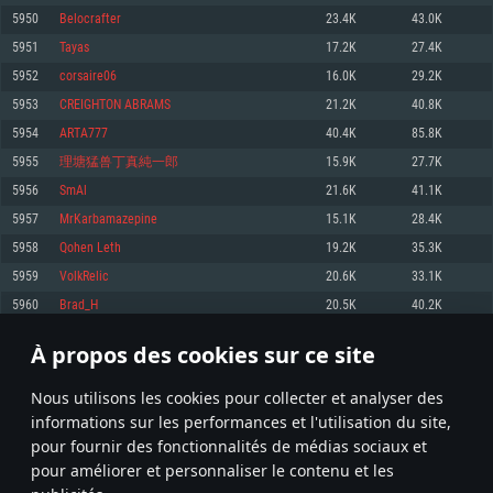
pas supportés)
5950
Belocrafter
23.4K
43.0K
Mémoire: 4 GB
Mémoire: 4 GB
Mémoire: 6 GB
5951
Tayas
17.2K
27.4K
Carte graphique supportant DirectX 11: AMD Radeon 77XX / NVIDIA
Carte graphique: NVIDIA 660 avec les derniers drivers (moins de 6 mois) /
GeForce GTX 660. La résolution minimale supportée par le jeu est de 720p
Carte graphique: Intel Iris Pro 5200 (Mac), ou analogue AMD/Nvidia. La
de même pour AMD (La résolution minimale supportée par le jeu est de
5952
corsaire06
16.0K
29.2K
résolution minimale supportée par le jeu est de 720p.
720p)
Connection: Connexion Internet à haut débit
5953
CREIGHTON ABRAMS
21.2K
40.8K
Connection: Connexion Internet à haut débit
Connection: Connexion Internet à haut débit
Disque dur: 23.1 Go (client minimal)
5954
ARTA777
40.4K
85.8K
Disque dur: 62,2 Go (client minimal)
Disque dur: 62,2 Go (client minimal)
5955
理塘猛兽丁真純一郎
15.9K
27.7K
Recommandée
Recommandée
Recommandée
5956
SmAl
21.6K
41.1K
OS: Windows 10/11 (64 bit)
OS: Mac OS Big Sur 11.0 ou plus récent
OS: Ubuntu 20.04 64bit
5957
MrKarbamazepine
15.1K
28.4K
Processeur: Intel Core i5 ou Ryzen5 3600 et plus
5958
Qohen Leth
19.2K
35.3K
Processeur: Core i7 (Les processeurs Intel Xeon ne sont pas supportés)
Processeur: Intel Core i7
Mémoire: 16 GB et plus
5959
VolkRelic
20.6K
33.1K
Mémoire: 8 GB
Mémoire: 8 GB
Carte graphique supportant DirectX 11 ou plus et drivers: Nvidia GeForce
5960
Brad_H
20.5K
40.2K
1060 et plus, Radeon RX 570 et plus.
Carte graphique: Radeon Vega II ou plus avec support de Metal
Carte graphique: NVIDIA 1060 avec les derniers drivers (moins de 6 mois) /
de même pour AMD (Radeon RX 570) avec les derniers drivers de moins de
Connection: Connexion Internet à haut débit
Connection: Connexion Internet à haut débit
6 mois et supportant Vulkan
À propos des cookies sur ce site
297
298
299
398
Disque dur: 75.9 Go (client complet)
Disque dur: 62,2 Go (client complet)
Connection: Connexion Internet à haut débit
Nous utilisons les cookies pour collecter et analyser des
Disque dur: 60,2 Go (client complet)
* Classement mis à jour quotidiennement
informations sur les performances et l'utilisation du site,
pour fournir des fonctionnalités de médias sociaux et
pour améliorer et personnaliser le contenu et les