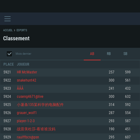
ACCUEIL
ESPORTS
Classement
AB
RB
SB
Mois dernier
PLACE
JOUEUR
5921
HR McMaster
257
599
5922
snakehunt42
300
561
CONFIGURATION SYSTÈME REQUISE
5923
ÅÅÅ
241
432
5924
cuseng4671@live
300
632
Pour PC
Pour MAC
5925
小薯条135某科学的电脑配件
314
592
Pour Linux
5926
grauer_wolf1
287
554
Minimum
Minimum
Minimum
5927
player-1-2-3
293
587
OS: Windows 10 (64 bit)
OS: Mac OS Big Sur 11.0 ou plus récent
OS: Les configurations Linux 64 bits les plus modernes
5928
战雷美杜莎-看谁谁没妈
190
451
5929
raulffbcn@psn
295
607
Processeur: Dual-Core 2.2 GHz
Processeur: Core i5, minimum 2.2GHz (Les processeurs Intel Xeon ne sont
Processeur: Dual-Core 2.4 GHz